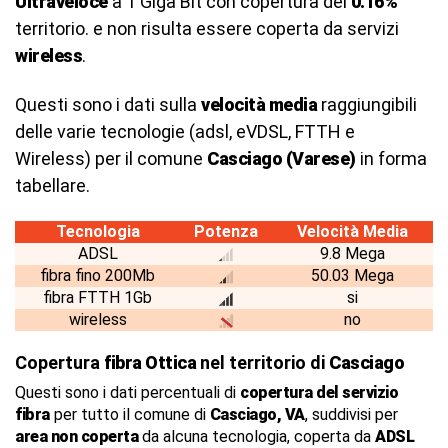
Ultraveloce
a 1 Giga Bit con copertura del
0.16%
territorio. e non risulta essere coperta da servizi
wireless
.
Questi sono i dati sulla
velocità media
raggiungibili
delle varie tecnologie (adsl, eVDSL, FTTH e
Wireless) per il comune
Casciago (Varese)
in forma
tabellare.
Tecnologia
Potenza
Velocità Media
ADSL
9.8 Mega
fibra fino 200Mb
50.03 Mega
fibra FTTH 1Gb
si
wireless
no
Copertura
fibra Ottica
nel territorio di
Casciago
Questi sono i dati percentuali di
copertura del servizio
fibra
per tutto il comune di
Casciago, VA
, suddivisi per
area non coperta
da alcuna tecnologia, coperta da
ADSL