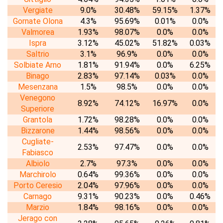
Vergiate
9.0%
30.48%
59.15%
1.37%
Gornate Olona
4.3%
95.69%
0.01%
0.0%
Valmorea
1.93%
98.07%
0.0%
0.0%
Ispra
3.12%
45.02%
51.82%
0.03%
Saltrio
3.1%
96.9%
0.0%
0.0%
Solbiate Arno
1.81%
91.94%
0.0%
6.25%
Binago
2.83%
97.14%
0.03%
0.0%
Mesenzana
1.5%
98.5%
0.0%
0.0%
Venegono
8.92%
74.12%
16.97%
0.0%
Superiore
Grantola
1.72%
98.28%
0.0%
0.0%
Bizzarone
1.44%
98.56%
0.0%
0.0%
Cugliate-
2.53%
97.47%
0.0%
0.0%
Fabiasco
Albiolo
2.7%
97.3%
0.0%
0.0%
Marchirolo
0.64%
99.36%
0.0%
0.0%
Porto Ceresio
2.04%
97.96%
0.0%
0.0%
Carnago
9.31%
90.23%
0.0%
0.46%
Marzio
1.84%
98.16%
0.0%
0.0%
Jerago con