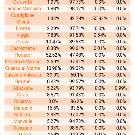
Caravate
1.97%
97.73%
0.3%
0.0%
Caronno Varesino
1.88%
98.12%
0.0%
0.0%
Castiglione
1.33%
42.74%
55.93%
0.0%
Olona
Brenta
2.29%
97.71%
0.0%
0.0%
Viggiù
7.88%
91.58%
0.54%
0.0%
Cagno
10.47%
89.53%
0.0%
0.0%
Cadrezzate
0.38%
99.61%
0.01%
0.0%
Rodero
52.52%
47.48%
0.0%
0.0%
Ferrera di Varese
2.59%
97.41%
0.0%
0.0%
Cuasso al Monte
10.98%
89.02%
0.0%
0.0%
Cassano Valcuvia
39.9%
60.1%
0.0%
0.0%
Besano
0.43%
99.57%
0.0%
0.0%
Albizzate
5.22%
93.79%
0.0%
0.99%
Clivio
8.57%
91.43%
0.0%
0.0%
Cunardo
3.8%
96.2%
0.0%
0.0%
Mercallo
16.5%
83.5%
0.0%
0.0%
Solbiate
2.93%
97.07%
0.0%
0.0%
Monvalle
5.27%
94.73%
0.0%
0.0%
Sangiano
1.33%
98.67%
0.0%
0.0%
Cittiglio
4.64%
94.35%
1.01%
0.0%