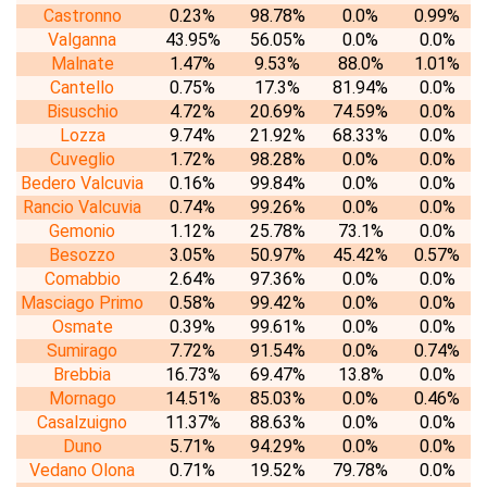
Castronno
0.23%
98.78%
0.0%
0.99%
Valganna
43.95%
56.05%
0.0%
0.0%
Malnate
1.47%
9.53%
88.0%
1.01%
Cantello
0.75%
17.3%
81.94%
0.0%
Bisuschio
4.72%
20.69%
74.59%
0.0%
Lozza
9.74%
21.92%
68.33%
0.0%
Cuveglio
1.72%
98.28%
0.0%
0.0%
Bedero Valcuvia
0.16%
99.84%
0.0%
0.0%
Rancio Valcuvia
0.74%
99.26%
0.0%
0.0%
Gemonio
1.12%
25.78%
73.1%
0.0%
Besozzo
3.05%
50.97%
45.42%
0.57%
Comabbio
2.64%
97.36%
0.0%
0.0%
Masciago Primo
0.58%
99.42%
0.0%
0.0%
Osmate
0.39%
99.61%
0.0%
0.0%
Sumirago
7.72%
91.54%
0.0%
0.74%
Brebbia
16.73%
69.47%
13.8%
0.0%
Mornago
14.51%
85.03%
0.0%
0.46%
Casalzuigno
11.37%
88.63%
0.0%
0.0%
Duno
5.71%
94.29%
0.0%
0.0%
Vedano Olona
0.71%
19.52%
79.78%
0.0%