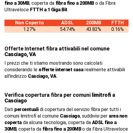
fino a 30MB
, coperta da
fibra fino a 200MB
o da Fibra
Ultraveloce
FTTH a 1 Giga Bit
.
Non Coperto
ADSL
200MB
FTTH
1.27%
54.74%
43.82%
0.16%
Offerte Internet fibra attivabili nel comune
Casciago, VA
I prezzi che ti stiamo mostrando sono calcolati
considerando le
offerte internet casa
realmente attivabili
all'indirizzo
Casciago, VA
.
Verifica copertura fibra per comuni
limitrofi
a
Casciago
Dati
percentuali
di copertura del servizio fibra per tutti i
comuni limitrofi al comune
Casciago
, suddivisi per
area non
coperta
da alcuna tecnologia, coperta da
ADSL fino a
30MB
, coperta da
fibra fino a 200MB
o da Fibra Ultraveloce