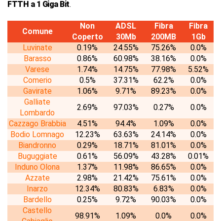
FTTH a 1 Giga Bit
.
Non
ADSL
Fibra
Fibra
Comune
Coperto
30Mb
200MB
1Gb
Luvinate
0.19%
24.55%
75.26%
0.0%
Barasso
0.86%
60.98%
38.16%
0.0%
Varese
1.74%
14.75%
77.98%
5.52%
Comerio
0.5%
37.31%
62.2%
0.0%
Gavirate
1.06%
9.71%
89.23%
0.0%
Galliate
2.69%
97.03%
0.27%
0.0%
Lombardo
Cazzago Brabbia
4.51%
94.4%
1.09%
0.0%
Bodio Lomnago
12.23%
63.63%
24.14%
0.0%
Biandronno
0.29%
18.71%
81.01%
0.0%
Buguggiate
0.61%
56.09%
43.28%
0.01%
Induno Olona
1.37%
11.98%
86.65%
0.0%
Azzate
2.98%
21.42%
75.61%
0.0%
Inarzo
12.34%
80.83%
6.83%
0.0%
Bardello
0.25%
9.72%
90.03%
0.0%
Castello
98.91%
1.09%
0.0%
0.0%