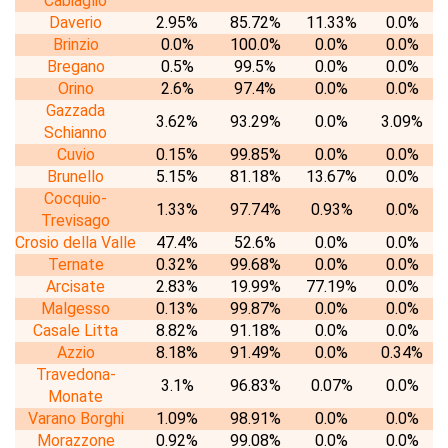
Cabiaglio
Daverio
2.95%
85.72%
11.33%
0.0%
Brinzio
0.0%
100.0%
0.0%
0.0%
Bregano
0.5%
99.5%
0.0%
0.0%
Orino
2.6%
97.4%
0.0%
0.0%
Gazzada
3.62%
93.29%
0.0%
3.09%
Schianno
Cuvio
0.15%
99.85%
0.0%
0.0%
Brunello
5.15%
81.18%
13.67%
0.0%
Cocquio-
1.33%
97.74%
0.93%
0.0%
Trevisago
Crosio della Valle
47.4%
52.6%
0.0%
0.0%
Ternate
0.32%
99.68%
0.0%
0.0%
Arcisate
2.83%
19.99%
77.19%
0.0%
Malgesso
0.13%
99.87%
0.0%
0.0%
Casale Litta
8.82%
91.18%
0.0%
0.0%
Azzio
8.18%
91.49%
0.0%
0.34%
Travedona-
3.1%
96.83%
0.07%
0.0%
Monate
Varano Borghi
1.09%
98.91%
0.0%
0.0%
Morazzone
0.92%
99.08%
0.0%
0.0%