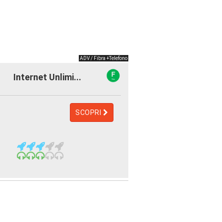
ADV / Fibra +Telefono
Internet Unlimi...
SCOPRI