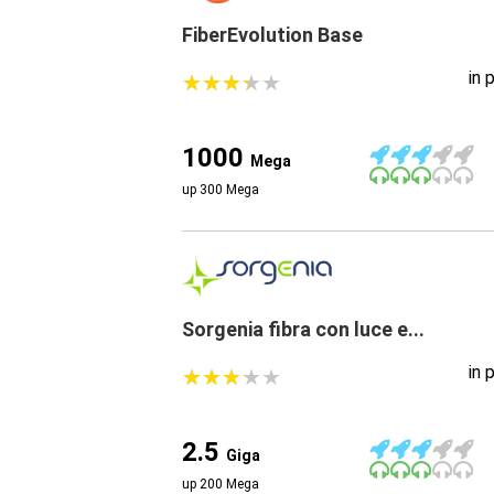
FiberEvolution Base
in 
★
★
★
★
★
★
★
★
★
★
1000
Mega
up 300 Mega
Sorgenia fibra con luce e...
in 
★
★
★
★
★
★
★
★
★
★
2.5
Giga
up 200 Mega