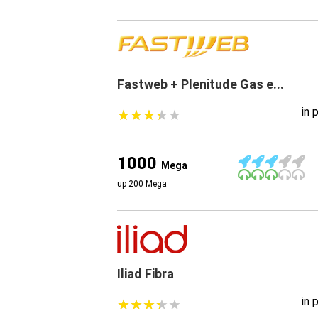
Fastweb + Plenitude Gas e...
in 
★
★
★
★
★
★
★
★
★
★
1000
Mega
up 200 Mega
Iliad Fibra
in 
★
★
★
★
★
★
★
★
★
★