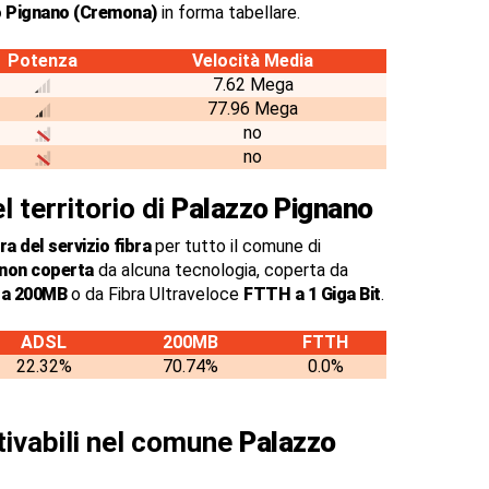
 Pignano (Cremona)
in forma tabellare.
Potenza
Velocità Media
7.62 Mega
77.96 Mega
no
no
l territorio di
Palazzo Pignano
a del servizio fibra
per tutto il comune di
 non coperta
da alcuna tecnologia, coperta da
o a 200MB
o da Fibra Ultraveloce
FTTH a 1 Giga Bit
.
ADSL
200MB
FTTH
22.32%
70.74%
0.0%
ttivabili nel comune
Palazzo