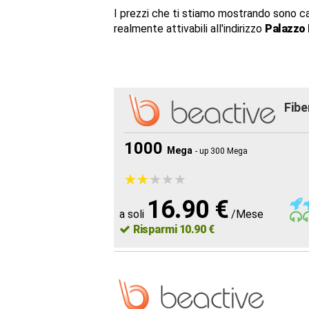
I prezzi che ti stiamo mostrando sono c
realmente attivabili all'indirizzo
Palazzo 
Fibe
1000
Mega
- up 300 Mega
★
★
★
★
★
★
★
★
★
★
16.90 €
a soli
/Mese
Risparmi 10.90 €