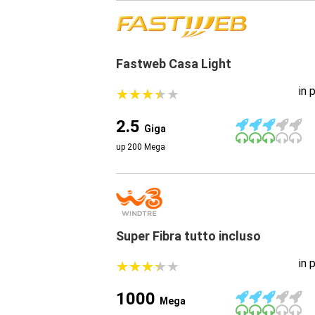
Fastweb Casa Light
in 
★
★
★
★
★
★
★
★
★
★
2.5
Giga
up 200 Mega
Super Fibra tutto incluso
in 
★
★
★
★
★
★
★
★
★
★
1000
Mega