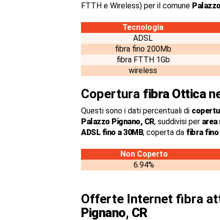
FTTH e Wireless) per il comune
Palazzo
Tecnologia
ADSL
fibra fino 200Mb
fibra FTTH 1Gb
wireless
Copertura
fibra Ottica
ne
Questi sono i dati percentuali di
copertur
Palazzo Pignano, CR
, suddivisi per
area
ADSL fino a 30MB
, coperta da
fibra fin
Non Coperto
6.94%
Offerte Internet fibra a
Pignano, CR