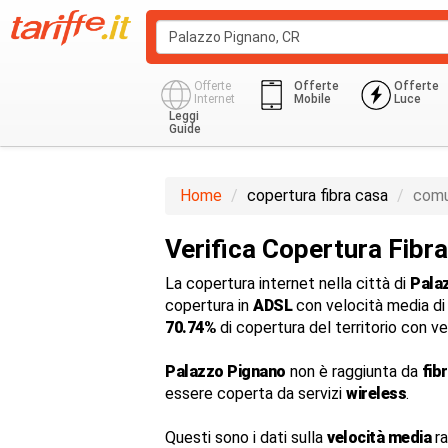
Offerte
Offerte
Offerte
Internet
Mobile
Luce
Leggi
Guide
Home
copertura fibra casa
comu
Verifica Copertura Fibr
La copertura internet nella città di
Pala
copertura in
ADSL
con velocità media d
70.74%
di copertura del territorio con v
Palazzo Pignano
non è raggiunta da
fib
essere coperta da servizi
wireless
.
Questi sono i dati sulla
velocità media
ra