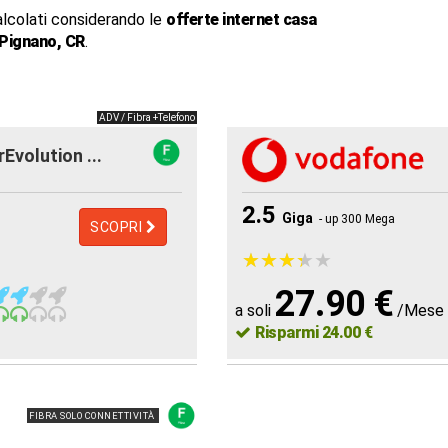
alcolati considerando le
offerte internet casa
Pignano, CR
.
ADV / Fibra +Telefono
rEvolution ...
2.5
Giga
- up 300 Mega
SCOPRI
★
★
★
★
★
★
★
★
★
★
27.90 €
a soli
/Mese
Risparmi 24.00 €
FIBRA SOLO CONNETTIVITÀ