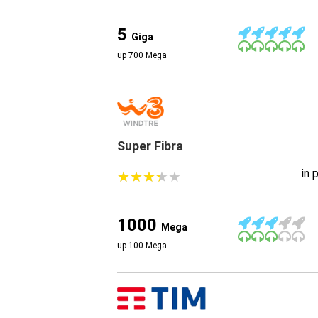
5
Giga
up 700 Mega
Super Fibra
in 
★
★
★
★
★
★
★
★
★
★
1000
Mega
up 100 Mega