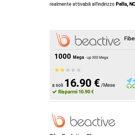
realmente attivabili all'indirizzo
Pella, N
Fibe
1000
Mega
- up 300 Mega
★
★
★
★
★
★
★
★
★
★
16.90 €
a soli
/Mese
Risparmi 10.90 €