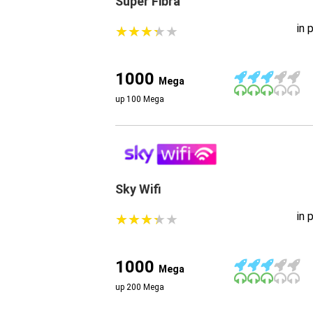
Super Fibra
in 
★
★
★
★
★
★
★
★
★
★
1000
Mega
up 100 Mega
Sky Wifi
in 
★
★
★
★
★
★
★
★
★
★
1000
Mega
up 200 Mega