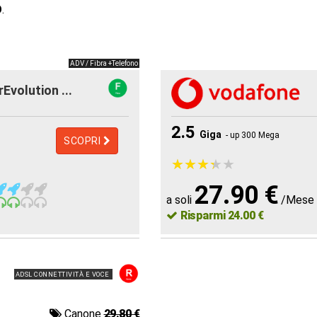
O
.
ADV / Fibra +Telefono
rEvolution ...
2.5
Giga
- up 300 Mega
SCOPRI
★
★
★
★
★
★
★
★
★
★
27.90 €
a soli
/Mese
Risparmi 24.00 €
ADSL CONNETTIVITÀ E VOCE
Canone
29.80 €