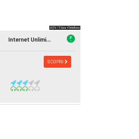
ADV / Fibra +Telefono
Internet Unlimi...
SCOPRI