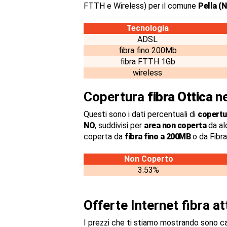
FTTH e Wireless) per il comune
Pella (
Tecnologia
ADSL
fibra fino 200Mb
fibra FTTH 1Gb
wireless
Copertura
fibra Ottica
ne
Questi sono i dati percentuali di
copertur
NO
, suddivisi per
area non coperta
da al
coperta da
fibra fino a 200MB
o da Fibr
Non Coperto
3.53%
Offerte Internet fibra a
I prezzi che ti stiamo mostrando sono c