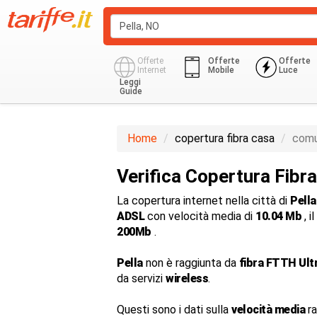
Offerte
Offerte
Offerte
Internet
Mobile
Luce
Leggi
Guide
Home
copertura fibra casa
comu
Verifica Copertura Fibra
La copertura internet nella città di
Pella
ADSL
con velocità media di
10.04 Mb
, i
200Mb
.
Pella
non è raggiunta da
fibra FTTH Ult
da servizi
wireless
.
Questi sono i dati sulla
velocità media
ra