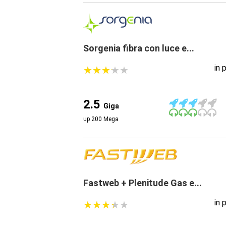
Sorgenia fibra con luce e...
in 
★
★
★
★
★
★
★
★
★
★
2.5
Giga
up 200 Mega
Fastweb + Plenitude Gas e...
in 
★
★
★
★
★
★
★
★
★
★