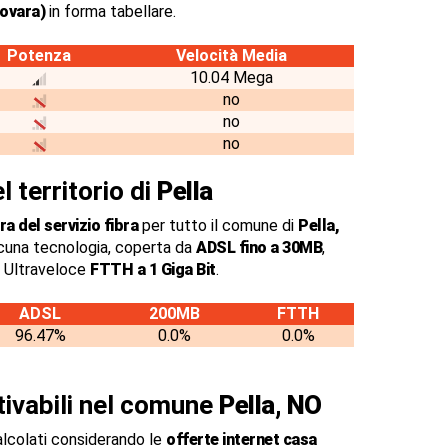
Novara)
in forma tabellare.
Potenza
Velocità Media
10.04 Mega
no
no
no
l territorio di
Pella
a del servizio fibra
per tutto il comune di
Pella,
cuna tecnologia, coperta da
ADSL fino a 30MB
,
a Ultraveloce
FTTH a 1 Giga Bit
.
ADSL
200MB
FTTH
96.47%
0.0%
0.0%
ttivabili nel comune
Pella, NO
alcolati considerando le
offerte internet casa