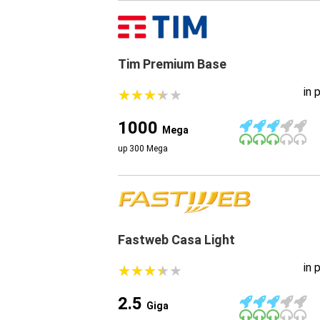
Tim Premium Base
in 
★
★
★
★
★
★
★
★
★
★
1000
Mega
up 300 Mega
Fastweb Casa Light
in 
★
★
★
★
★
★
★
★
★
★
2.5
Giga