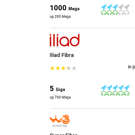
1000
Mega
up 200 Mega
Iliad Fibra
in 
★
★
★
★
★
★
★
★
★
★
5
Giga
up 700 Mega