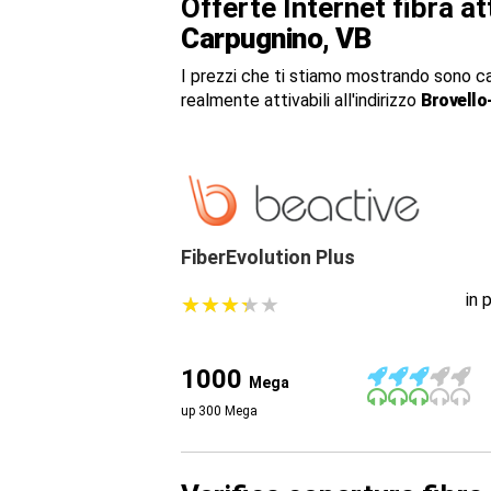
Offerte Internet fibra a
Carpugnino, VB
I prezzi che ti stiamo mostrando sono c
realmente attivabili all'indirizzo
Brovello
FiberEvolution Plus
in 
★
★
★
★
★
★
★
★
★
★
1000
Mega
up 300 Mega