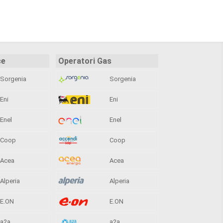
ce
Operatori Gas
Sorgenia
Sorgenia
Eni
Eni
Enel
Enel
Coop
Coop
Acea
Acea
Alperia
Alperia
E.ON
E.ON
a2a
a2a