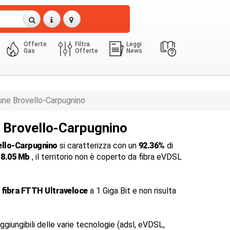
Offerte
Filtra
Leggi
Gas
Offerte
News
ne Brovello-Carpugnino
a Brovello-Carpugnino
ello-Carpugnino
si caratterizza con un
92.36%
di
i
8.05 Mb
, il territorio non è coperto da fibra eVDSL
a
fibra FTTH Ultraveloce
a 1 Giga Bit e non risulta
ggiungibili delle varie tecnologie (adsl, eVDSL,