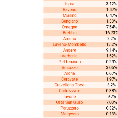
Ispra
3.12%
Baveno
1.47%
Miasino
0.47%
Sangiano
1.33%
Omegna
7.54%
Brebbia
16.73
Ameno
3.2%
Laveno-Mombello
13.2%
Angera
9.14%
Verbania
1.52%
Pettenasco
0.29%
Besozzo
3.05%
Arona
0.67%
Caravate
1.97%
Gravellona Toce
3.2%
Cadrezzate
0.38%
Invorio
9.7%
Orta San Giulio
7.03%
Paruzzaro
0.32%
Malgesso
0.13%