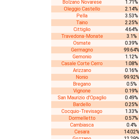
Bolzano Novarese
1.71%
Oleggio Castello
2.14%
Pella
3.53%
Taino
2.25%
Cittiglio
4.64%
Travedona-Monate
3.1%
Osmate
0.39%
Germagno
99.64
Gemonio
1.12%
Casale Corte Cerro
1.08%
Arizzano
0.16%
Nonio
99.92
Bregano
0.5%
Vignone
0.19%
San Maurizio d'Opaglio
0.49%
Bardello
0.25%
Cocquio-Trevisago
1.33%
Dormelletto
0.57%
Cambiasca
0.4%
Cesara
14.02
Gozzano
12.29