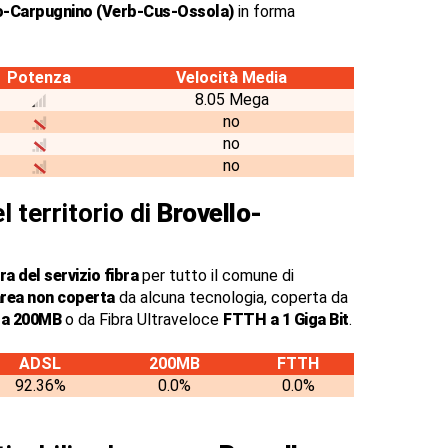
o-Carpugnino (Verb-Cus-Ossola)
in forma
Potenza
Velocità Media
8.05 Mega
no
no
no
l territorio di
Brovello-
a del servizio fibra
per tutto il comune di
rea non coperta
da alcuna tecnologia, coperta da
o a 200MB
o da Fibra Ultraveloce
FTTH a 1 Giga Bit
.
ADSL
200MB
FTTH
92.36%
0.0%
0.0%