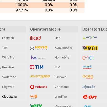
100.0%
0.0%
0.0%
97.71%
0.0%
0.0%
bra
Operatori Mobile
Operatori Lu
Fastweb
Iliad
Tim
Kena mobile
WindTre
Ho mobile
Beactive
TIM
Vodafone
Fastweb
Sky WiFi
Vodafone
Clouditalia
WindTre
Very mobile