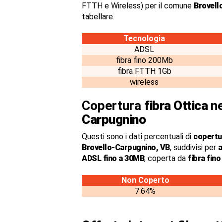
FTTH e Wireless) per il comune
Brovell
tabellare.
Tecnologia
ADSL
fibra fino 200Mb
fibra FTTH 1Gb
wireless
Copertura
fibra Ottica
ne
Carpugnino
Questi sono i dati percentuali di
copertur
Brovello-Carpugnino, VB
, suddivisi per
a
ADSL fino a 30MB
, coperta da
fibra fin
Non Coperto
7.64%