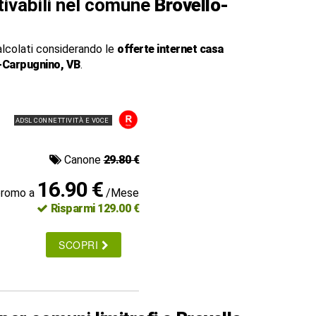
ttivabili nel comune
Brovello-
alcolati considerando le
offerte internet casa
-Carpugnino, VB
.
ADSL CONNETTIVITÀ E VOCE
Canone
29.80 €
16.90 €
promo a
/Mese
Risparmi 129.00 €
SCOPRI