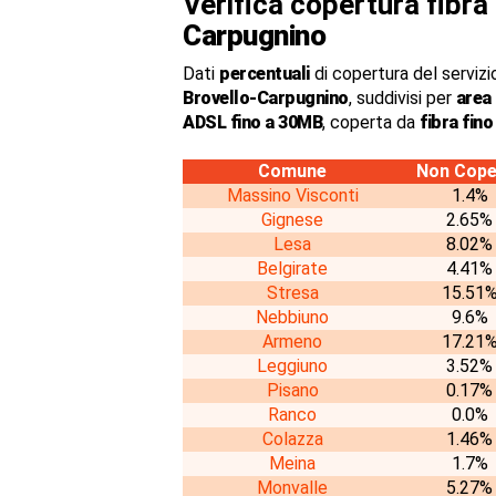
Verifica copertura fibr
Carpugnino
Dati
percentuali
di copertura del servizio
Brovello-Carpugnino
, suddivisi per
area
ADSL fino a 30MB
, coperta da
fibra fin
Comune
Non Cope
Massino Visconti
1.4%
Gignese
2.65%
Lesa
8.02%
Belgirate
4.41%
Stresa
15.51
Nebbiuno
9.6%
Armeno
17.21
Leggiuno
3.52%
Pisano
0.17%
Ranco
0.0%
Colazza
1.46%
Meina
1.7%
Monvalle
5.27%