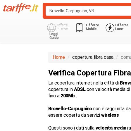
Offerte
Offerte
Offerte
Internet
Mobile
Luce
Leggi
Guide
Home
copertura fibra casa
comu
Verifica Copertura Fibr
La copertura internet nella città di
Brov
copertura in
ADSL
con velocità media d
fino a
200Mb
.
Brovello-Carpugnino
non è raggiunta d
essere coperta da servizi
wireless
.
Questi sono i dati sulla
velocità media
ra