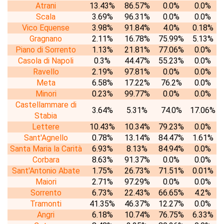
Atrani
13.43%
86.57%
0.0%
0.0%
Scala
3.69%
96.31%
0.0%
0.0%
Vico Equense
3.98%
91.84%
4.0%
0.18%
Gragnano
2.11%
16.78%
75.99%
5.13%
Piano di Sorrento
1.13%
21.81%
77.06%
0.0%
Casola di Napoli
0.3%
44.47%
55.23%
0.0%
Ravello
2.19%
97.81%
0.0%
0.0%
Meta
6.58%
17.22%
76.2%
0.0%
Minori
0.23%
99.77%
0.0%
0.0%
Castellammare di
3.64%
5.31%
74.0%
17.06%
Stabia
Lettere
10.43%
10.34%
79.23%
0.0%
Sant'Agnello
0.78%
13.14%
84.47%
1.61%
Santa Maria la Carità
6.93%
8.13%
84.94%
0.0%
Corbara
8.63%
91.37%
0.0%
0.0%
Sant'Antonio Abate
1.75%
26.73%
71.51%
0.01%
Maiori
2.71%
97.29%
0.0%
0.0%
Sorrento
6.73%
22.43%
66.65%
4.2%
Tramonti
41.35%
46.37%
12.27%
0.0%
Angri
6.18%
10.74%
76.75%
6.33%