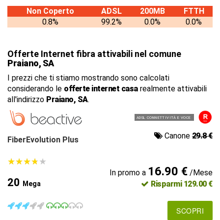
Non Coperto
ADSL
200MB
FTTH
0.8%
99.2%
0.0%
0.0%
Offerte Internet fibra attivabili nel comune
Praiano, SA
I prezzi che ti stiamo mostrando sono calcolati
considerando le
offerte internet casa
realmente attivabili
all'indirizzo
Praiano, SA
.
ADSL CONNETTIVITÀ E VOCE
Canone
29.8 €
FiberEvolution Plus
★
★
★
★
★
★
★
★
★
★
16.90 €
In promo a
/Mese
20
Risparmi 129.00 €
Mega
SCOPRI