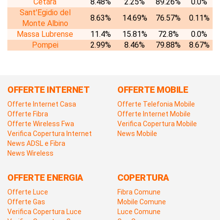
Cetara
8.48%
2.25%
89.26%
0.0%
Sant'Egidio del
8.63%
14.69%
76.57%
0.11%
Monte Albino
Massa Lubrense
11.4%
15.81%
72.8%
0.0%
Pompei
2.99%
8.46%
79.88%
8.67%
OFFERTE INTERNET
OFFERTE MOBILE
Offerte Internet Casa
Offerte Telefonia Mobile
Offerte Fibra
Offerte Internet Mobile
Offerte Wireless Fwa
Verifica Copertura Mobile
Verifica Copertura Internet
News Mobile
News ADSL e Fibra
News Wireless
OFFERTE ENERGIA
COPERTURA
Offerte Luce
Fibra Comune
Offerte Gas
Mobile Comune
Verifica Copertura Luce
Luce Comune