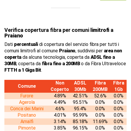
Verifica copertura fibra per comuni
limitrofi
a
Praiano
Dati
percentuali
di copertura del servizio fibra per tutti i
comuni limitrofi al comune
Praiano
, suddivisi per
area non
coperta
da alcuna tecnologia, coperta da
ADSL fino a
30MB
, coperta da
fibra fino a 200MB
o da Fibra Ultraveloce
FTTH a 1 Giga Bit
.
Non
ADSL
Fibra
Fibra
Comune
Coperto
30Mb
200MB
1Gb
Furore
4.89%
42.51%
52.6%
0.0%
Agerola
4.49%
95.51%
0.0%
0.0%
Conca dei Marini
4.6%
95.4%
0.0%
0.0%
Positano
4.01%
95.99%
0.0%
0.0%
Amalfi
3.14%
85.18%
11.69%
0.0%
Pimonte
3.85%
96.15%
0.0%
0.0%