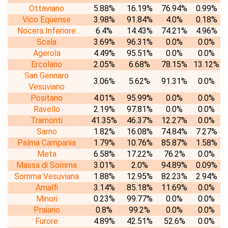
Ottaviano
5.88%
16.19%
76.94%
0.99%
Vico Equense
3.98%
91.84%
4.0%
0.18%
Nocera Inferiore
6.4%
14.43%
74.21%
4.96%
Scala
3.69%
96.31%
0.0%
0.0%
Agerola
4.49%
95.51%
0.0%
0.0%
Ercolano
2.05%
6.68%
78.15%
13.12%
San Gennaro
3.06%
5.62%
91.31%
0.0%
Vesuviano
Positano
4.01%
95.99%
0.0%
0.0%
Ravello
2.19%
97.81%
0.0%
0.0%
Tramonti
41.35%
46.37%
12.27%
0.0%
Sarno
1.82%
16.08%
74.84%
7.27%
Palma Campania
1.79%
10.76%
85.87%
1.58%
Meta
6.58%
17.22%
76.2%
0.0%
Massa di Somma
3.01%
2.0%
94.89%
0.09%
Somma Vesuviana
1.88%
12.95%
82.23%
2.94%
Amalfi
3.14%
85.18%
11.69%
0.0%
Minori
0.23%
99.77%
0.0%
0.0%
Praiano
0.8%
99.2%
0.0%
0.0%
Furore
4.89%
42.51%
52.6%
0.0%