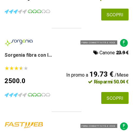
SCOPRI
FIBRA CONNETTIVITÀ E VOCE
Canone
23.9 €
Sorgenia fibra con l...
★
★
★
★
★
★
★
★
★
★
19.73 €
In promo a
/Mese
2500.0
Risparmi 50.04 €
SCOPRI
FIBRA CONNETTIVITÀ E VOCE