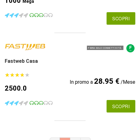
1000
Mega
SCOPRI
FIBRA SOLO CONNETTIVITÀ
Fastweb Casa
★
★
★
★
★
★
★
★
★
★
28.95 €
In promo a
/Mese
2500.0
SCOPRI