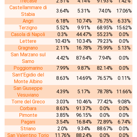
Trecase
2.51%
4.14%
91.93%
1.42%
Castellammare di
3.64%
5.31%
74.0%
17.06%
Stabia
Angri
6.18%
10.74%
76.75%
6.33%
Terzigno
5.52%
9.91%
68.95%
15.62%
Casola di Napoli
0.3%
44.47%
55.23%
0.0%
Lettere
10.43%
10.34%
79.23%
0.0%
Gragnano
2.11%
16.78%
75.99%
5.13%
San Marzano sul
4.42%
87.64%
7.94%
0.0%
Sarno
Poggiomarino
7.99%
9.87%
82.14%
0.0%
Sant'Egidio del
8.63%
14.69%
76.57%
0.11%
Monte Albino
San Giuseppe
4.39%
5.17%
78.78%
11.66%
Vesuviano
Torre del Greco
3.03%
10.46%
77.42%
9.08%
Corbara
8.63%
91.37%
0.0%
0.0%
Pimonte
3.85%
96.15%
0.0%
0.0%
Pagani
3.54%
16.84%
72.89%
6.74%
Striano
2.0%
9.34%
88.67%
0.0%
San Valentino Torio
11.76%
88.24%
0.0%
0.0%