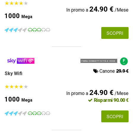
★
★
★
★
★
★
★
★
★
★
24.90 €
In promo a
/Mese
1000
Mega
SCOPRI
FIBRA CONNETTIVITÀ E VOCE
Canone
29.9 €
Sky Wifi
★
★
★
★
★
★
★
★
★
★
24.90 €
In promo a
/Mese
1000
Risparmi 90.00 €
Mega
SCOPRI