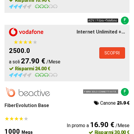
Risparmi 10.90 €
ADV / Fibra +Telefono
Internet Unlimited +...
★
★
★
★
★
★
★
★
★
★
2500.0
SCOPRI
27.90 €
a soli
/Mese
Risparmi 24.00 €
FIBRA SOLO CONNETTIVITÀ
Canone
21.9 €
FiberEvolution Base
★
★
★
★
★
★
★
★
★
★
16.90 €
In promo a
/Mese
1000
Risparmi 30.00 €
Mega