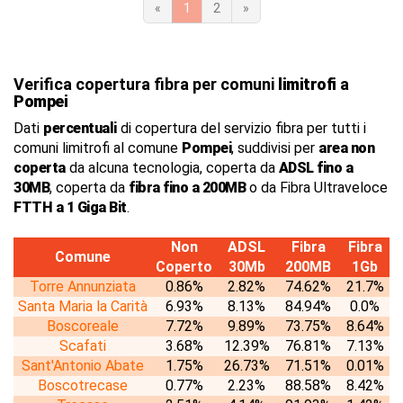
«
1
2
»
Verifica copertura fibra per comuni
limitrofi
a
Pompei
Dati
percentuali
di copertura del servizio fibra per tutti i
comuni limitrofi al comune
Pompei
, suddivisi per
area non
coperta
da alcuna tecnologia, coperta da
ADSL fino a
30MB
, coperta da
fibra fino a 200MB
o da Fibra Ultraveloce
FTTH a 1 Giga Bit
.
Non
ADSL
Fibra
Fibra
Comune
Coperto
30Mb
200MB
1Gb
Torre Annunziata
0.86%
2.82%
74.62%
21.7%
Santa Maria la Carità
6.93%
8.13%
84.94%
0.0%
Boscoreale
7.72%
9.89%
73.75%
8.64%
Scafati
3.68%
12.39%
76.81%
7.13%
Sant'Antonio Abate
1.75%
26.73%
71.51%
0.01%
Boscotrecase
0.77%
2.23%
88.58%
8.42%