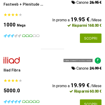
Canone
26.95 €
Fastweb + Plenitude ...
★
★
★
★
★
★
★
★
★
★
19.95 €
In promo a
/Mese
1000
Risparmi 168.00 €
Mega
SCOPRI
FIBRA CONNETTIVITÀ E VOCE
Canone
24.99 €
Iliad Fibra
★
★
★
★
★
★
★
★
★
★
19.99 €
In promo a
/Mese
5000.0
Risparmi 60.00 €
SCOPRI