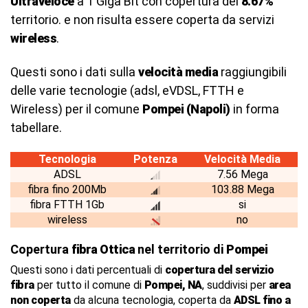
Ultraveloce
a 1 Giga Bit con copertura del
8.67%
territorio. e non risulta essere coperta da servizi
wireless
.
Questi sono i dati sulla
velocità media
raggiungibili
delle varie tecnologie (adsl, eVDSL, FTTH e
Wireless) per il comune
Pompei (Napoli)
in forma
tabellare.
Tecnologia
Potenza
Velocità Media
ADSL
7.56 Mega
fibra fino 200Mb
103.88 Mega
fibra FTTH 1Gb
si
wireless
no
Copertura
fibra Ottica
nel territorio di
Pompei
Questi sono i dati percentuali di
copertura del servizio
fibra
per tutto il comune di
Pompei, NA
, suddivisi per
area
non coperta
da alcuna tecnologia, coperta da
ADSL fino a