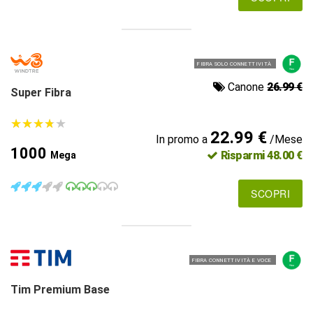
FIBRA SOLO CONNETTIVITÀ
Canone
26.99 €
Super Fibra
★
★
★
★
★
★
★
★
★
★
22.99 €
In promo a
/Mese
1000
Risparmi 48.00 €
Mega
SCOPRI
FIBRA CONNETTIVITÀ E VOCE
Tim Premium Base