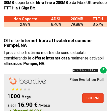
30MB
, coperta da
fibra fino a 200MB
o da Fibra Ultraveloce
FTTH a 1 Giga Bit
.
Non Coperto
ADSL
200MB
FTTH
2.99%
8.46%
79.88%
8.67%
Offerte Internet fibra attivabili nel comune
Pompei, NA
I prezzi che ti stiamo mostrando sono calcolati
considerando le
offerte internet casa
realmente attivabili
all'indirizzo
Pompei, NA
.
ADV / Fibra +Telefono
FiberEvolution Full
★
★
★
★
★
★
★
★
★
★
1000
Mega
SCOPRI
16.90 €
a soli
/Mese