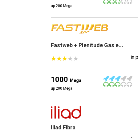
up 200 Mega
Fastweb + Plenitude Gas e...
in 
★
★
★
★
★
★
★
★
★
★
1000
Mega
up 200 Mega
Iliad Fibra