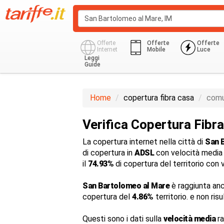
Offerte
Offerte
Offerte
Internet
Mobile
Luce
Leggi
Guide
Home
copertura fibra casa
comu
Verifica Copertura Fibr
La copertura internet nella città di
San 
di copertura in
ADSL
con velocità media
il
74.93%
di copertura del territorio con 
San Bartolomeo al Mare
è raggiunta an
copertura del
4.86%
territorio. e non ris
Questi sono i dati sulla
velocità media
ra