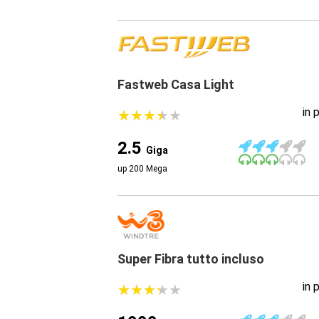
Fastweb Casa Light
in 
★
★
★
★
★
★
★
★
★
★
2.5
Giga
up 200 Mega
Super Fibra tutto incluso
in 
★
★
★
★
★
★
★
★
★
★