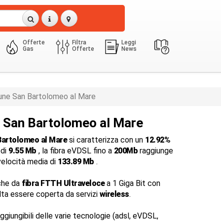
Offerte
Filtra
Leggi
Gas
Offerte
News
ne San Bartolomeo al Mare
a San Bartolomeo al Mare
Bartolomeo al Mare
si caratterizza con un
12.92%
 di
9.55 Mb
, la fibra eVDSL fino a
200Mb
raggiunge
velocità media di
133.89 Mb
.
che da
fibra FTTH Ultraveloce
a 1 Giga Bit con
ulta essere coperta da servizi
wireless
.
ggiungibili delle varie tecnologie (adsl, eVDSL,