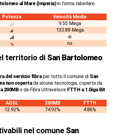
tolomeo al Mare (Imperia)
in forma tabellare.
Potenza
Velocità Media
9.55 Mega
133.89 Mega
si
no
l territorio di
San Bartolomeo
a del servizio fibra
per tutto il comune di
San
ea non coperta
da alcuna tecnologia, coperta da
o a 200MB
o da Fibra Ultraveloce
FTTH a 1 Giga Bit
.
ADSL
200MB
FTTH
12.92%
74.93%
4.86%
ttivabili nel comune
San