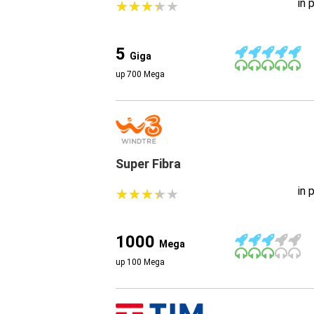
in 
★
★
★
★
★
★
★
★
★
★
5
Giga
up 700 Mega
Super Fibra
in 
★
★
★
★
★
★
★
★
★
★
1000
Mega
up 100 Mega