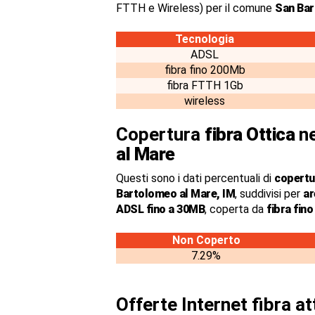
FTTH e Wireless) per il comune
San Bar
Tecnologia
ADSL
fibra fino 200Mb
fibra FTTH 1Gb
wireless
Copertura
fibra Ottica
ne
al Mare
Questi sono i dati percentuali di
copertur
Bartolomeo al Mare, IM
, suddivisi per
ar
ADSL fino a 30MB
, coperta da
fibra fin
Non Coperto
7.29%
Offerte Internet fibra a