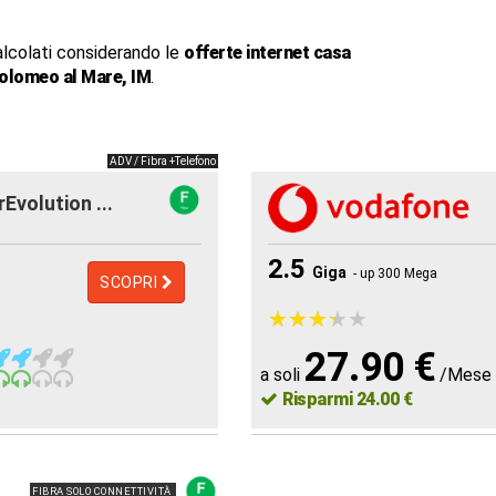
alcolati considerando le
offerte internet casa
olomeo al Mare, IM
.
ADV / Fibra +Telefono
rEvolution ...
2.5
Giga
- up 300 Mega
SCOPRI
★
★
★
★
★
★
★
★
★
★
27.90 €
a soli
/Mese
Risparmi 24.00 €
FIBRA SOLO CONNETTIVITÀ