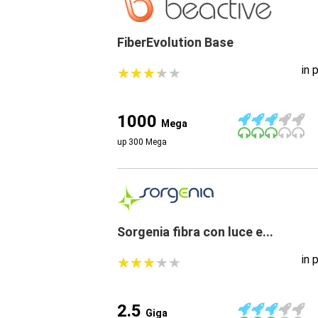
FiberEvolution Base
in 
★
★
★
★
★
★
★
★
★
★
1000
Mega
up 300 Mega
Sorgenia fibra con luce e...
in 
★
★
★
★
★
★
★
★
★
★
2.5
Giga