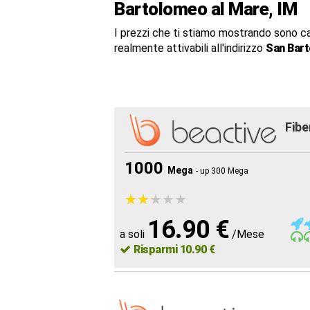
Bartolomeo al Mare, IM
I prezzi che ti stiamo mostrando sono c
realmente attivabili all'indirizzo
San Bart
Fibe
1000
Mega
- up 300 Mega
★
★
★
★
★
★
★
★
★
★
16.90 €
a soli
/Mese
Risparmi 10.90 €