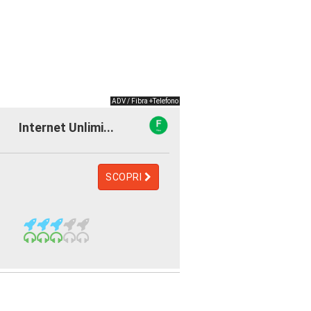
ADV / Fibra +Telefono
Internet Unlimi...
SCOPRI