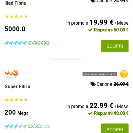
Canone
24.99 €
Iliad Fibra
★
★
★
★
★
★
★
★
★
★
19.99 €
In promo a
/Mese
5000.0
Risparmi 60.00 €
SCOPRI
FIBRA SOLO CONNETTIVITÀ
Canone
26.99 €
Super Fibra
★
★
★
★
★
★
★
★
★
★
22.99 €
In promo a
/Mese
200
Risparmi 48.00 €
Mega
SCOPRI