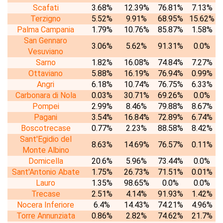
Scafati
3.68%
12.39%
76.81%
7.13%
Terzigno
5.52%
9.91%
68.95%
15.62%
Palma Campania
1.79%
10.76%
85.87%
1.58%
San Gennaro
3.06%
5.62%
91.31%
0.0%
Vesuviano
Sarno
1.82%
16.08%
74.84%
7.27%
Ottaviano
5.88%
16.19%
76.94%
0.99%
Angri
6.18%
10.74%
76.75%
6.33%
Carbonara di Nola
0.03%
30.71%
69.26%
0.0%
Pompei
2.99%
8.46%
79.88%
8.67%
Pagani
3.54%
16.84%
72.89%
6.74%
Boscotrecase
0.77%
2.23%
88.58%
8.42%
Sant'Egidio del
8.63%
14.69%
76.57%
0.11%
Monte Albino
Domicella
20.6%
5.96%
73.44%
0.0%
Sant'Antonio Abate
1.75%
26.73%
71.51%
0.01%
Lauro
1.35%
98.65%
0.0%
0.0%
Trecase
2.51%
4.14%
91.93%
1.42%
Nocera Inferiore
6.4%
14.43%
74.21%
4.96%
Torre Annunziata
0.86%
2.82%
74.62%
21.7%