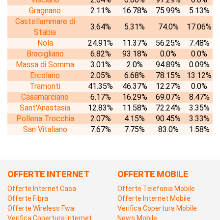
Gragnano
2.11%
16.78%
75.99%
5.13%
Castellammare di
3.64%
5.31%
74.0%
17.06%
Stabia
Nola
24.91%
11.37%
56.25%
7.48%
Bracigliano
6.82%
93.18%
0.0%
0.0%
Massa di Somma
3.01%
2.0%
94.89%
0.09%
Ercolano
2.05%
6.68%
78.15%
13.12%
Tramonti
41.35%
46.37%
12.27%
0.0%
Casamarciano
6.17%
16.29%
69.07%
8.47%
Sant'Anastasia
12.83%
11.58%
72.24%
3.35%
Pollena Trocchia
2.07%
4.15%
90.45%
3.33%
San Vitaliano
7.67%
7.75%
83.0%
1.58%
OFFERTE INTERNET
OFFERTE MOBILE
Offerte Internet Casa
Offerte Telefonia Mobile
Offerte Fibra
Offerte Internet Mobile
Offerte Wireless Fwa
Verifica Copertura Mobile
Verifica Copertura Internet
News Mobile