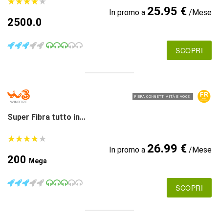
★
★
★
★
★
★
★
★
★
★
25.95 €
In promo a
/Mese
2500.0
SCOPRI
FIBRA CONNETTIVITÀ E VOCE
Super Fibra tutto in...
★
★
★
★
★
★
★
★
★
★
26.99 €
In promo a
/Mese
200
Mega
SCOPRI