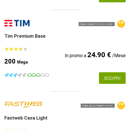
FIBRA CONNETTIVITÀ E VOCE
Tim Premium Base
★
★
★
★
★
★
★
★
★
★
24.90 €
In promo a
/Mese
200
Mega
SCOPRI
FIBRA SOLO CONNETTIVITÀ
Fastweb Casa Light