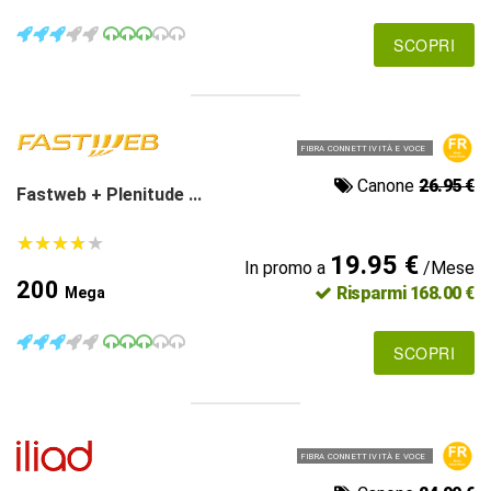
SCOPRI
FIBRA CONNETTIVITÀ E VOCE
Canone
26.95 €
Fastweb + Plenitude ...
★
★
★
★
★
★
★
★
★
★
19.95 €
In promo a
/Mese
200
Risparmi 168.00 €
Mega
SCOPRI
FIBRA CONNETTIVITÀ E VOCE