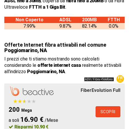
ADSL fino a 30MB
, coperta da
fibra fino a 200MB
o da Fibra
Ultraveloce
FTTH a 1 Giga Bit
.
Non Coperto
ADSL
200MB
FTTH
7.99%
9.87%
82.14%
0.0%
Offerte Internet fibra attivabili nel comune
Poggiomarino, NA
I prezzi che ti stiamo mostrando sono calcolati
considerando le
offerte internet casa
realmente attivabili
all'indirizzo
Poggiomarino, NA
.
ADV / Fibra +Telefono
FiberEvolution Full
★
★
★
★
★
★
★
★
★
★
200
Mega
SCOPRI
16.90 €
a soli
/Mese
Risparmi 10.90 €