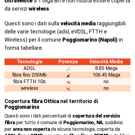
Ultraveloce
a 1 Giga Bit e non risulta essere coperta
da servizi
wireless
.
Questi sono i dati sulla
velocità media
raggiungibili
delle varie tecnologie (adsl, eVDSL, FTTH e
Wireless) per il comune
Poggiomarino (Napoli)
in
forma tabellare.
Tecnologia
Potenza
Velocità Media
ADSL
8.85 Mega
fibra fino 200Mb
106.45 Mega
fibra FTTH 1Gb
no
wireless
no
Copertura
fibra Ottica
nel territorio di
Poggiomarino
Questi sono i dati percentuali di
copertura del servizio
fibra
per tutto il comune di
Poggiomarino, NA
, suddivisi
per
area non coperta
da alcuna tecnologia, coperta da