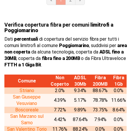
«
1
2
»
Verifica copertura fibra per comuni
limitrofi
a
Poggiomarino
Dati
percentuali
di copertura del servizio fibra per tutti i
comuni limitrofi al comune
Poggiomarino
, suddivisi per
area
non coperta
da alcuna tecnologia, coperta da
ADSL fino a
30MB
, coperta da
fibra fino a 200MB
o da Fibra Ultraveloce
FTTH a 1 Giga Bit
.
Non
ADSL
Fibra
Fibra
Comune
Coperto
30Mb
200MB
1Gb
Striano
2.0%
9.34%
88.67%
0.0%
San Giuseppe
4.39%
5.17%
78.78%
11.66%
Vesuviano
Boscoreale
7.72%
9.89%
73.75%
8.64%
San Marzano sul
4.42%
87.64%
7.94%
0.0%
Sarno
San Valentino Torio
11.76%
88.24%
0.0%
0.0%