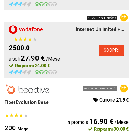
ADV / Fibra +Telefono
Internet Unlimited +...
★
★
★
★
★
★
★
★
★
★
2500.0
SCOPRI
27.90 €
a soli
/Mese
Risparmi 24.00 €
FIBRA SOLO CONNETTIVITÀ
Canone
21.9 €
FiberEvolution Base
★
★
★
★
★
★
★
★
★
★
16.90 €
In promo a
/Mese
200
Risparmi 30.00 €
Mega