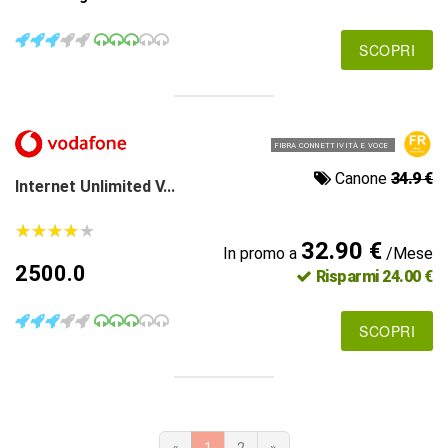
SCOPRI
FIBRA CONNETTIVITÀ E VOCE
Canone
34.9 €
Internet Unlimited V...
★
★
★
★
★
★
★
★
★
★
32.90 €
In promo a
/Mese
2500.0
Risparmi 24.00 €
SCOPRI