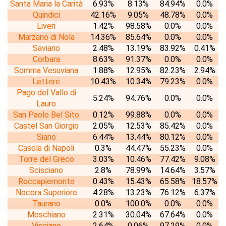
Santa Maria la Carità
6.93%
8.13%
84.94%
0.0%
Quindici
42.16%
9.05%
48.78%
0.0%
Liveri
1.42%
98.58%
0.0%
0.0%
Marzano di Nola
14.36%
85.64%
0.0%
0.0%
Saviano
2.48%
13.19%
83.92%
0.41%
Corbara
8.63%
91.37%
0.0%
0.0%
Somma Vesuviana
1.88%
12.95%
82.23%
2.94%
Lettere
10.43%
10.34%
79.23%
0.0%
Pago del Vallo di
5.24%
94.76%
0.0%
0.0%
Lauro
San Paolo Bel Sito
0.12%
99.88%
0.0%
0.0%
Castel San Giorgio
2.05%
12.53%
85.42%
0.0%
Siano
6.44%
13.44%
80.12%
0.0%
Casola di Napoli
0.3%
44.47%
55.23%
0.0%
Torre del Greco
3.03%
10.46%
77.42%
9.08%
Scisciano
2.8%
78.99%
14.64%
3.57%
Roccapiemonte
0.43%
15.43%
65.58%
18.57%
Nocera Superiore
4.28%
13.23%
76.12%
6.37%
Taurano
0.0%
100.0%
0.0%
0.0%
Moschiano
2.31%
30.04%
67.64%
0.0%
Visciano
2.64%
0.06%
97.29%
0.0%