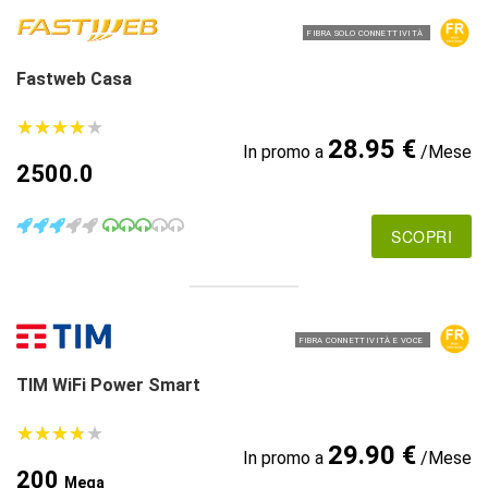
FIBRA SOLO CONNETTIVITÀ
Fastweb Casa
★
★
★
★
★
★
★
★
★
★
28.95 €
In promo a
/Mese
2500.0
SCOPRI
FIBRA CONNETTIVITÀ E VOCE
TIM WiFi Power Smart
★
★
★
★
★
★
★
★
★
★
29.90 €
In promo a
/Mese
200
Mega