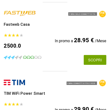
FIBRA SOLO CONNETTIVITÀ
Fastweb Casa
★
★
★
★
★
★
★
★
★
★
28.95 €
In promo a
/Mese
2500.0
SCOPRI
FIBRA CONNETTIVITÀ E VOCE
TIM WiFi Power Smart
★
★
★
★
★
★
★
★
★
★
29.90 €
In promo a
/Mese