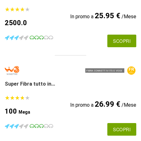
★
★
★
★
★
★
★
★
★
★
25.95 €
In promo a
/Mese
2500.0
SCOPRI
FIBRA CONNETTIVITÀ E VOCE
Super Fibra tutto in...
★
★
★
★
★
★
★
★
★
★
26.99 €
In promo a
/Mese
100
Mega
SCOPRI