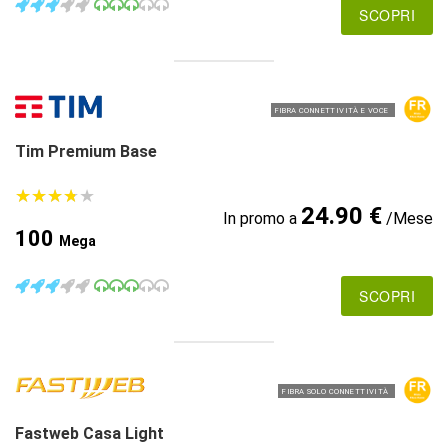
SCOPRI
FIBRA CONNETTIVITÀ E VOCE
Tim Premium Base
★
★
★
★
★
★
★
★
★
★
24.90 €
In promo a
/Mese
100
Mega
SCOPRI
FIBRA SOLO CONNETTIVITÀ
Fastweb Casa Light