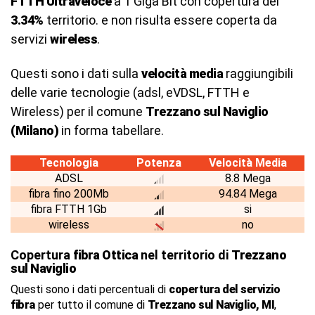
FTTH Ultraveloce
a 1 Giga Bit con copertura del
3.34%
territorio. e non risulta essere coperta da
servizi
wireless
.
Questi sono i dati sulla
velocità media
raggiungibili
delle varie tecnologie (adsl, eVDSL, FTTH e
Wireless) per il comune
Trezzano sul Naviglio
(Milano)
in forma tabellare.
Tecnologia
Potenza
Velocità Media
ADSL
8.8 Mega
fibra fino 200Mb
94.84 Mega
fibra FTTH 1Gb
si
wireless
no
Copertura
fibra Ottica
nel territorio di
Trezzano
sul Naviglio
Questi sono i dati percentuali di
copertura del servizio
fibra
per tutto il comune di
Trezzano sul Naviglio, MI
,