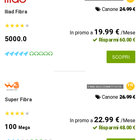
Canone
24.99 €
Iliad Fibra
★
★
★
★
★
★
★
★
★
★
19.99 €
In promo a
/Mese
5000.0
Risparmi 60.00 €
SCOPRI
FIBRA SOLO CONNETTIVITÀ
Canone
26.99 €
Super Fibra
★
★
★
★
★
★
★
★
★
★
22.99 €
In promo a
/Mese
100
Risparmi 48.00 €
Mega