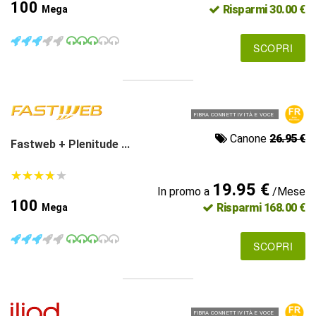
100
Risparmi 30.00 €
Mega
SCOPRI
FIBRA CONNETTIVITÀ E VOCE
Canone
26.95 €
Fastweb + Plenitude ...
★
★
★
★
★
★
★
★
★
★
19.95 €
In promo a
/Mese
100
Risparmi 168.00 €
Mega
SCOPRI
FIBRA CONNETTIVITÀ E VOCE