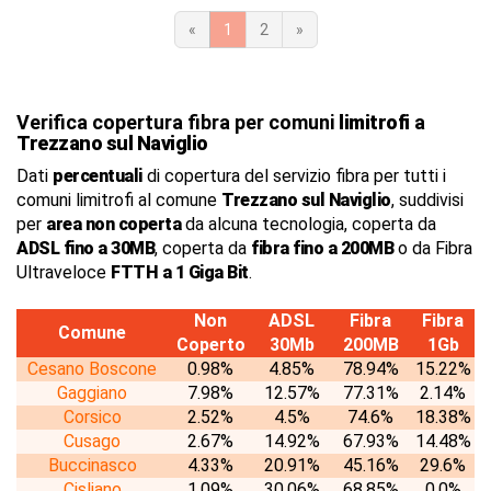
«
1
2
»
Verifica copertura fibra per comuni
limitrofi
a
Trezzano sul Naviglio
Dati
percentuali
di copertura del servizio fibra per tutti i
comuni limitrofi al comune
Trezzano sul Naviglio
, suddivisi
per
area non coperta
da alcuna tecnologia, coperta da
ADSL fino a 30MB
, coperta da
fibra fino a 200MB
o da Fibra
Ultraveloce
FTTH a 1 Giga Bit
.
Non
ADSL
Fibra
Fibra
Comune
Coperto
30Mb
200MB
1Gb
Cesano Boscone
0.98%
4.85%
78.94%
15.22%
Gaggiano
7.98%
12.57%
77.31%
2.14%
Corsico
2.52%
4.5%
74.6%
18.38%
Cusago
2.67%
14.92%
67.93%
14.48%
Buccinasco
4.33%
20.91%
45.16%
29.6%
Cisliano
1.09%
30.06%
68.85%
0.0%