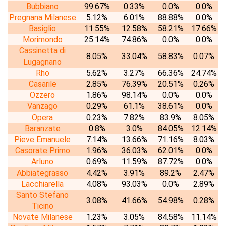
Bubbiano
99.67%
0.33%
0.0%
0.0%
Pregnana Milanese
5.12%
6.01%
88.88%
0.0%
Basiglio
11.55%
12.58%
58.21%
17.66%
Morimondo
25.14%
74.86%
0.0%
0.0%
Cassinetta di
8.05%
33.04%
58.83%
0.07%
Lugagnano
Rho
5.62%
3.27%
66.36%
24.74%
Casarile
2.85%
76.39%
20.51%
0.26%
Ozzero
1.86%
98.14%
0.0%
0.0%
Vanzago
0.29%
61.1%
38.61%
0.0%
Opera
0.23%
7.82%
83.9%
8.05%
Baranzate
0.8%
3.0%
84.05%
12.14%
Pieve Emanuele
7.14%
13.66%
71.16%
8.03%
Casorate Primo
1.96%
36.03%
62.01%
0.0%
Arluno
0.69%
11.59%
87.72%
0.0%
Abbiategrasso
4.42%
3.91%
89.2%
2.47%
Lacchiarella
4.08%
93.03%
0.0%
2.89%
Santo Stefano
3.08%
41.66%
54.98%
0.28%
Ticino
Novate Milanese
1.23%
3.05%
84.58%
11.14%