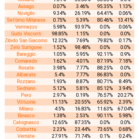
Assago
0.07%
3.46%
95.35%
1.13%
Noviglio
9.34%
26.19%
64.41%
0.06%
Settimo Milanese
0.75%
5.39%
80.46%
13.41%
Vermezzo
5.98%
93.97%
0.0%
0.06%
Gudo Visconti
98.85%
1.15%
0.0%
0.0%
Zibido San Giacomo
12.32%
7.69%
79.82%
0.17%
Zelo Surrigone
1.52%
98.48%
0.0%
0.0%
Bareggio
1.05%
5.95%
92.11%
0.9%
Cornaredo
1.62%
4.01%
87.19%
7.18%
Rosate
3.98%
7.77%
88.25%
0.0%
Albairate
5.4%
7.77%
86.83%
0.0%
Rozzano
1.93%
8.87%
80.71%
8.49%
Sedriano
5.12%
5.81%
85.12%
3.94%
Pero
2.97%
0.19%
76.57%
20.27%
Vittuone
11.13%
20.55%
65.92%
2.39%
Milano
4.5%
16.83%
11.63%
67.04%
Binasco
1.38%
2.53%
90.11%
5.98%
Calvignasco
12.65%
87.35%
0.0%
0.0%
Corbetta
2.23%
23.44%
73.65%
0.68%
Vernate
27.91%
71.74%
0.1%
0.24%