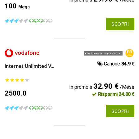
100
Mega
SCOPRI
FIBRA CONNETTIVITÀ E VOCE
Canone
34.9 €
Internet Unlimited V...
★
★
★
★
★
★
★
★
★
★
32.90 €
In promo a
/Mese
2500.0
Risparmi 24.00 €
SCOPRI