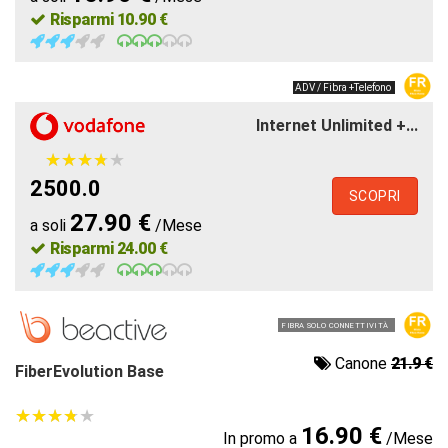
Risparmi 10.90 €
ADV / Fibra +Telefono
Internet Unlimited +...
★
★
★
★
★
★
★
★
★
★
2500.0
SCOPRI
27.90 €
a soli
/Mese
Risparmi 24.00 €
FIBRA SOLO CONNETTIVITÀ
Canone
21.9 €
FiberEvolution Base
★
★
★
★
★
★
★
★
★
★
16.90 €
In promo a
/Mese