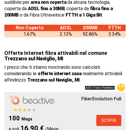
suddivisi per
area non coperta
da alcuna tecnologia,
coperta da
ADSL fino a 30MB
, coperta da
fibra fino a
200MB
o da Fibra Ultraveloce
FTTH a 1 Giga Bit
.
Non Coperto
ADSL
200MB
FTTH
1.67%
2.13%
92.86%
3.34%
Offerte Internet fibra attivabili nel comune
Trezzano sul Naviglio, MI
I prezzi che ti stiamo mostrando sono calcolati
considerando le
offerte internet casa
realmente attivabili
all'indirizzo
Trezzano sul Naviglio, MI
.
ADV / Fibra +Telefono
FiberEvolution Full
★
★
★
★
★
★
★
★
★
★
100
Mega
SCOPRI
16.90 €
a soli
/Mese