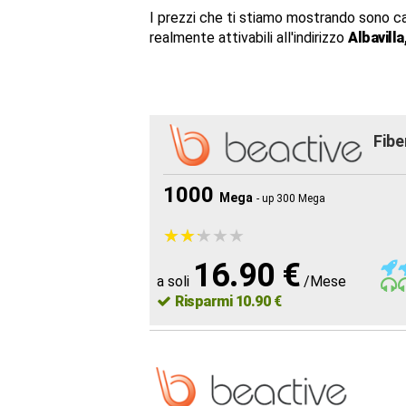
I prezzi che ti stiamo mostrando sono c
realmente attivabili all'indirizzo
Albavilla
Fibe
1000
Mega
- up 300 Mega
★
★
★
★
★
★
★
★
★
★
16.90 €
a soli
/Mese
Risparmi 10.90 €