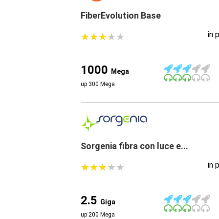
FiberEvolution Base
in 
★
★
★
★
★
★
★
★
★
★
1000
Mega
up 300 Mega
Sorgenia fibra con luce e...
in 
★
★
★
★
★
★
★
★
★
★
2.5
Giga
up 200 Mega