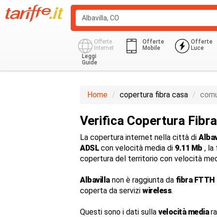
Offerte
Offerte
Offerte
Internet
Mobile
Luce
Leggi
Guide
Home
copertura fibra casa
comu
Verifica Copertura Fibra
La copertura internet nella città di
Albav
ADSL
con velocità media di
9.11 Mb
, la
copertura del territorio con velocità me
Albavilla
non è raggiunta da
fibra FTTH 
coperta da servizi
wireless
.
Questi sono i dati sulla
velocità media
ra