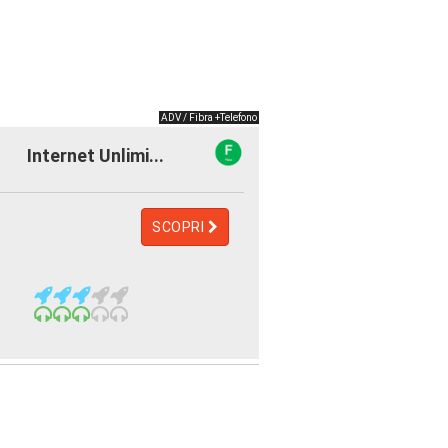
ADV / Fibra +Telefono
Internet Unlimi...
SCOPRI