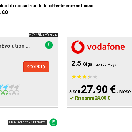
alcolati considerando le
offerte internet casa
, CO
.
ADV / Fibra +Telefono
rEvolution ...
2.5
Giga
- up 300 Mega
SCOPRI
★
★
★
★
★
★
★
★
★
★
27.90 €
a soli
/Mese
Risparmi 24.00 €
FIBRA SOLO CONNETTIVITÀ