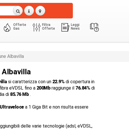
Offerte
Filtra
Leggi
Gas
Offerte
News
ne Albavilla
 Albavilla
illa
si caratterizza con un
22.9%
di copertura in
 fibra eVDSL fino a
200Mb
raggiunge il
76.84%
di
dia di
85.76 Mb
.
Ultraveloce
a 1 Giga Bit e non risulta essere
ggiungibili delle varie tecnologie (adsl, eVDSL,