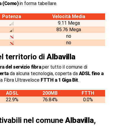
la (Como)
in forma tabellare.
Potenza
Velocità Media
9.11 Mega
85.76 Mega
no
no
l territorio di
Albavilla
a del servizio fibra
per tutto il comune di
erta
da alcuna tecnologia, coperta da
ADSL fino a
a Fibra Ultraveloce
FTTH a 1 Giga Bit
.
ADSL
200MB
FTTH
22.9%
76.84%
0.0%
ttivabili nel comune
Albavilla,