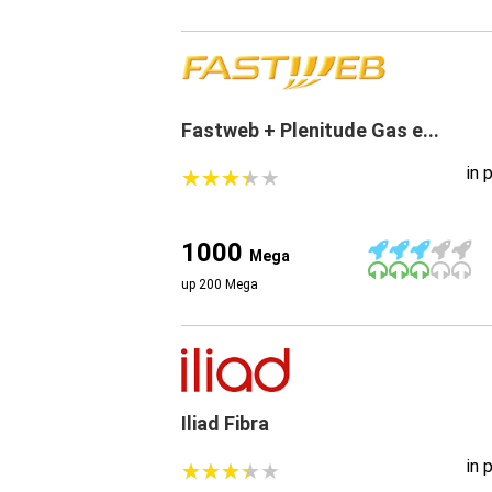
Fastweb + Plenitude Gas e...
in 
★
★
★
★
★
★
★
★
★
★
1000
Mega
up 200 Mega
Iliad Fibra
in 
★
★
★
★
★
★
★
★
★
★