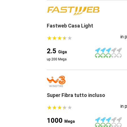
Fastweb Casa Light
in 
★
★
★
★
★
★
★
★
★
★
2.5
Giga
up 200 Mega
Super Fibra tutto incluso
in 
★
★
★
★
★
★
★
★
★
★
1000
Mega