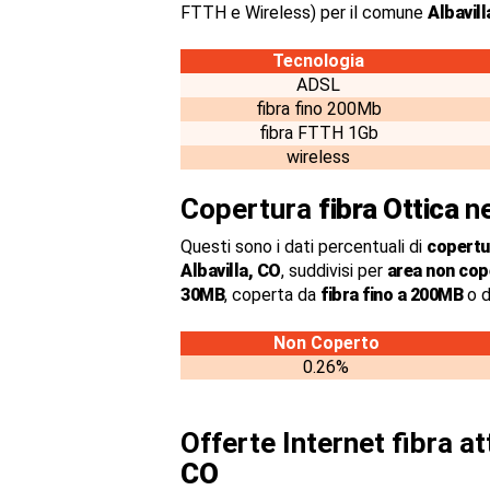
FTTH e Wireless) per il comune
Albavil
Tecnologia
ADSL
fibra fino 200Mb
fibra FTTH 1Gb
wireless
Copertura
fibra Ottica
ne
Questi sono i dati percentuali di
copertur
Albavilla, CO
, suddivisi per
area non cop
30MB
, coperta da
fibra fino a 200MB
o d
Non Coperto
0.26%
Offerte Internet fibra a
CO