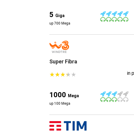
5
Giga
up 700 Mega
Super Fibra
in 
★
★
★
★
★
★
★
★
★
★
1000
Mega
up 100 Mega