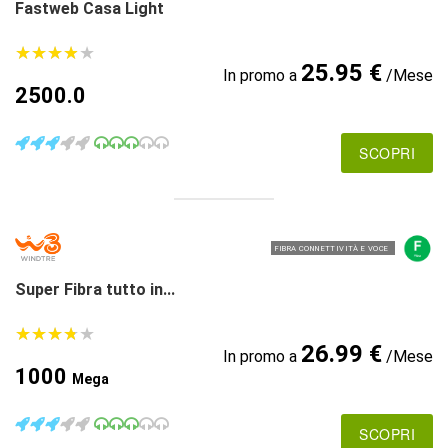
Fastweb Casa Light
★
★
★
★
★
★
★
★
★
★
25.95 €
In promo a
/Mese
2500.0
SCOPRI
FIBRA CONNETTIVITÀ E VOCE
Super Fibra tutto in...
★
★
★
★
★
★
★
★
★
★
26.99 €
In promo a
/Mese
1000
Mega
SCOPRI