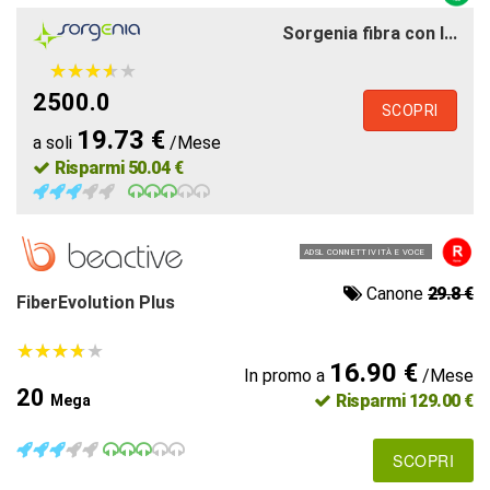
Sorgenia fibra con l...
★
★
★
★
★
★
★
★
★
★
2500.0
SCOPRI
19.73 €
a soli
/Mese
Risparmi 50.04 €
ADSL CONNETTIVITÀ E VOCE
Canone
29.8 €
FiberEvolution Plus
★
★
★
★
★
★
★
★
★
★
16.90 €
In promo a
/Mese
20
Risparmi 129.00 €
Mega
SCOPRI