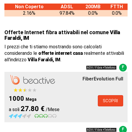
Non Coperto
ADSL
200MB
FTTH
2.16%
97.84%
0.0%
0.0%
Offerte Internet fibra attivabili nel comune
Villa
Faraldi, IM
I prezzi che ti stiamo mostrando sono calcolati
considerando le
offerte internet casa
realmente attivabili
all'indirizzo
Villa Faraldi, IM
.
ADV / Fibra +Telefono
FiberEvolution Full
★
★
★
★
★
★
★
★
★
★
1000
Mega
SCOPRI
27.80 €
a soli
/Mese
ADV / Fibra +Telefono