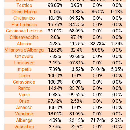
Testico
99.05%
0.95%
0.0%
0.0%
Diano Marina
1.94%
11.88%
86.0%
0.18%
Chiusanico
10.48%
89.52%
0.0%
0.0%
Pontedassio
15.75%
84.25%
0.0%
0.0%
Casanova Lerrone
31.01%
68.99%
0.0%
0.0%
Chiusavecchia
2.6%
97.4%
0.0%
0.0%
Alassio
4.28%
11.25%
82.73%
1.74%
Villanova d'Albenga
12.52%
82.4%
5.08%
0.0%
Ortovero
7.32%
92.68%
0.0%
0.0%
Lucinasco
2.19%
97.81%
0.0%
0.0%
Imperia
7.39%
13.52%
74.04%
5.05%
Cesio
100.0%
0.0%
0.0%
0.0%
Caravonica
100.0%
0.0%
0.0%
0.0%
Ranzo
14.24%
85.76%
0.0%
0.0%
Vasia
0.48%
99.52%
0.0%
0.0%
Onzo
97.42%
2.58%
0.0%
0.0%
Arnasco
100.0%
0.0%
0.0%
0.0%
Vendone
18.01%
81.99%
0.0%
0.0%
Albenga
4.09%
22.15%
71.74%
2.02%
Vessalico
27.4%
72.6%
0.0%
0.0%