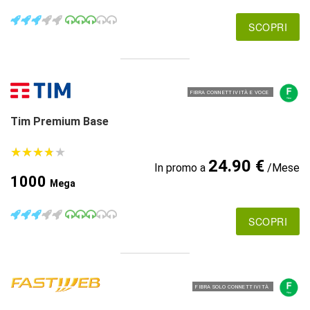
SCOPRI
FIBRA CONNETTIVITÀ E VOCE
Tim Premium Base
★
★
★
★
★
★
★
★
★
★
24.90 €
In promo a
/Mese
1000
Mega
SCOPRI
FIBRA SOLO CONNETTIVITÀ