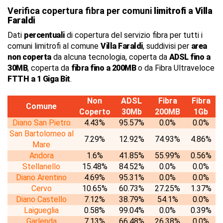
Verifica copertura fibra per comuni
limitrofi
a
Villa
Faraldi
Dati
percentuali
di copertura del servizio fibra per tutti i
comuni limitrofi al comune
Villa Faraldi
, suddivisi per
area
non coperta
da alcuna tecnologia, coperta da
ADSL fino a
30MB
, coperta da
fibra fino a 200MB
o da Fibra Ultraveloce
FTTH a 1 Giga Bit
.
Non
ADSL
Fibra
Fibra
Comune
Coperto
30Mb
200MB
1Gb
Diano San Pietro
4.43%
95.57%
0.0%
0.0%
San Bartolomeo al
7.29%
12.92%
74.93%
4.86%
Mare
Andora
1.6%
41.85%
55.99%
0.56%
Stellanello
15.48%
84.52%
0.0%
0.0%
Diano Arentino
4.69%
95.31%
0.0%
0.0%
Cervo
10.65%
60.73%
27.25%
1.37%
Diano Castello
7.12%
38.79%
54.1%
0.0%
Laigueglia
0.58%
99.04%
0.0%
0.39%
Garlenda
7.13%
66.48%
26.38%
0.0%