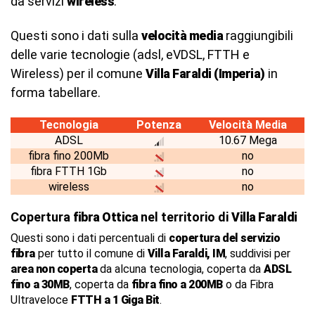
da servizi
wireless
.
Questi sono i dati sulla
velocità media
raggiungibili
delle varie tecnologie (adsl, eVDSL, FTTH e
Wireless) per il comune
Villa Faraldi (Imperia)
in
forma tabellare.
Tecnologia
Potenza
Velocità Media
ADSL
10.67 Mega
fibra fino 200Mb
no
fibra FTTH 1Gb
no
wireless
no
Copertura
fibra Ottica
nel territorio di
Villa Faraldi
Questi sono i dati percentuali di
copertura del servizio
fibra
per tutto il comune di
Villa Faraldi, IM
, suddivisi per
area non coperta
da alcuna tecnologia, coperta da
ADSL
fino a 30MB
, coperta da
fibra fino a 200MB
o da Fibra
Ultraveloce
FTTH a 1 Giga Bit
.