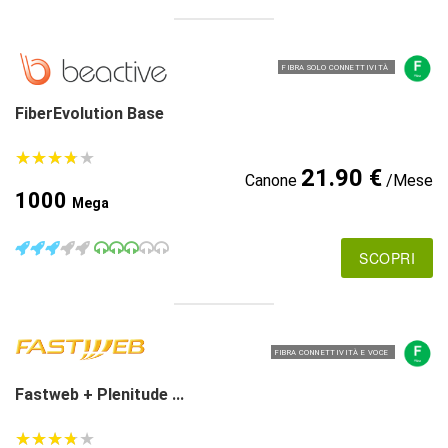
FIBRA SOLO CONNETTIVITÀ
FiberEvolution Base
★
★
★
★
★
★
★
★
★
★
21.90 €
Canone
/Mese
1000
Mega
SCOPRI
FIBRA CONNETTIVITÀ E VOCE
Fastweb + Plenitude ...
★
★
★
★
★
★
★
★
★
★