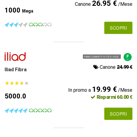
26.95 €
Canone
/Mese
1000
Mega
SCOPRI
FIBRA CONNETTIVITÀ E VOCE
Canone
24.99 €
Iliad Fibra
★
★
★
★
★
★
★
★
★
★
19.99 €
In promo a
/Mese
5000.0
Risparmi 60.00 €
SCOPRI