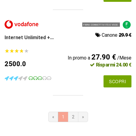
FIBRA CONNETTIVITÀ E VOCE
Canone
29.9 €
Internet Unlimited +...
★
★
★
★
★
★
★
★
★
★
27.90 €
In promo a
/Mese
2500.0
Risparmi 24.00 €
SCOPRI
«
1
2
»