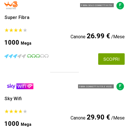
FIBRA SOLO CONNETTIVITÀ
Super Fibra
★
★
★
★
★
★
★
★
★
★
26.99 €
Canone
/Mese
1000
Mega
SCOPRI
FIBRA CONNETTIVITÀ E VOCE
Sky Wifi
★
★
★
★
★
★
★
★
★
★
29.90 €
Canone
/Mese
1000
Mega