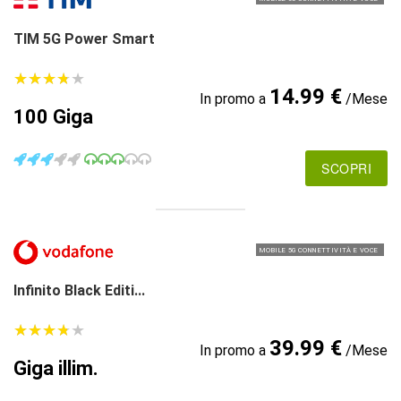
TIM 5G Power Smart
★
★
★
★
★
★
★
★
★
★
14.99 €
In promo a
/Mese
100 Giga
SCOPRI
MOBILE 5G CONNETTIVITÀ E VOCE
Infinito Black Editi...
★
★
★
★
★
★
★
★
★
★
39.99 €
In promo a
/Mese
Giga illim.