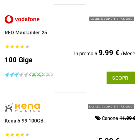
MOBILE 5G CONNETTIVITÀ E VOCE
RED Max Under 25
★
★
★
★
★
★
★
★
★
★
9.99 €
In promo a
/Mese
100 Giga
SCOPRI
MOBILE LTE CONNETTIVITÀ E VOCE
Canone
11.99 €
Kena 5.99 100GB
★
★
★
★
★
★
★
★
★
★