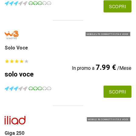
SCOPRI
MOBILE LTE CONNETTIVITÀ E VOCE
Solo Voce
★
★
★
★
★
★
★
★
★
★
7.99 €
In promo a
/Mese
solo voce
SCOPRI
MOBILE 5G CONNETTIVITÀ E VOCE
Giga 250