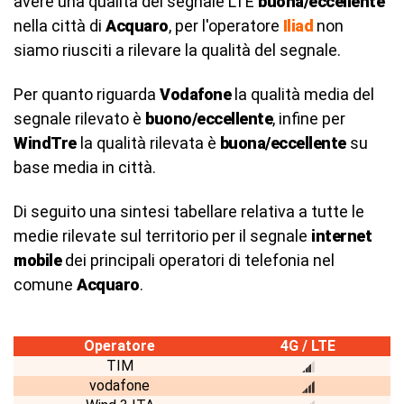
avere una qualità del segnale LTE
buona/eccellente
nella città di
Acquaro
, per l'operatore
Iliad
non
siamo riusciti a rilevare la qualità del segnale.
Per quanto riguarda
Vodafone
la qualità media del
segnale rilevato è
buono/eccellente
, infine per
WindTre
la qualità rilevata è
buona/eccellente
su
base media in città.
Di seguito una sintesi tabellare relativa a tutte le
medie rilevate sul territorio per il segnale
internet
mobile
dei principali operatori di telefonia nel
comune
Acquaro
.
Operatore
4G / LTE
TIM
vodafone