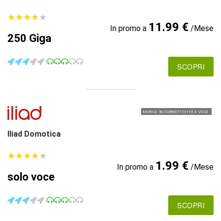
★
★
★
★
★
★
★
★
★
★
11.99 €
In promo a
/Mese
250 Giga
SCOPRI
MOBILE 5G CONNETTIVITÀ E VOCE
Iliad Domotica
★
★
★
★
★
★
★
★
★
★
1.99 €
In promo a
/Mese
solo voce
SCOPRI