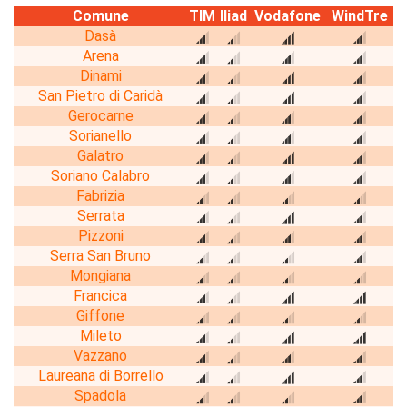
Comune
TIM
Iliad
Vodafone
WindTre
Dasà
Arena
Dinami
San Pietro di Caridà
Gerocarne
Sorianello
Galatro
Soriano Calabro
Fabrizia
Serrata
Pizzoni
Serra San Bruno
Mongiana
Francica
Giffone
Mileto
Vazzano
Laureana di Borrello
Spadola