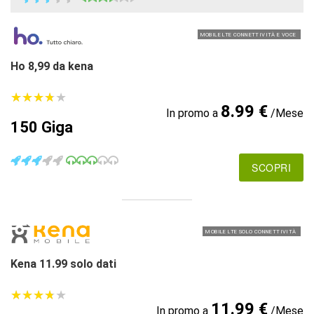
MOBILE LTE CONNETTIVITÀ E VOCE
Ho 8,99 da kena
★
★
★
★
★
★
★
★
★
★
8.99 €
In promo a
/Mese
150 Giga
SCOPRI
MOBILE LTE SOLO CONNETTIVITÀ
Kena 11.99 solo dati
★
★
★
★
★
★
★
★
★
★
11.99 €
In promo a
/Mese