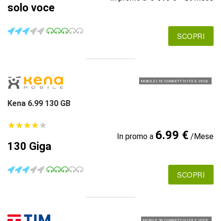
solo voce
SCOPRI
MOBILE LTE CONNETTIVITÀ E VOCE
Kena 6.99 130 GB
★
★
★
★
★
★
★
★
★
★
6.99 €
In promo a
/Mese
130 Giga
SCOPRI
MOBILE 5G CONNETTIVITÀ E VOCE