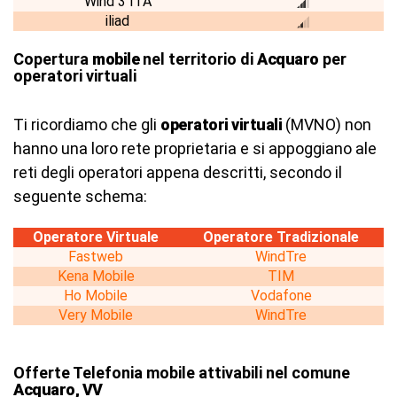
Wind 3 ITA
iliad
Copertura
mobile
nel territorio di
Acquaro
per
operatori virtuali
Ti ricordiamo che gli
operatori virtuali
(MVNO) non
hanno una loro rete proprietaria e si appoggiano ale
reti degli operatori appena descritti, secondo il
seguente schema:
Operatore Virtuale
Operatore Tradizionale
Fastweb
WindTre
Kena Mobile
TIM
Ho Mobile
Vodafone
Very Mobile
WindTre
Offerte Telefonia mobile attivabili nel comune
Acquaro, VV