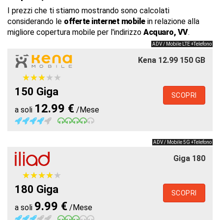
I prezzi che ti stiamo mostrando sono calcolati
considerando le
offerte internet mobile
in relazione alla
migliore copertura mobile per l'indirizzo
Acquaro, VV
.
ADV / Mobile LTE +Telefono
Kena 12.99 150 GB
★
★
★
★
★
★
★
★
★
★
150 Giga
SCOPRI
12.99 €
a soli
/Mese
ADV / Mobile 5G +Telefono
Giga 180
★
★
★
★
★
★
★
★
★
★
180 Giga
SCOPRI
9.99 €
a soli
/Mese