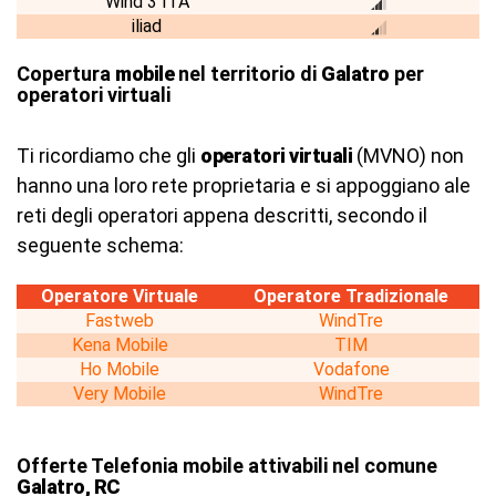
Wind 3 ITA
iliad
Copertura
mobile
nel territorio di
Galatro
per
operatori virtuali
Ti ricordiamo che gli
operatori virtuali
(MVNO) non
hanno una loro rete proprietaria e si appoggiano ale
reti degli operatori appena descritti, secondo il
seguente schema:
Operatore Virtuale
Operatore Tradizionale
Fastweb
WindTre
Kena Mobile
TIM
Ho Mobile
Vodafone
Very Mobile
WindTre
Offerte Telefonia mobile attivabili nel comune
Galatro, RC