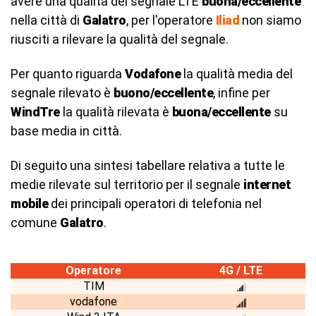
avere una qualità del segnale LTE
buona/eccellente
nella città di
Galatro
, per l'operatore
Iliad
non siamo
riusciti a rilevare la qualità del segnale.
Per quanto riguarda
Vodafone
la qualità media del
segnale rilevato è
buono/eccellente
, infine per
WindTre
la qualità rilevata è
buona/eccellente
su
base media in città.
Di seguito una sintesi tabellare relativa a tutte le
medie rilevate sul territorio per il segnale
internet
mobile
dei principali operatori di telefonia nel
comune
Galatro
.
Operatore
4G / LTE
TIM
vodafone