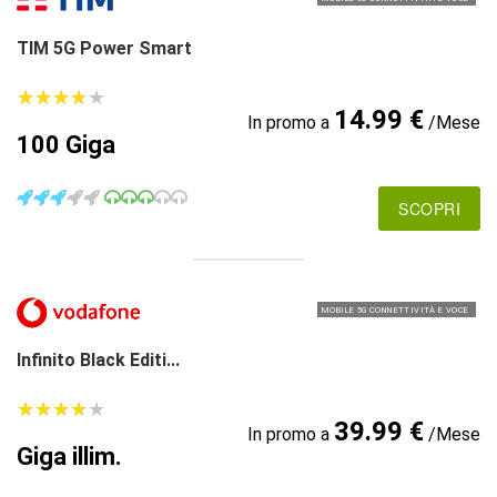
TIM 5G Power Smart
★
★
★
★
★
★
★
★
★
★
14.99 €
In promo a
/Mese
100 Giga
SCOPRI
MOBILE 5G CONNETTIVITÀ E VOCE
Infinito Black Editi...
★
★
★
★
★
★
★
★
★
★
39.99 €
In promo a
/Mese
Giga illim.