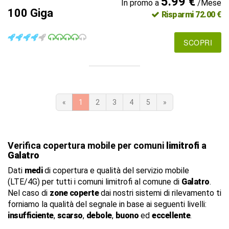
5.99 €
In promo a
/Mese
100 Giga
Risparmi 72.00 €
SCOPRI
«
1
2
3
4
5
»
Verifica copertura mobile per comuni
limitrofi
a
Galatro
Dati
medi
di copertura e qualità del servizio mobile
(LTE/4G) per tutti i comuni limitrofi al comune di
Galatro
.
Nel caso di
zone coperte
dai nostri sistemi di rilevamento ti
forniamo la qualità del segnale in base ai seguenti livelli:
insufficiente
,
scarso
,
debole
,
buono
ed
eccellente
.