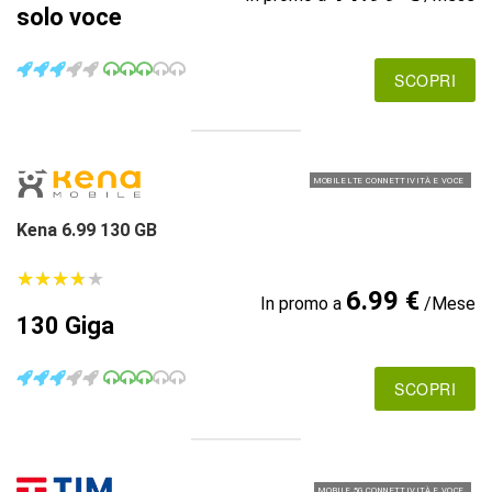
solo voce
SCOPRI
MOBILE LTE CONNETTIVITÀ E VOCE
Kena 6.99 130 GB
★
★
★
★
★
★
★
★
★
★
6.99 €
In promo a
/Mese
130 Giga
SCOPRI
MOBILE 5G CONNETTIVITÀ E VOCE