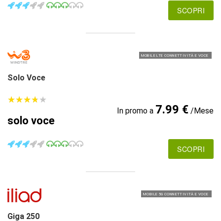
SCOPRI
MOBILE LTE CONNETTIVITÀ E VOCE
Solo Voce
★
★
★
★
★
★
★
★
★
★
7.99 €
In promo a
/Mese
solo voce
SCOPRI
MOBILE 5G CONNETTIVITÀ E VOCE
Giga 250