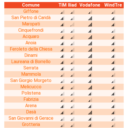
Comune
TIM
Iliad
Vodafone
WindTre
Giffone
San Pietro di Caridà
Maropati
Cinquefrondi
Acquaro
Anoia
Feroleto della Chiesa
Dinami
Laureana di Borrello
Serrata
Mammola
San Giorgio Morgeto
Melicucco
Polistena
Fabrizia
Arena
Dasà
San Giovanni di Gerace
Grotteria