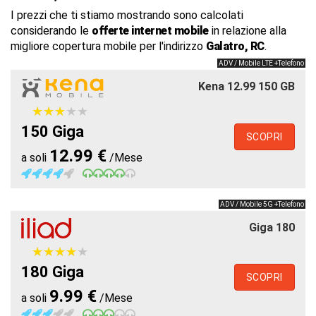
I prezzi che ti stiamo mostrando sono calcolati
considerando le
offerte internet mobile
in relazione alla
migliore copertura mobile per l'indirizzo
Galatro, RC
.
ADV / Mobile LTE +Telefono
Kena 12.99 150 GB
★
★
★
★
★
★
★
★
★
★
150 Giga
SCOPRI
12.99 €
a soli
/Mese
ADV / Mobile 5G +Telefono
Giga 180
★
★
★
★
★
★
★
★
★
★
180 Giga
SCOPRI
9.99 €
a soli
/Mese