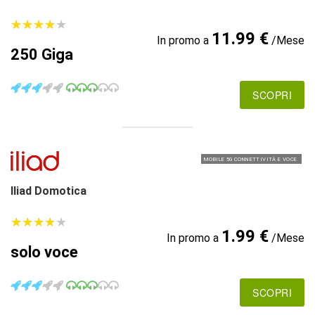
★
★
★
★
★
★
★
★
★
★
11.99 €
In promo a
/Mese
250 Giga
SCOPRI
MOBILE 5G CONNETTIVITÀ E VOCE
Iliad Domotica
★
★
★
★
★
★
★
★
★
★
1.99 €
In promo a
/Mese
solo voce
SCOPRI