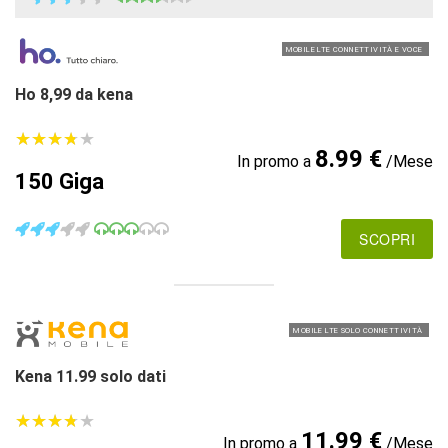
MOBILE LTE CONNETTIVITÀ E VOCE
Ho 8,99 da kena
★
★
★
★
★
★
★
★
★
★
8.99 €
In promo a
/Mese
150 Giga
SCOPRI
MOBILE LTE SOLO CONNETTIVITÀ
Kena 11.99 solo dati
★
★
★
★
★
★
★
★
★
★
11.99 €
In promo a
/Mese