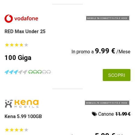
MOBILE 5G CONNETTIVITÀ E VOCE
RED Max Under 25
★
★
★
★
★
★
★
★
★
★
9.99 €
In promo a
/Mese
100 Giga
SCOPRI
MOBILE LTE CONNETTIVITÀ E VOCE
Canone
11.99 €
Kena 5.99 100GB
★
★
★
★
★
★
★
★
★
★