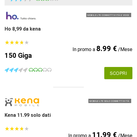
MOBILE LTE CONNETTIVITÀ E VOCE
Ho 8,99 da kena
★
★
★
★
★
★
★
★
★
★
8.99 €
In promo a
/Mese
150 Giga
SCOPRI
MOBILE LTE SOLO CONNETTIVITÀ
Kena 11.99 solo dati
★
★
★
★
★
★
★
★
★
★
11.99 €
In promo a
/Mese