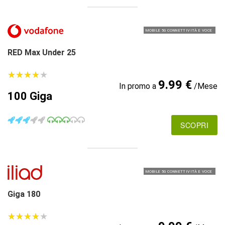
MOBILE 5G CONNETTIVITÀ E VOCE
RED Max Under 25
★
★
★
★
★
★
★
★
★
★
9.99 €
In promo a
/Mese
100 Giga
SCOPRI
MOBILE 5G CONNETTIVITÀ E VOCE
Giga 180
★
★
★
★
★
★
★
★
★
★