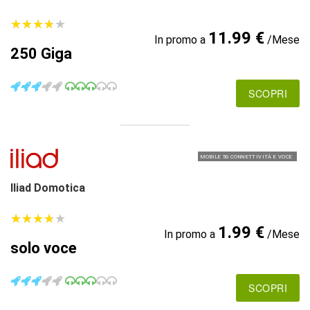
★
★
★
★
★
★
★
★
★
★
11.99 €
In promo a
/Mese
250 Giga
SCOPRI
MOBILE 5G CONNETTIVITÀ E VOCE
Iliad Domotica
★
★
★
★
★
★
★
★
★
★
1.99 €
In promo a
/Mese
solo voce
SCOPRI