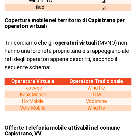
Wind 3 ITA
iliad
Copertura
mobile
nel territorio di
Capistrano
per
operatori virtuali
Ti ricordiamo che gli
operatori virtuali
(MVNO) non
hanno una loro rete proprietaria e si appoggiano ale
reti degli operatori appena descritti, secondo il
seguente schema:
Operatore Virtuale
Operatore Tradizionale
Fastweb
WindTre
Kena Mobile
TIM
Ho Mobile
Vodafone
Very Mobile
WindTre
Offerte Telefonia mobile attivabili nel comune
Capistrano, VV