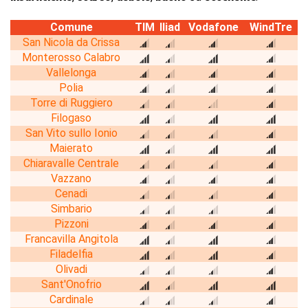
Comune
TIM
Iliad
Vodafone
WindTre
San Nicola da Crissa
Monterosso Calabro
Vallelonga
Polia
Torre di Ruggiero
Filogaso
San Vito sullo Ionio
Maierato
Chiaravalle Centrale
Vazzano
Cenadi
Simbario
Pizzoni
Francavilla Angitola
Filadelfia
Olivadi
Sant'Onofrio
Cardinale