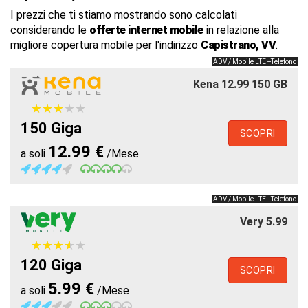
I prezzi che ti stiamo mostrando sono calcolati
considerando le
offerte internet mobile
in relazione alla
migliore copertura mobile per l'indirizzo
Capistrano, VV
.
ADV / Mobile LTE +Telefono
Kena 12.99 150 GB
★
★
★
★
★
★
★
★
★
★
150 Giga
SCOPRI
12.99 €
a soli
/Mese
ADV / Mobile LTE +Telefono
Very 5.99
★
★
★
★
★
★
★
★
★
★
120 Giga
SCOPRI
5.99 €
a soli
/Mese