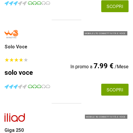
SCOPRI
MOBILE LTE CONNETTIVITÀ E VOCE
Solo Voce
★
★
★
★
★
★
★
★
★
★
7.99 €
In promo a
/Mese
solo voce
SCOPRI
MOBILE 5G CONNETTIVITÀ E VOCE
Giga 250