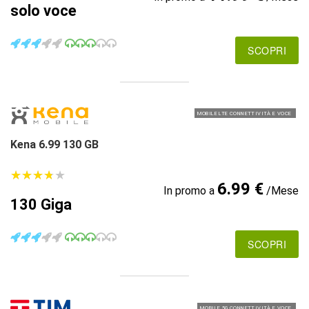
solo voce
SCOPRI
MOBILE LTE CONNETTIVITÀ E VOCE
Kena 6.99 130 GB
★
★
★
★
★
★
★
★
★
★
6.99 €
In promo a
/Mese
130 Giga
SCOPRI
MOBILE 5G CONNETTIVITÀ E VOCE