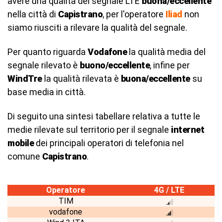
avere una qualità del segnale LTE
buona/eccellente
nella città di
Capistrano
, per l'operatore
Iliad
non
siamo riusciti a rilevare la qualità del segnale.
Per quanto riguarda
Vodafone
la qualità media del
segnale rilevato è
buono/eccellente
, infine per
WindTre
la qualità rilevata è
buona/eccellente
su
base media in città.
Di seguito una sintesi tabellare relativa a tutte le
medie rilevate sul territorio per il segnale
internet
mobile
dei principali operatori di telefonia nel
comune
Capistrano
.
Operatore
4G / LTE
TIM
vodafone