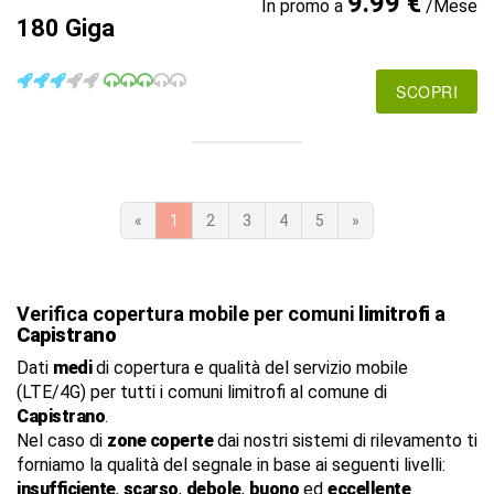
9.99 €
In promo a
/Mese
180 Giga
SCOPRI
«
1
2
3
4
5
»
Verifica copertura mobile per comuni
limitrofi
a
Capistrano
Dati
medi
di copertura e qualità del servizio mobile
(LTE/4G) per tutti i comuni limitrofi al comune di
Capistrano
.
Nel caso di
zone coperte
dai nostri sistemi di rilevamento ti
forniamo la qualità del segnale in base ai seguenti livelli:
insufficiente
,
scarso
,
debole
,
buono
ed
eccellente
.