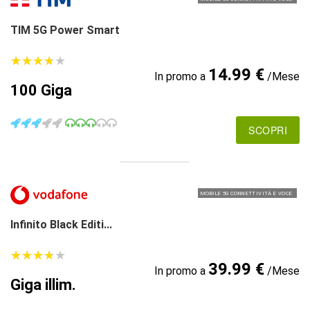
TIM 5G Power Smart
★
★
★
★
★
★
★
★
★
★
14.99 €
In promo a
/Mese
100 Giga
SCOPRI
MOBILE 5G CONNETTIVITÀ E VOCE
Infinito Black Editi...
★
★
★
★
★
★
★
★
★
★
39.99 €
In promo a
/Mese
Giga illim.