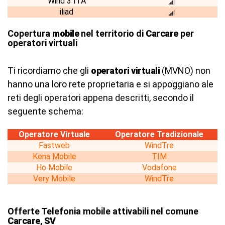
Wind 3 ITA
iliad
Copertura
mobile
nel territorio di
Carcare
per
operatori virtuali
Ti ricordiamo che gli
operatori virtuali
(MVNO) non
hanno una loro rete proprietaria e si appoggiano ale
reti degli operatori appena descritti, secondo il
seguente schema:
Operatore Virtuale
Operatore Tradizionale
Fastweb
WindTre
Kena Mobile
TIM
Ho Mobile
Vodafone
Very Mobile
WindTre
Offerte Telefonia mobile attivabili nel comune
Carcare, SV