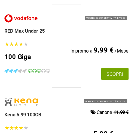
MOBILE 5G CONNETTIVITÀ E VOCE
RED Max Under 25
★
★
★
★
★
★
★
★
★
★
9.99 €
In promo a
/Mese
100 Giga
SCOPRI
MOBILE LTE CONNETTIVITÀ E VOCE
Canone
11.99 €
Kena 5.99 100GB
★
★
★
★
★
★
★
★
★
★