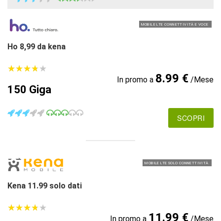
MOBILE LTE CONNETTIVITÀ E VOCE
Ho 8,99 da kena
★
★
★
★
★
★
★
★
★
★
8.99 €
In promo a
/Mese
150 Giga
SCOPRI
MOBILE LTE SOLO CONNETTIVITÀ
Kena 11.99 solo dati
★
★
★
★
★
★
★
★
★
★
11.99 €
In promo a
/Mese