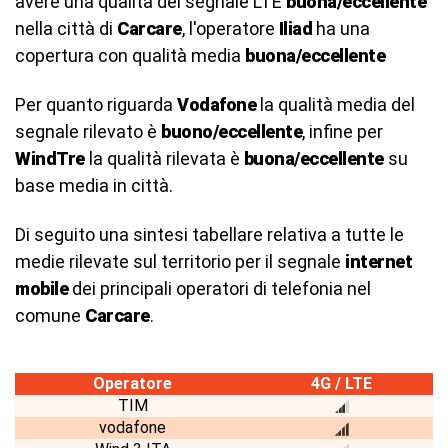
avere una qualità del segnale LTE
buona/eccellente
nella città di
Carcare
, l'operatore
Iliad
ha una
copertura con qualità media
buona/eccellente
Per quanto riguarda
Vodafone
la qualità media del
segnale rilevato è
buono/eccellente
, infine per
WindTre
la qualità rilevata è
buona/eccellente
su
base media in città.
Di seguito una sintesi tabellare relativa a tutte le
medie rilevate sul territorio per il segnale
internet
mobile
dei principali operatori di telefonia nel
comune
Carcare
.
Operatore
4G / LTE
TIM
vodafone