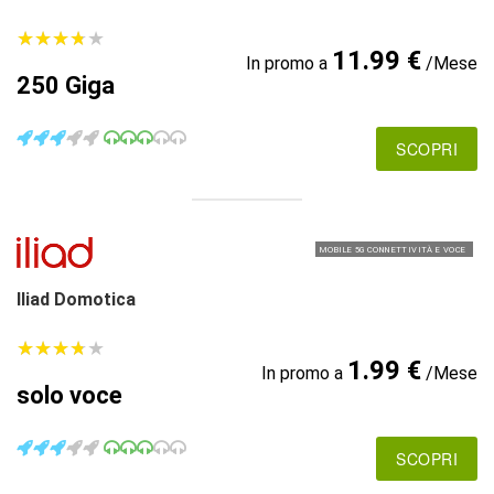
★
★
★
★
★
★
★
★
★
★
11.99 €
In promo a
/Mese
250 Giga
SCOPRI
MOBILE 5G CONNETTIVITÀ E VOCE
Iliad Domotica
★
★
★
★
★
★
★
★
★
★
1.99 €
In promo a
/Mese
solo voce
SCOPRI