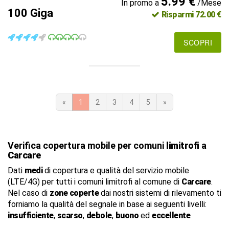
5.99 €
In promo a
/Mese
100 Giga
Risparmi 72.00 €
SCOPRI
«
1
2
3
4
5
»
Verifica copertura mobile per comuni
limitrofi
a
Carcare
Dati
medi
di copertura e qualità del servizio mobile
(LTE/4G) per tutti i comuni limitrofi al comune di
Carcare
.
Nel caso di
zone coperte
dai nostri sistemi di rilevamento ti
forniamo la qualità del segnale in base ai seguenti livelli:
insufficiente
,
scarso
,
debole
,
buono
ed
eccellente
.