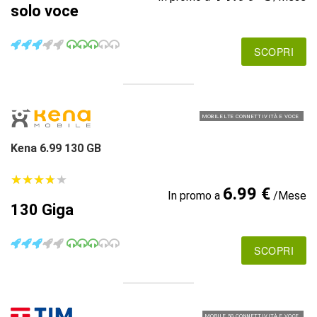
solo voce
SCOPRI
MOBILE LTE CONNETTIVITÀ E VOCE
Kena 6.99 130 GB
★
★
★
★
★
★
★
★
★
★
6.99 €
In promo a
/Mese
130 Giga
SCOPRI
MOBILE 5G CONNETTIVITÀ E VOCE