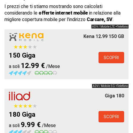
I prezzi che ti stiamo mostrando sono calcolati
considerando le
offerte internet mobile
in relazione alla
migliore copertura mobile per l'indirizzo
Carcare, SV
.
ADV / Mobile LTE +Telefono
Kena 12.99 150 GB
★
★
★
★
★
★
★
★
★
★
150 Giga
SCOPRI
12.99 €
a soli
/Mese
ADV / Mobile 5G +Telefono
Giga 180
★
★
★
★
★
★
★
★
★
★
180 Giga
SCOPRI
9.99 €
a soli
/Mese