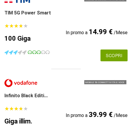
TIM 5G Power Smart
★
★
★
★
★
★
★
★
★
★
14.99 €
In promo a
/Mese
100 Giga
SCOPRI
MOBILE 5G CONNETTIVITÀ E VOCE
Infinito Black Editi...
★
★
★
★
★
★
★
★
★
★
39.99 €
In promo a
/Mese
Giga illim.