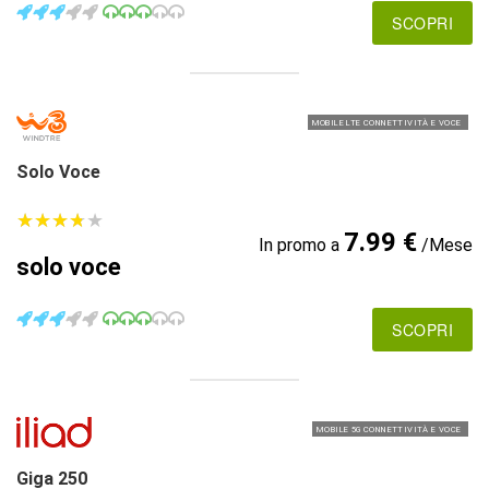
SCOPRI
MOBILE LTE CONNETTIVITÀ E VOCE
Solo Voce
★
★
★
★
★
★
★
★
★
★
7.99 €
In promo a
/Mese
solo voce
SCOPRI
MOBILE 5G CONNETTIVITÀ E VOCE
Giga 250