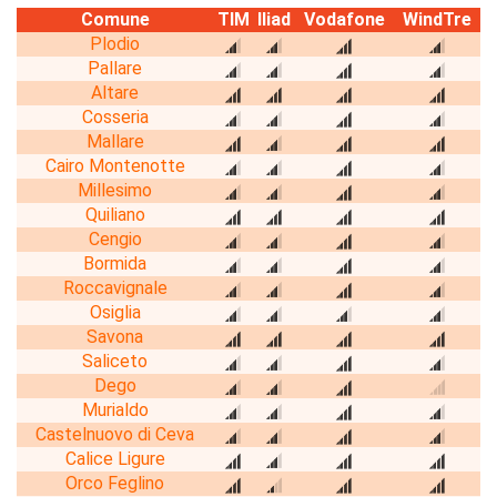
Comune
TIM
Iliad
Vodafone
WindTre
Plodio
Pallare
Altare
Cosseria
Mallare
Cairo Montenotte
Millesimo
Quiliano
Cengio
Bormida
Roccavignale
Osiglia
Savona
Saliceto
Dego
Murialdo
Castelnuovo di Ceva
Calice Ligure
Orco Feglino