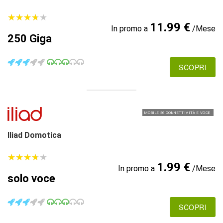
★
★
★
★
★
★
★
★
★
★
11.99 €
In promo a
/Mese
250 Giga
SCOPRI
MOBILE 5G CONNETTIVITÀ E VOCE
Iliad Domotica
★
★
★
★
★
★
★
★
★
★
1.99 €
In promo a
/Mese
solo voce
SCOPRI