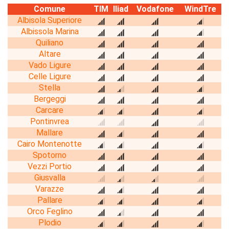
Comune
TIM
Iliad
Vodafone
WindTre
Albisola Superiore
Albissola Marina
Quiliano
Altare
Vado Ligure
Celle Ligure
Stella
Bergeggi
Carcare
Pontinvrea
Mallare
Cairo Montenotte
Spotorno
Vezzi Portio
Giusvalla
Varazze
Pallare
Orco Feglino
Plodio