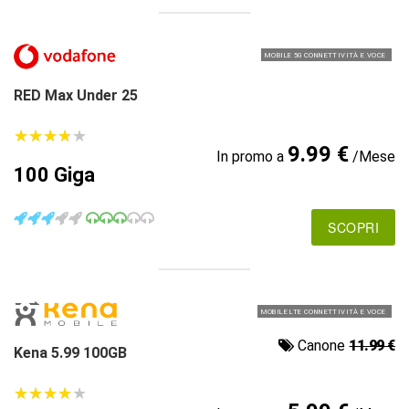
MOBILE 5G CONNETTIVITÀ E VOCE
RED Max Under 25
★
★
★
★
★
★
★
★
★
★
9.99 €
In promo a
/Mese
100 Giga
SCOPRI
MOBILE LTE CONNETTIVITÀ E VOCE
Canone
11.99 €
Kena 5.99 100GB
★
★
★
★
★
★
★
★
★
★