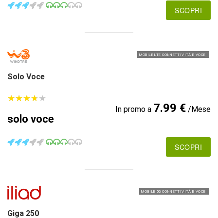
SCOPRI
MOBILE LTE CONNETTIVITÀ E VOCE
Solo Voce
★
★
★
★
★
★
★
★
★
★
7.99 €
In promo a
/Mese
solo voce
SCOPRI
MOBILE 5G CONNETTIVITÀ E VOCE
Giga 250