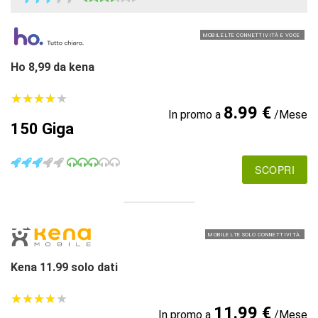
MOBILE LTE CONNETTIVITÀ E VOCE
Ho 8,99 da kena
★
★
★
★
★
★
★
★
★
★
8.99 €
In promo a
/Mese
150 Giga
SCOPRI
MOBILE LTE SOLO CONNETTIVITÀ
Kena 11.99 solo dati
★
★
★
★
★
★
★
★
★
★
11.99 €
In promo a
/Mese