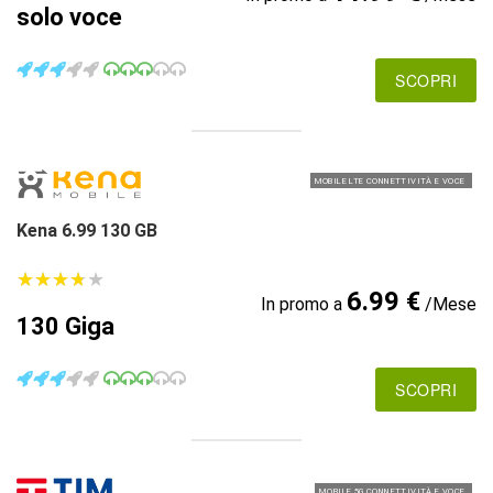
solo voce
SCOPRI
MOBILE LTE CONNETTIVITÀ E VOCE
Kena 6.99 130 GB
★
★
★
★
★
★
★
★
★
★
6.99 €
In promo a
/Mese
130 Giga
SCOPRI
MOBILE 5G CONNETTIVITÀ E VOCE