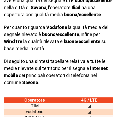
avere una qualità del segnale LTE
buona/eccellente
nella città di
Savona
, l'operatore
Iliad
ha una
copertura con qualità media
buona/eccellente
Per quanto riguarda
Vodafone
la qualità media del
segnale rilevato è
buono/eccellente
, infine per
WindTre
la qualità rilevata è
buona/eccellente
su
base media in città.
Di seguito una sintesi tabellare relativa a tutte le
medie rilevate sul territorio per il segnale
internet
mobile
dei principali operatori di telefonia nel
comune
Savona
.
Operatore
4G / LTE
TIM
vodafone