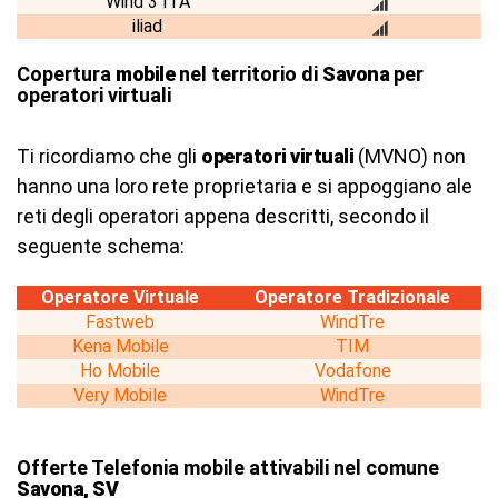
Wind 3 ITA
iliad
Copertura
mobile
nel territorio di
Savona
per
operatori virtuali
Ti ricordiamo che gli
operatori virtuali
(MVNO) non
hanno una loro rete proprietaria e si appoggiano ale
reti degli operatori appena descritti, secondo il
seguente schema:
Operatore Virtuale
Operatore Tradizionale
Fastweb
WindTre
Kena Mobile
TIM
Ho Mobile
Vodafone
Very Mobile
WindTre
Offerte Telefonia mobile attivabili nel comune
Savona, SV