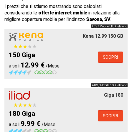
I prezzi che ti stiamo mostrando sono calcolati
considerando le
offerte internet mobile
in relazione alla
migliore copertura mobile per l'indirizzo
Savona, SV
.
ADV / Mobile LTE +Telefono
Kena 12.99 150 GB
★
★
★
★
★
★
★
★
★
★
150 Giga
SCOPRI
12.99 €
a soli
/Mese
ADV / Mobile 5G +Telefono
Giga 180
★
★
★
★
★
★
★
★
★
★
180 Giga
SCOPRI
9.99 €
a soli
/Mese