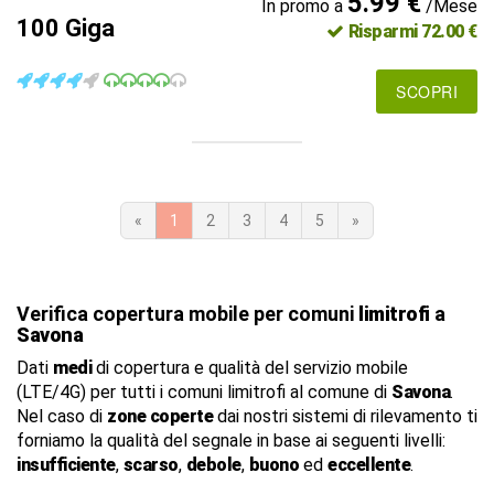
5.99 €
In promo a
/Mese
100 Giga
Risparmi 72.00 €
SCOPRI
«
1
2
3
4
5
»
Verifica copertura mobile per comuni
limitrofi
a
Savona
Dati
medi
di copertura e qualità del servizio mobile
(LTE/4G) per tutti i comuni limitrofi al comune di
Savona
.
Nel caso di
zone coperte
dai nostri sistemi di rilevamento ti
forniamo la qualità del segnale in base ai seguenti livelli:
insufficiente
,
scarso
,
debole
,
buono
ed
eccellente
.