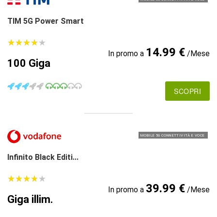
TIM 5G Power Smart
★
★
★
★
★
★
★
★
★
★
14.99 €
In promo a
/Mese
100 Giga
SCOPRI
MOBILE 5G CONNETTIVITÀ E VOCE
Infinito Black Editi...
★
★
★
★
★
★
★
★
★
★
39.99 €
In promo a
/Mese
Giga illim.