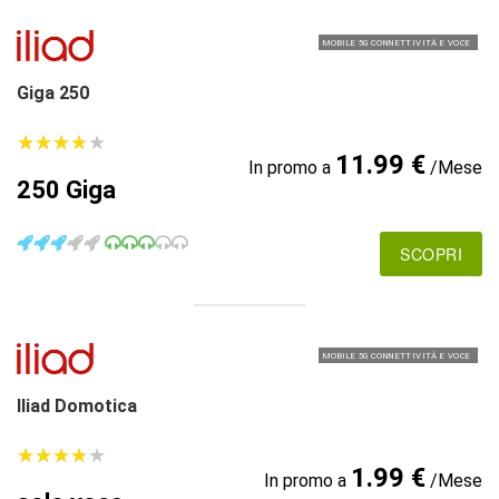
MOBILE 5G CONNETTIVITÀ E VOCE
Giga 250
★
★
★
★
★
★
★
★
★
★
11.99 €
In promo a
/Mese
250 Giga
SCOPRI
MOBILE 5G CONNETTIVITÀ E VOCE
Iliad Domotica
★
★
★
★
★
★
★
★
★
★
1.99 €
In promo a
/Mese