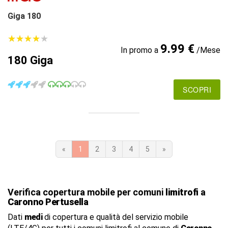
Giga 180
★
★
★
★
★
★
★
★
★
★
9.99 €
In promo a
/Mese
180 Giga
SCOPRI
«
1
2
3
4
5
»
Verifica copertura mobile per comuni
limitrofi
a
Caronno Pertusella
Dati
medi
di copertura e qualità del servizio mobile