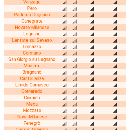
Vanzago
Pero
Paderno Dugnano
Canegrate
Novate Milanese
Legnano
Lentate sul Seveso
Lomazzo
Cormano
San Giorgio su Legnano
Marnate
Bregnano
Castellanza
Limido Comasco
Cornaredo
Cirimido
Meda
Mozzate
Nova Milanese
Fenegrò
Cusano Milanino