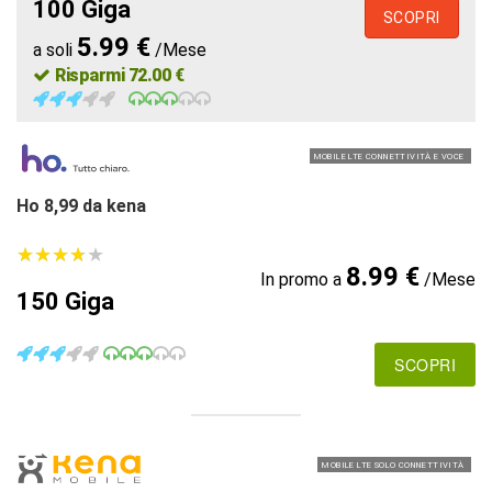
100 Giga
SCOPRI
5.99 €
a soli
/Mese
Risparmi 72.00 €
MOBILE LTE CONNETTIVITÀ E VOCE
Ho 8,99 da kena
★
★
★
★
★
★
★
★
★
★
8.99 €
In promo a
/Mese
150 Giga
SCOPRI
MOBILE LTE SOLO CONNETTIVITÀ