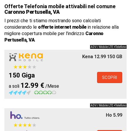
Offerte Telefonia mobile attivabili nel comune
Caronno Pertusella, VA
I prezzi che ti stiamo mostrando sono calcolati
considerando le
offerte internet mobile
in relazione alla
migliore copertura mobile per l'indirizzo
Caronno
Pertusella, VA
.
ADV / Mobile LTE +Telefono
Kena 12.99 150 GB
★
★
★
★
★
★
★
★
★
★
150 Giga
SCOPRI
12.99 €
a soli
/Mese
ADV / Mobile LTE +Telefono
Ho 5.99
★
★
★
★
★
★
★
★
★
★