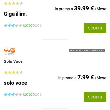
★
★
★
★
★
★
★
★
★
★
39.99 €
In promo a
/Mese
Giga illim.
SCOPRI
MOBILE LTE CONNETTIVITÀ E VOCE
Solo Voce
★
★
★
★
★
★
★
★
★
★
7.99 €
In promo a
/Mese
solo voce
SCOPRI