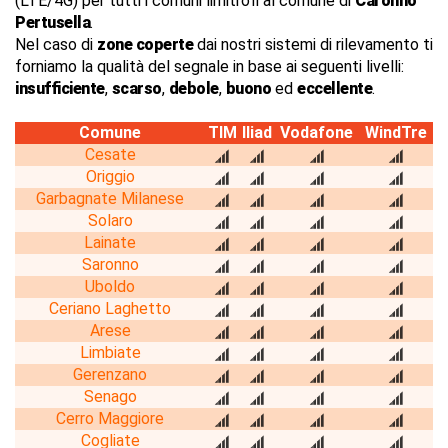
(LTE/4G) per tutti i comuni limitrofi al comune di
Caronno
Pertusella
.
Nel caso di
zone coperte
dai nostri sistemi di rilevamento ti
forniamo la qualità del segnale in base ai seguenti livelli:
insufficiente
,
scarso
,
debole
,
buono
ed
eccellente
.
Comune
TIM
Iliad
Vodafone
WindTre
Cesate
Origgio
Garbagnate Milanese
Solaro
Lainate
Saronno
Uboldo
Ceriano Laghetto
Arese
Limbiate
Gerenzano
Senago
Cerro Maggiore
Cogliate