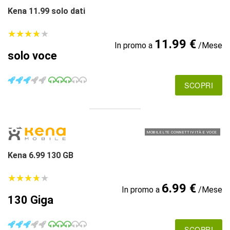
Kena 11.99 solo dati
★
★
★
★
★
★
★
★
★
★
11.99 €
In promo a
/Mese
solo voce
SCOPRI
MOBILE LTE CONNETTIVITÀ E VOCE
Kena 6.99 130 GB
★
★
★
★
★
★
★
★
★
★
6.99 €
In promo a
/Mese
130 Giga
SCOPRI