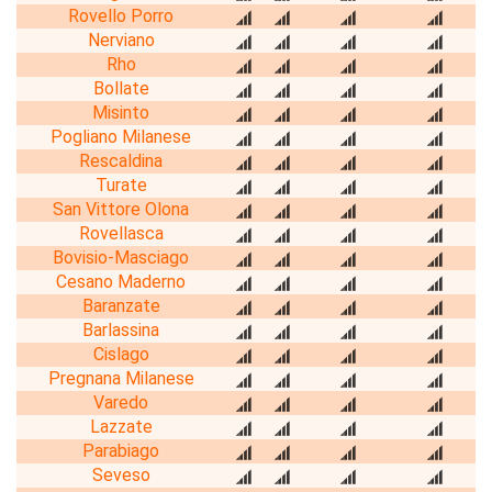
Rovello Porro
Nerviano
Rho
Bollate
Misinto
Pogliano Milanese
Rescaldina
Turate
San Vittore Olona
Rovellasca
Bovisio-Masciago
Cesano Maderno
Baranzate
Barlassina
Cislago
Pregnana Milanese
Varedo
Lazzate
Parabiago
Seveso