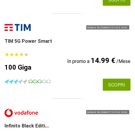
MOBILE 5G CONNETTIVITÀ E VOCE
TIM 5G Power Smart
★
★
★
★
★
★
★
★
★
★
14.99 €
In promo a
/Mese
100 Giga
SCOPRI
MOBILE 5G CONNETTIVITÀ E VOCE
Infinito Black Editi...