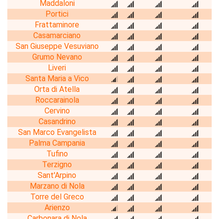
Maddaloni
Portici
Frattaminore
Casamarciano
San Giuseppe Vesuviano
Grumo Nevano
Liveri
Santa Maria a Vico
Orta di Atella
Roccarainola
Cervino
Casandrino
San Marco Evangelista
Palma Campania
Tufino
Terzigno
Sant'Arpino
Marzano di Nola
Torre del Greco
Arienzo
Carbonara di Nola