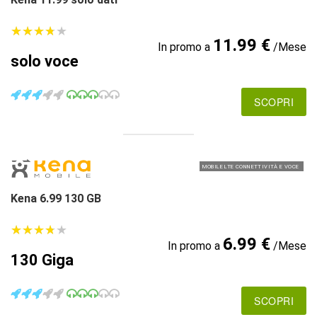
★
★
★
★
★
★
★
★
★
★
11.99 €
In promo a
/Mese
solo voce
SCOPRI
MOBILE LTE CONNETTIVITÀ E VOCE
Kena 6.99 130 GB
★
★
★
★
★
★
★
★
★
★
6.99 €
In promo a
/Mese
130 Giga
SCOPRI