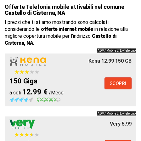
Offerte Telefonia mobile attivabili nel comune
Castello di Cisterna, NA
I prezzi che ti stiamo mostrando sono calcolati
considerando le
offerte internet mobile
in relazione alla
migliore copertura mobile per l'indirizzo
Castello di
Cisterna, NA
.
ADV / Mobile LTE +Telefono
Kena 12.99 150 GB
★
★
★
★
★
★
★
★
★
★
150 Giga
SCOPRI
12.99 €
a soli
/Mese
ADV / Mobile LTE +Telefono
Very 5.99
★
★
★
★
★
★
★
★
★
★