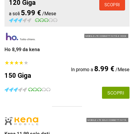
120 Giga
SCOPRI
5.99 €
a soli
/Mese
MOBILE LTE CONNETTIVITÀ E VOCE
Ho 8,99 da kena
★
★
★
★
★
★
★
★
★
★
8.99 €
In promo a
/Mese
150 Giga
SCOPRI
MOBILE LTE SOLO CONNETTIVITÀ
Kena 11.99 solo dati