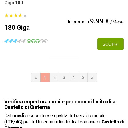
Giga 180
★
★
★
★
★
★
★
★
★
★
9.99 €
In promo a
/Mese
180 Giga
SCOPRI
«
1
2
3
4
5
»
Verifica copertura mobile per comuni
limitrofi
a
Castello di Cisterna
Dati
medi
di copertura e qualità del servizio mobile
(LTE/4G) per tutti i comuni limitrofi al comune di
Castello di