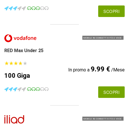
SCOPRI
MOBILE 5G CONNETTIVITÀ E VOCE
RED Max Under 25
★
★
★
★
★
★
★
★
★
★
9.99 €
In promo a
/Mese
100 Giga
SCOPRI
MOBILE 5G CONNETTIVITÀ E VOCE