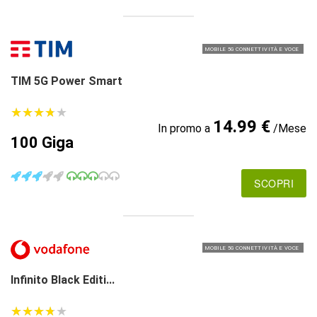
MOBILE 5G CONNETTIVITÀ E VOCE
TIM 5G Power Smart
★
★
★
★
★
★
★
★
★
★
14.99 €
In promo a
/Mese
100 Giga
SCOPRI
MOBILE 5G CONNETTIVITÀ E VOCE
Infinito Black Editi...
★
★
★
★
★
★
★
★
★
★