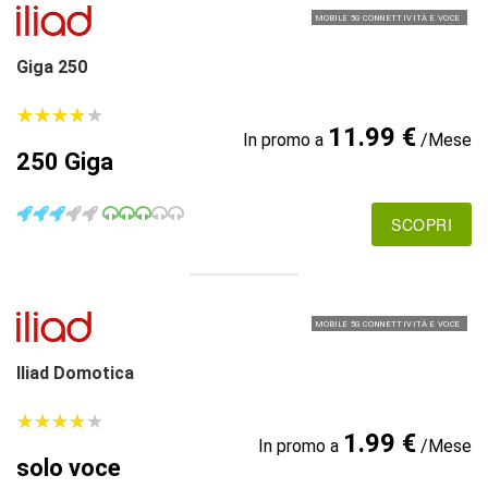
MOBILE 5G CONNETTIVITÀ E VOCE
Giga 250
★
★
★
★
★
★
★
★
★
★
11.99 €
In promo a
/Mese
250 Giga
SCOPRI
MOBILE 5G CONNETTIVITÀ E VOCE
Iliad Domotica
★
★
★
★
★
★
★
★
★
★
1.99 €
In promo a
/Mese
solo voce