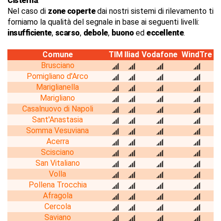
Cisterna
.
Nel caso di
zone coperte
dai nostri sistemi di rilevamento ti
forniamo la qualità del segnale in base ai seguenti livelli:
insufficiente
,
scarso
,
debole
,
buono
ed
eccellente
.
Comune
TIM
Iliad
Vodafone
WindTre
Brusciano
Pomigliano d'Arco
Mariglianella
Marigliano
Casalnuovo di Napoli
Sant'Anastasia
Somma Vesuviana
Acerra
Scisciano
San Vitaliano
Volla
Pollena Trocchia
Afragola
Cercola
Saviano