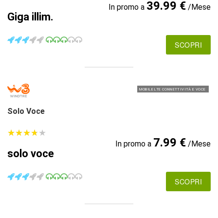
39.99 €
In promo a
/Mese
Giga illim.
SCOPRI
MOBILE LTE CONNETTIVITÀ E VOCE
Solo Voce
★
★
★
★
★
★
★
★
★
★
7.99 €
In promo a
/Mese
solo voce
SCOPRI