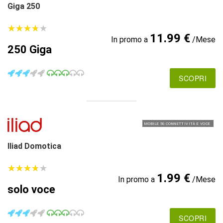
Giga 250
★
★
★
★
★
★
★
★
★
★
11.99 €
In promo a
/Mese
250 Giga
SCOPRI
MOBILE 5G CONNETTIVITÀ E VOCE
Iliad Domotica
★
★
★
★
★
★
★
★
★
★
1.99 €
In promo a
/Mese
solo voce
SCOPRI