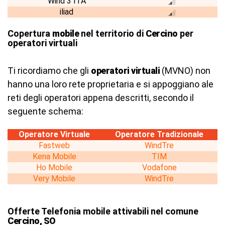
Wind 3 ITA
iliad
Copertura
mobile
nel territorio di
Cercino
per
operatori virtuali
Ti ricordiamo che gli
operatori virtuali
(MVNO) non
hanno una loro rete proprietaria e si appoggiano ale
reti degli operatori appena descritti, secondo il
seguente schema:
Operatore Virtuale
Operatore Tradizionale
Fastweb
WindTre
Kena Mobile
TIM
Ho Mobile
Vodafone
Very Mobile
WindTre
Offerte Telefonia mobile attivabili nel comune
Cercino, SO