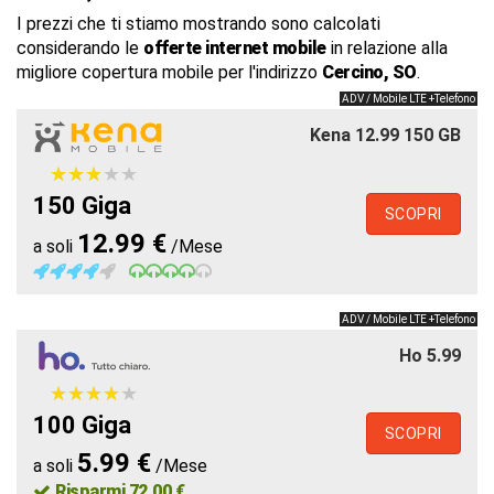
I prezzi che ti stiamo mostrando sono calcolati
considerando le
offerte internet mobile
in relazione alla
migliore copertura mobile per l'indirizzo
Cercino, SO
.
ADV / Mobile LTE +Telefono
Kena 12.99 150 GB
★
★
★
★
★
★
★
★
★
★
150 Giga
SCOPRI
12.99 €
a soli
/Mese
ADV / Mobile LTE +Telefono
Ho 5.99
★
★
★
★
★
★
★
★
★
★
100 Giga
SCOPRI
5.99 €
a soli
/Mese
Risparmi 72.00 €