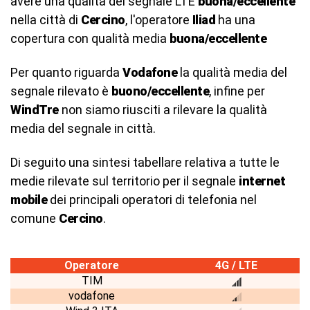
avere una qualità del segnale LTE
buona/eccellente
nella città di
Cercino
, l'operatore
Iliad
ha una
copertura con qualità media
buona/eccellente
Per quanto riguarda
Vodafone
la qualità media del
segnale rilevato è
buono/eccellente
, infine per
WindTre
non siamo riusciti a rilevare la qualità
media del segnale in città.
Di seguito una sintesi tabellare relativa a tutte le
medie rilevate sul territorio per il segnale
internet
mobile
dei principali operatori di telefonia nel
comune
Cercino
.
Operatore
4G / LTE
TIM
vodafone