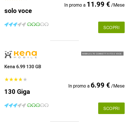
11.99 €
In promo a
/Mese
solo voce
SCOPRI
MOBILE LTE CONNETTIVITÀ E VOCE
Kena 6.99 130 GB
★
★
★
★
★
★
★
★
★
★
6.99 €
In promo a
/Mese
130 Giga
SCOPRI