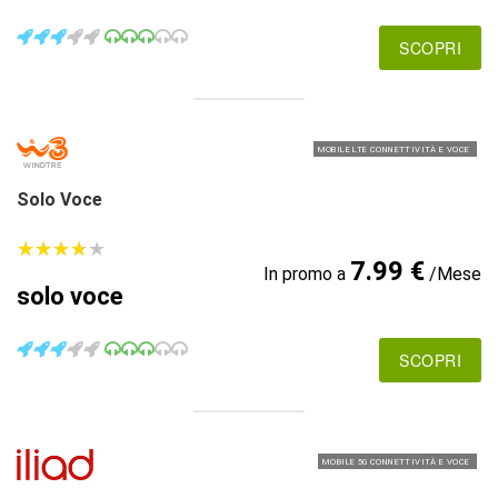
SCOPRI
MOBILE LTE CONNETTIVITÀ E VOCE
Solo Voce
★
★
★
★
★
★
★
★
★
★
7.99 €
In promo a
/Mese
solo voce
SCOPRI
MOBILE 5G CONNETTIVITÀ E VOCE