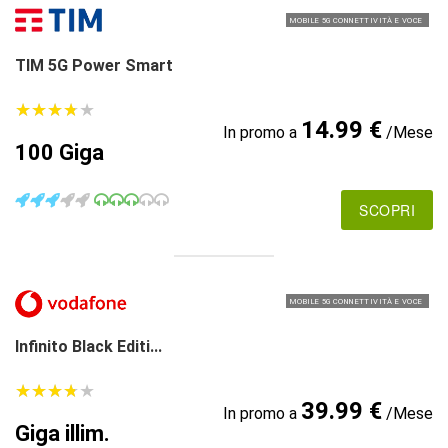
MOBILE 5G CONNETTIVITÀ E VOCE
TIM 5G Power Smart
★
★
★
★
★
★
★
★
★
★
14.99 €
In promo a
/Mese
100 Giga
SCOPRI
MOBILE 5G CONNETTIVITÀ E VOCE
Infinito Black Editi...
★
★
★
★
★
★
★
★
★
★
39.99 €
In promo a
/Mese
Giga illim.