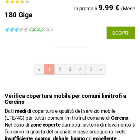
★
★
★
★
★
★
★
★
★
★
9.99 €
In promo a
/Mese
180 Giga
SCOPRI
«
1
2
3
4
5
»
Verifica copertura mobile per comuni
limitrofi
a
Cercino
Dati
medi
di copertura e qualità del servizio mobile
(LTE/4G) per tutti i comuni limitrofi al comune di
Cercino
.
Nel caso di
zone coperte
dai nostri sistemi di rilevamento ti
forniamo la qualità del segnale in base ai seguenti livelli:
insufficiente
,
scarso
,
debole
,
buono
ed
eccellente
.