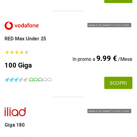
MOBILE 5G CONNETTIVITÀ E VOCE
RED Max Under 25
★
★
★
★
★
★
★
★
★
★
9.99 €
In promo a
/Mese
100 Giga
SCOPRI
MOBILE 5G CONNETTIVITÀ E VOCE
Giga 180