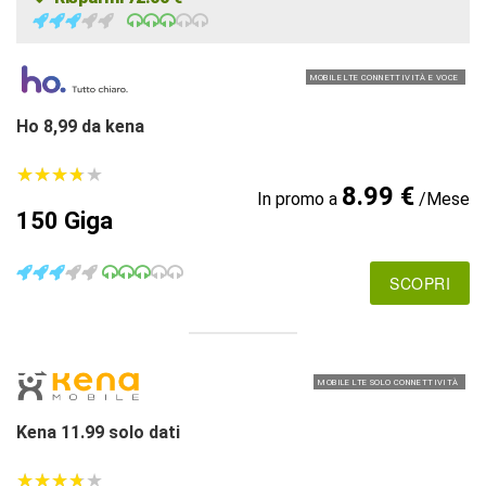
MOBILE LTE CONNETTIVITÀ E VOCE
Ho 8,99 da kena
★
★
★
★
★
★
★
★
★
★
8.99 €
In promo a
/Mese
150 Giga
SCOPRI
MOBILE LTE SOLO CONNETTIVITÀ
Kena 11.99 solo dati
★
★
★
★
★
★
★
★
★
★