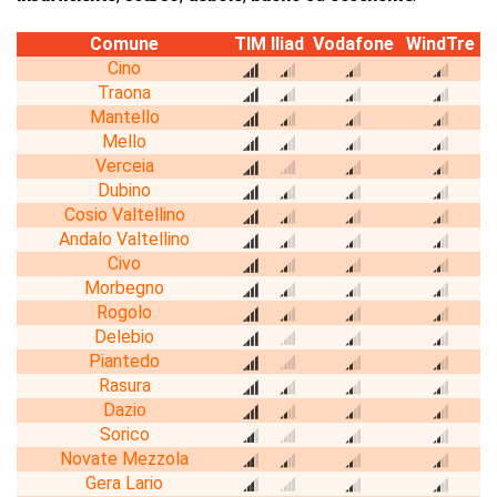
Comune
TIM
Iliad
Vodafone
WindTre
Cino
Traona
Mantello
Mello
Verceia
Dubino
Cosio Valtellino
Andalo Valtellino
Civo
Morbegno
Rogolo
Delebio
Piantedo
Rasura
Dazio
Sorico
Novate Mezzola
Gera Lario