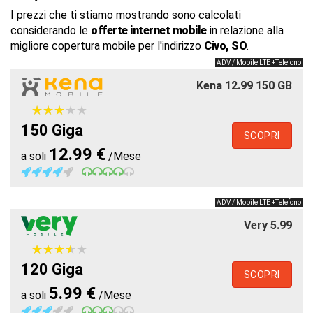
I prezzi che ti stiamo mostrando sono calcolati
considerando le
offerte internet mobile
in relazione alla
migliore copertura mobile per l'indirizzo
Civo, SO
.
ADV / Mobile LTE +Telefono
Kena 12.99 150 GB
★
★
★
★
★
★
★
★
★
★
150 Giga
SCOPRI
12.99 €
a soli
/Mese
ADV / Mobile LTE +Telefono
Very 5.99
★
★
★
★
★
★
★
★
★
★
120 Giga
SCOPRI
5.99 €
a soli
/Mese