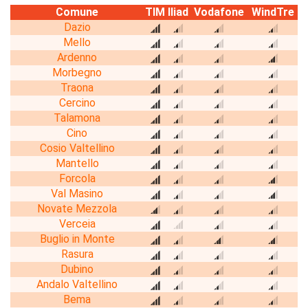
Comune
TIM
Iliad
Vodafone
WindTre
Dazio
Mello
Ardenno
Morbegno
Traona
Cercino
Talamona
Cino
Cosio Valtellino
Mantello
Forcola
Val Masino
Novate Mezzola
Verceia
Buglio in Monte
Rasura
Dubino
Andalo Valtellino
Bema