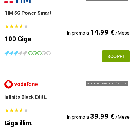
TIM 5G Power Smart
★
★
★
★
★
★
★
★
★
★
14.99 €
In promo a
/Mese
100 Giga
SCOPRI
MOBILE 5G CONNETTIVITÀ E VOCE
Infinito Black Editi...
★
★
★
★
★
★
★
★
★
★
39.99 €
In promo a
/Mese
Giga illim.