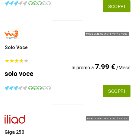
SCOPRI
MOBILE LTE CONNETTIVITÀ E VOCE
Solo Voce
★
★
★
★
★
★
★
★
★
★
7.99 €
In promo a
/Mese
solo voce
SCOPRI
MOBILE 5G CONNETTIVITÀ E VOCE
Giga 250