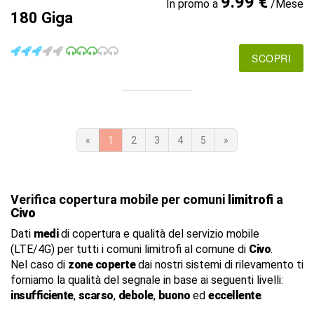
9.99 €
In promo a
/Mese
180 Giga
SCOPRI
«
1
2
3
4
5
»
Verifica copertura mobile per comuni
limitrofi
a
Civo
Dati
medi
di copertura e qualità del servizio mobile
(LTE/4G) per tutti i comuni limitrofi al comune di
Civo
.
Nel caso di
zone coperte
dai nostri sistemi di rilevamento ti
forniamo la qualità del segnale in base ai seguenti livelli:
insufficiente
,
scarso
,
debole
,
buono
ed
eccellente
.