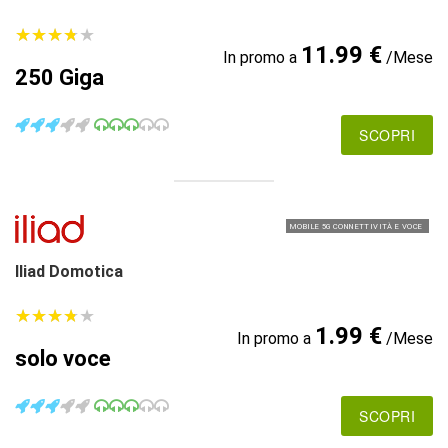
★
★
★
★
★
★
★
★
★
★
11.99 €
In promo a
/Mese
250 Giga
SCOPRI
MOBILE 5G CONNETTIVITÀ E VOCE
Iliad Domotica
★
★
★
★
★
★
★
★
★
★
1.99 €
In promo a
/Mese
solo voce
SCOPRI