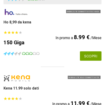
MOBILE LTE CONNETTIVITÀ E VOCE
Ho 8,99 da kena
★
★
★
★
★
★
★
★
★
★
8.99 €
In promo a
/Mese
150 Giga
SCOPRI
MOBILE LTE SOLO CONNETTIVITÀ
Kena 11.99 solo dati
★
★
★
★
★
★
★
★
★
★
11.99 €
In promo a
/Mese