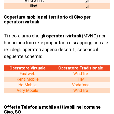
Wind 3 ITA
iliad
Copertura
mobile
nel territorio di
Civo
per
operatori virtuali
Ti ricordiamo che gli
operatori virtuali
(MVNO) non
hanno una loro rete proprietaria e si appoggiano ale
reti degli operatori appena descritti, secondo il
seguente schema:
Operatore Virtuale
Operatore Tradizionale
Fastweb
WindTre
Kena Mobile
TIM
Ho Mobile
Vodafone
Very Mobile
WindTre
Offerte Telefonia mobile attivabili nel comune
Civo, SO