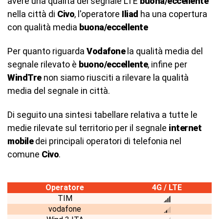
avere una qualità del segnale LTE
buona/eccellente
nella città di
Civo
, l'operatore
Iliad
ha una copertura
con qualità media
buona/eccellente
Per quanto riguarda
Vodafone
la qualità media del
segnale rilevato è
buono/eccellente
, infine per
WindTre
non siamo riusciti a rilevare la qualità
media del segnale in città.
Di seguito una sintesi tabellare relativa a tutte le
medie rilevate sul territorio per il segnale
internet
mobile
dei principali operatori di telefonia nel
comune
Civo
.
Operatore
4G / LTE
TIM
vodafone