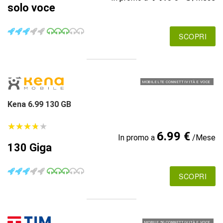
solo voce
SCOPRI
MOBILE LTE CONNETTIVITÀ E VOCE
Kena 6.99 130 GB
★
★
★
★
★
★
★
★
★
★
6.99 €
In promo a
/Mese
130 Giga
SCOPRI
MOBILE 5G CONNETTIVITÀ E VOCE