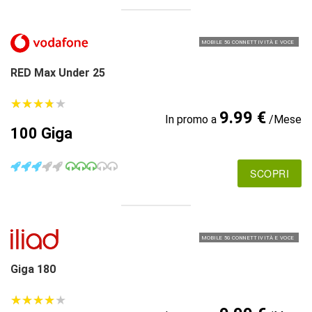
MOBILE 5G CONNETTIVITÀ E VOCE
RED Max Under 25
★
★
★
★
★
★
★
★
★
★
9.99 €
In promo a
/Mese
100 Giga
SCOPRI
MOBILE 5G CONNETTIVITÀ E VOCE
Giga 180
★
★
★
★
★
★
★
★
★
★