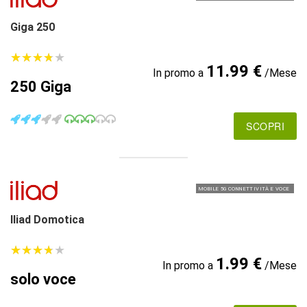
Giga 250
★
★
★
★
★
★
★
★
★
★
11.99 €
In promo a
/Mese
250 Giga
SCOPRI
MOBILE 5G CONNETTIVITÀ E VOCE
Iliad Domotica
★
★
★
★
★
★
★
★
★
★
1.99 €
In promo a
/Mese
solo voce