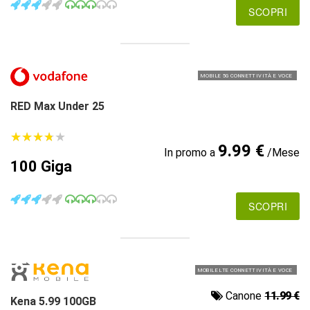
SCOPRI
MOBILE 5G CONNETTIVITÀ E VOCE
RED Max Under 25
★
★
★
★
★
★
★
★
★
★
9.99 €
In promo a
/Mese
100 Giga
SCOPRI
MOBILE LTE CONNETTIVITÀ E VOCE
Canone
11.99 €
Kena 5.99 100GB