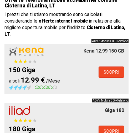
Cisterna di Latina, LT
I prezzi che ti stiamo mostrando sono calcolati
considerando le
offerte internet mobile
in relazione alla
migliore copertura mobile per l'indirizzo
Cisterna di Latina,
LT
.
ADV / Mobile LTE +Telefono
Kena 12.99 150 GB
★
★
★
★
★
★
★
★
★
★
150 Giga
SCOPRI
12.99 €
a soli
/Mese
ADV / Mobile 5G +Telefono
Giga 180
★
★
★
★
★
★
★
★
★
★
180 Giga
SCOPRI