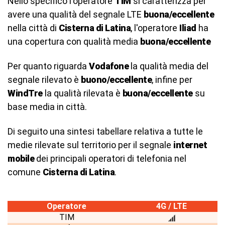
Nello specifico l'operatore
TIM
si caratterizza per
avere una qualità del segnale LTE
buona/eccellente
nella città di
Cisterna di Latina
, l'operatore
Iliad
ha
una copertura con qualità media
buona/eccellente
Per quanto riguarda
Vodafone
la qualità media del
segnale rilevato è
buono/eccellente
, infine per
WindTre
la qualità rilevata è
buona/eccellente
su
base media in città.
Di seguito una sintesi tabellare relativa a tutte le
medie rilevate sul territorio per il segnale
internet
mobile
dei principali operatori di telefonia nel
comune
Cisterna di Latina
.
Operatore
4G / LTE
TIM