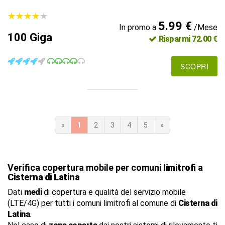
★
★
★
★
★
★
★
★
★
★
5.99 €
In promo a
/Mese
100 Giga
Risparmi 72.00 €
SCOPRI
«
1
2
3
4
5
»
Verifica copertura mobile per comuni
limitrofi
a
Cisterna di Latina
Dati
medi
di copertura e qualità del servizio mobile
(LTE/4G) per tutti i comuni limitrofi al comune di
Cisterna di
Latina
.