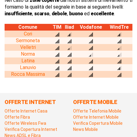
Nel caso di
zone coperte
dai nostri sistemi di rilevamento ti
forniamo la qualità del segnale in base ai seguenti livelli:
insufficiente
,
scarso
,
debole
,
buono
ed
eccellente
.
Comune
TIM
Iliad
Vodafone
WindTre
Cori
Sermoneta
Velletri
Norma
Latina
Lanuvio
Rocca Massima
OFFERTE INTERNET
OFFERTE MOBILE
Offerte Internet Casa
Offerte Telefonia Mobile
Offerte Fibra
Offerte Internet Mobile
Offerte Wireless Fwa
Verifica Copertura Mobile
Verifica Copertura Internet
News Mobile
News ADSL e Fibra