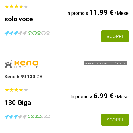
★
★
★
★
★
★
★
★
★
★
11.99 €
In promo a
/Mese
solo voce
SCOPRI
MOBILE LTE CONNETTIVITÀ E VOCE
Kena 6.99 130 GB
★
★
★
★
★
★
★
★
★
★
6.99 €
In promo a
/Mese
130 Giga
SCOPRI