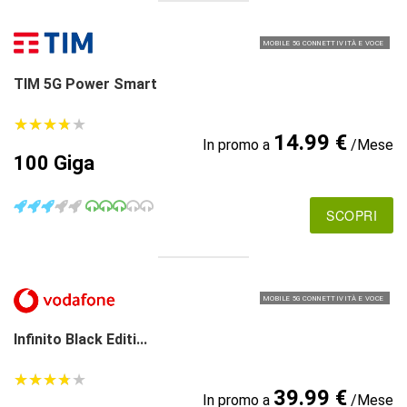
MOBILE 5G CONNETTIVITÀ E VOCE
TIM 5G Power Smart
★
★
★
★
★
★
★
★
★
★
14.99 €
In promo a
/Mese
100 Giga
SCOPRI
MOBILE 5G CONNETTIVITÀ E VOCE
Infinito Black Editi...
★
★
★
★
★
★
★
★
★
★
39.99 €
In promo a
/Mese