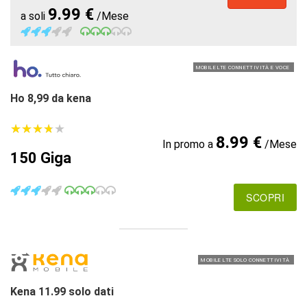
9.99 €
a soli
/Mese
MOBILE LTE CONNETTIVITÀ E VOCE
Ho 8,99 da kena
★
★
★
★
★
★
★
★
★
★
8.99 €
In promo a
/Mese
150 Giga
SCOPRI
MOBILE LTE SOLO CONNETTIVITÀ
Kena 11.99 solo dati