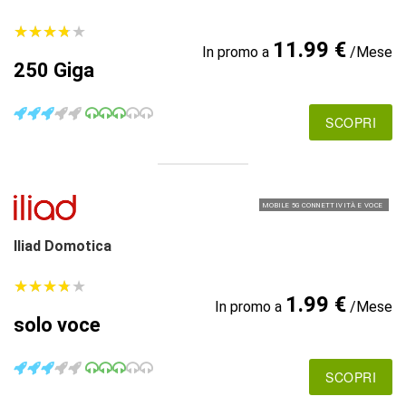
★
★
★
★
★
★
★
★
★
★
11.99 €
In promo a
/Mese
250 Giga
SCOPRI
MOBILE 5G CONNETTIVITÀ E VOCE
Iliad Domotica
★
★
★
★
★
★
★
★
★
★
1.99 €
In promo a
/Mese
solo voce
SCOPRI