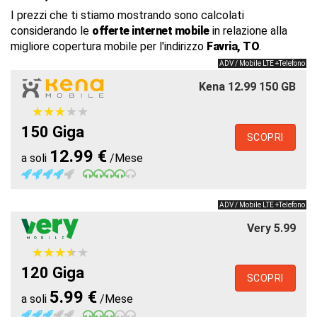
I prezzi che ti stiamo mostrando sono calcolati
considerando le
offerte internet mobile
in relazione alla
migliore copertura mobile per l'indirizzo
Favria, TO
.
ADV / Mobile LTE +Telefono
Kena 12.99 150 GB
★
★
★
★
★
★
★
★
★
★
150 Giga
SCOPRI
12.99 €
a soli
/Mese
ADV / Mobile LTE +Telefono
Very 5.99
★
★
★
★
★
★
★
★
★
★
120 Giga
SCOPRI
5.99 €
a soli
/Mese