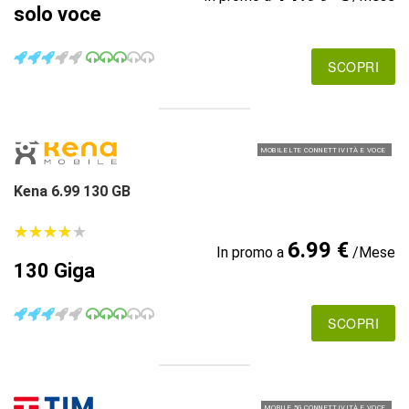
solo voce
SCOPRI
MOBILE LTE CONNETTIVITÀ E VOCE
Kena 6.99 130 GB
★
★
★
★
★
★
★
★
★
★
6.99 €
In promo a
/Mese
130 Giga
SCOPRI
MOBILE 5G CONNETTIVITÀ E VOCE