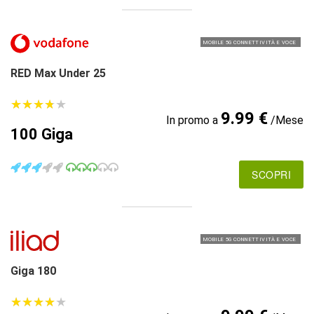
MOBILE 5G CONNETTIVITÀ E VOCE
RED Max Under 25
★
★
★
★
★
★
★
★
★
★
9.99 €
In promo a
/Mese
100 Giga
SCOPRI
MOBILE 5G CONNETTIVITÀ E VOCE
Giga 180
★
★
★
★
★
★
★
★
★
★