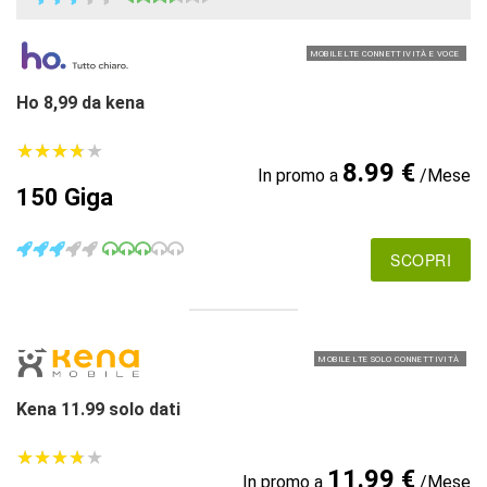
MOBILE LTE CONNETTIVITÀ E VOCE
Ho 8,99 da kena
★
★
★
★
★
★
★
★
★
★
8.99 €
In promo a
/Mese
150 Giga
SCOPRI
MOBILE LTE SOLO CONNETTIVITÀ
Kena 11.99 solo dati
★
★
★
★
★
★
★
★
★
★
11.99 €
In promo a
/Mese