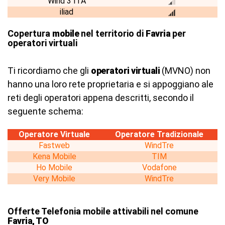
Wind 3 ITA
iliad
Copertura
mobile
nel territorio di
Favria
per
operatori virtuali
Ti ricordiamo che gli
operatori virtuali
(MVNO) non
hanno una loro rete proprietaria e si appoggiano ale
reti degli operatori appena descritti, secondo il
seguente schema:
Operatore Virtuale
Operatore Tradizionale
Fastweb
WindTre
Kena Mobile
TIM
Ho Mobile
Vodafone
Very Mobile
WindTre
Offerte Telefonia mobile attivabili nel comune
Favria, TO