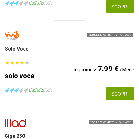
SCOPRI
MOBILE LTE CONNETTIVITÀ E VOCE
Solo Voce
★
★
★
★
★
★
★
★
★
★
7.99 €
In promo a
/Mese
solo voce
SCOPRI
MOBILE 5G CONNETTIVITÀ E VOCE
Giga 250