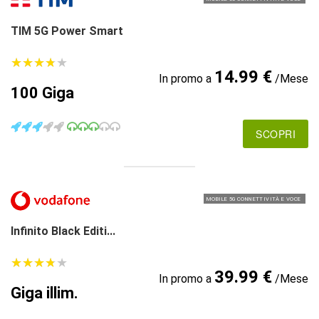
TIM 5G Power Smart
★
★
★
★
★
★
★
★
★
★
14.99 €
In promo a
/Mese
100 Giga
SCOPRI
MOBILE 5G CONNETTIVITÀ E VOCE
Infinito Black Editi...
★
★
★
★
★
★
★
★
★
★
39.99 €
In promo a
/Mese
Giga illim.