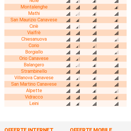
Nole
Montalenghe
Mathi
San Maurizio Canavese
Ciriè
Vialfrè
Chiesanuova
Corio
Borgiallo
Orio Canavese
Balangero
Strambinello
Villanova Canavese
San Martino Canavese
Alpette
Vidracco
Leini
OFFERTE INTERNET
OFFERTE MOBILE