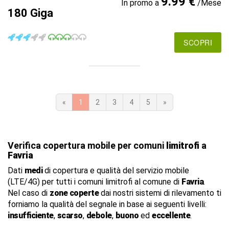
9.99 €
In promo a
/Mese
180 Giga
SCOPRI
«
1
2
3
4
5
»
Verifica copertura mobile per comuni
limitrofi
a
Favria
Dati
medi
di copertura e qualità del servizio mobile
(LTE/4G) per tutti i comuni limitrofi al comune di
Favria
.
Nel caso di
zone coperte
dai nostri sistemi di rilevamento ti
forniamo la qualità del segnale in base ai seguenti livelli:
insufficiente
,
scarso
,
debole
,
buono
ed
eccellente
.