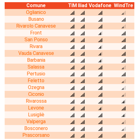
Comune
TIM
Iliad
Vodafone
WindTre
Oglianico
Busano
Rivarolo Canavese
Front
San Ponso
Rivara
Vauda Canavese
Barbania
Salassa
Pertusio
Feletto
Ozegna
Ciconio
Rivarossa
Levone
Lusigliè
Valperga
Bosconero
Prascorsano