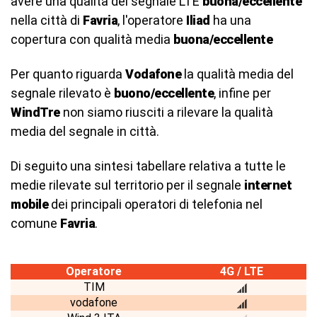
avere una qualità del segnale LTE
buona/eccellente
nella città di
Favria
, l'operatore
Iliad
ha una
copertura con qualità media
buona/eccellente
Per quanto riguarda
Vodafone
la qualità media del
segnale rilevato è
buono/eccellente
, infine per
WindTre
non siamo riusciti a rilevare la qualità
media del segnale in città.
Di seguito una sintesi tabellare relativa a tutte le
medie rilevate sul territorio per il segnale
internet
mobile
dei principali operatori di telefonia nel
comune
Favria
.
Operatore
4G / LTE
TIM
vodafone