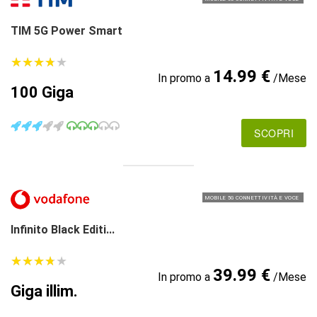
TIM 5G Power Smart
★
★
★
★
★
★
★
★
★
★
14.99 €
In promo a
/Mese
100 Giga
SCOPRI
MOBILE 5G CONNETTIVITÀ E VOCE
Infinito Black Editi...
★
★
★
★
★
★
★
★
★
★
39.99 €
In promo a
/Mese
Giga illim.