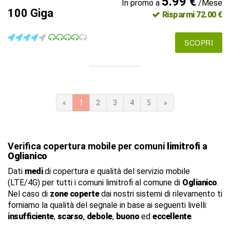
5.99 €
In promo a
/Mese
100 Giga
Risparmi 72.00 €
SCOPRI
«
1
2
3
4
5
»
Verifica copertura mobile per comuni
limitrofi
a
Oglianico
Dati
medi
di copertura e qualità del servizio mobile
(LTE/4G) per tutti i comuni limitrofi al comune di
Oglianico
.
Nel caso di
zone coperte
dai nostri sistemi di rilevamento ti
forniamo la qualità del segnale in base ai seguenti livelli:
insufficiente
,
scarso
,
debole
,
buono
ed
eccellente
.