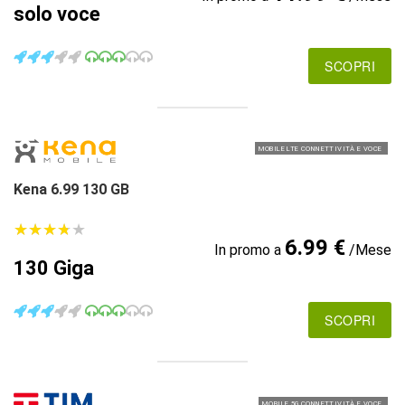
solo voce
SCOPRI
MOBILE LTE CONNETTIVITÀ E VOCE
Kena 6.99 130 GB
★
★
★
★
★
★
★
★
★
★
6.99 €
In promo a
/Mese
130 Giga
SCOPRI
MOBILE 5G CONNETTIVITÀ E VOCE