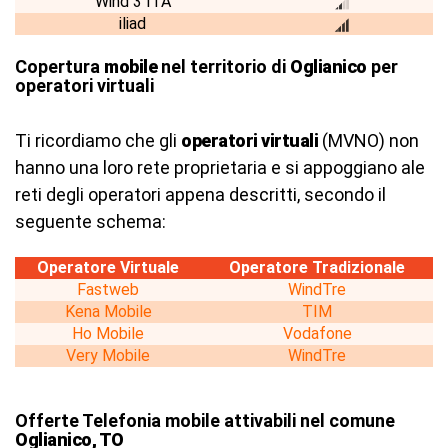
Wind 3 ITA
iliad
Copertura
mobile
nel territorio di
Oglianico
per
operatori virtuali
Ti ricordiamo che gli
operatori virtuali
(MVNO) non
hanno una loro rete proprietaria e si appoggiano ale
reti degli operatori appena descritti, secondo il
seguente schema:
Operatore Virtuale
Operatore Tradizionale
Fastweb
WindTre
Kena Mobile
TIM
Ho Mobile
Vodafone
Very Mobile
WindTre
Offerte Telefonia mobile attivabili nel comune
Oglianico, TO