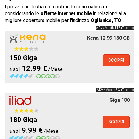
I prezzi che ti stiamo mostrando sono calcolati
considerando le
offerte internet mobile
in relazione alla
migliore copertura mobile per l'indirizzo
Oglianico, TO
.
ADV / Mobile LTE +Telefono
Kena 12.99 150 GB
★
★
★
★
★
★
★
★
★
★
150 Giga
SCOPRI
12.99 €
a soli
/Mese
ADV / Mobile 5G +Telefono
Giga 180
★
★
★
★
★
★
★
★
★
★
180 Giga
SCOPRI
9.99 €
a soli
/Mese