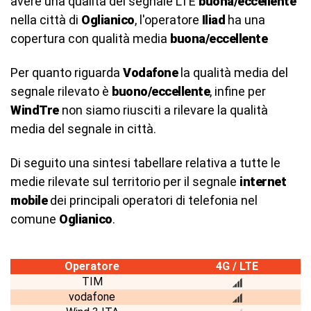
avere una qualità del segnale LTE
buona/eccellente
nella città di
Oglianico
, l'operatore
Iliad
ha una
copertura con qualità media
buona/eccellente
Per quanto riguarda
Vodafone
la qualità media del
segnale rilevato è
buono/eccellente
, infine per
WindTre
non siamo riusciti a rilevare la qualità
media del segnale in città.
Di seguito una sintesi tabellare relativa a tutte le
medie rilevate sul territorio per il segnale
internet
mobile
dei principali operatori di telefonia nel
comune
Oglianico
.
Operatore
4G / LTE
TIM
vodafone