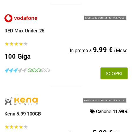
MOBILE 5G CONNETTIVITÀ E VOCE
RED Max Under 25
★
★
★
★
★
★
★
★
★
★
9.99 €
In promo a
/Mese
100 Giga
SCOPRI
MOBILE LTE CONNETTIVITÀ E VOCE
Canone
11.99 €
Kena 5.99 100GB
★
★
★
★
★
★
★
★
★
★