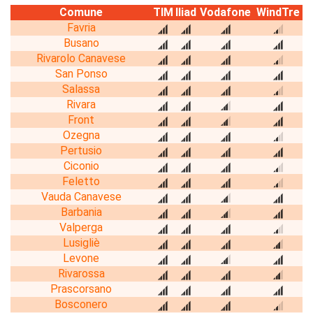
Comune
TIM
Iliad
Vodafone
WindTre
Favria
Busano
Rivarolo Canavese
San Ponso
Salassa
Rivara
Front
Ozegna
Pertusio
Ciconio
Feletto
Vauda Canavese
Barbania
Valperga
Lusigliè
Levone
Rivarossa
Prascorsano
Bosconero