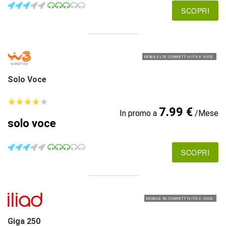
SCOPRI
MOBILE LTE CONNETTIVITÀ E VOCE
Solo Voce
★
★
★
★
★
★
★
★
★
★
7.99 €
In promo a
/Mese
solo voce
SCOPRI
MOBILE 5G CONNETTIVITÀ E VOCE
Giga 250