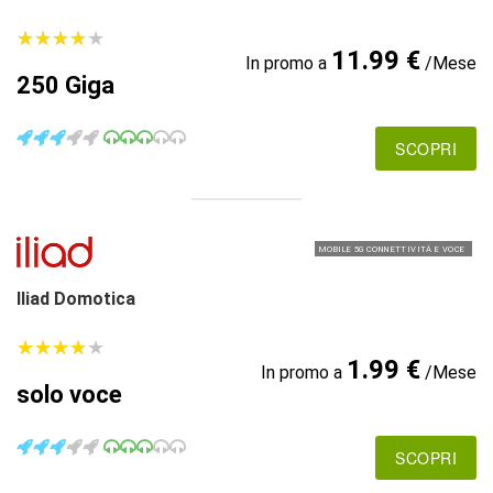
★
★
★
★
★
★
★
★
★
★
11.99 €
In promo a
/Mese
250 Giga
SCOPRI
MOBILE 5G CONNETTIVITÀ E VOCE
Iliad Domotica
★
★
★
★
★
★
★
★
★
★
1.99 €
In promo a
/Mese
solo voce
SCOPRI