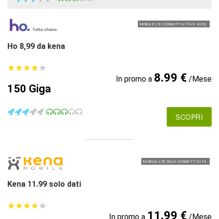
MOBILE LTE CONNETTIVITÀ E VOCE
Ho 8,99 da kena
★
★
★
★
★
★
★
★
★
★
8.99 €
In promo a
/Mese
150 Giga
SCOPRI
MOBILE LTE SOLO CONNETTIVITÀ
Kena 11.99 solo dati
★
★
★
★
★
★
★
★
★
★
11.99 €
In promo a
/Mese