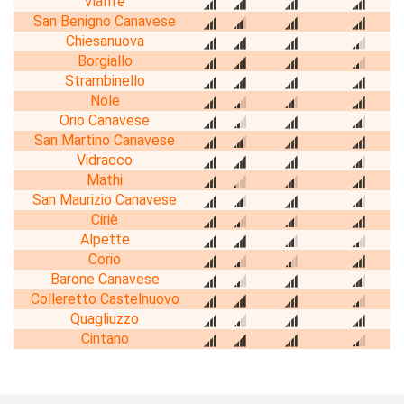
Vialfrè
San Benigno Canavese
Chiesanuova
Borgiallo
Strambinello
Nole
Orio Canavese
San Martino Canavese
Vidracco
Mathi
San Maurizio Canavese
Ciriè
Alpette
Corio
Barone Canavese
Colleretto Castelnuovo
Quagliuzzo
Cintano