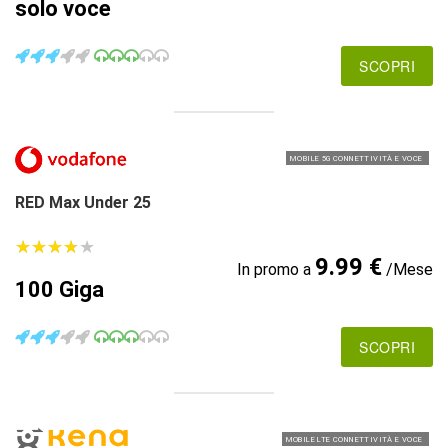
solo voce
SCOPRI
MOBILE 5G CONNETTIVITÀ E VOCE
RED Max Under 25
★
★
★
★
★
★
★
★
★
★
9.99 €
In promo a
/Mese
100 Giga
SCOPRI
MOBILE LTE CONNETTIVITÀ E VOCE