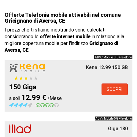
Offerte Telefonia mobile attivabili nel comune
Gricignano di Aversa, CE
I prezzi che ti stiamo mostrando sono calcolati
considerando le
offerte internet mobile
in relazione alla
migliore copertura mobile per l'indirizzo
Gricignano di
Aversa, CE
.
ADV / Mobile LTE +Telefono
Kena 12.99 150 GB
★
★
★
★
★
★
★
★
★
★
150 Giga
SCOPRI
12.99 €
a soli
/Mese
ADV / Mobile 5G +Telefono
Giga 180