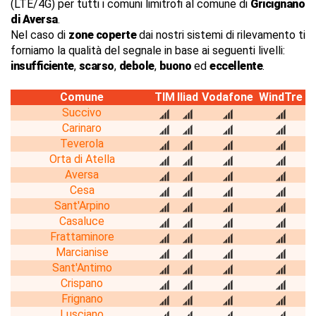
(LTE/4G) per tutti i comuni limitrofi al comune di
Gricignano
di Aversa
.
Nel caso di
zone coperte
dai nostri sistemi di rilevamento ti
forniamo la qualità del segnale in base ai seguenti livelli:
insufficiente
,
scarso
,
debole
,
buono
ed
eccellente
.
Comune
TIM
Iliad
Vodafone
WindTre
Succivo
Carinaro
Teverola
Orta di Atella
Aversa
Cesa
Sant'Arpino
Casaluce
Frattaminore
Marcianise
Sant'Antimo
Crispano
Frignano
Lusciano