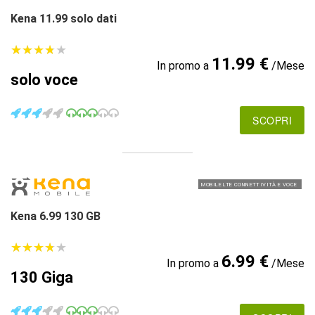
Kena 11.99 solo dati
★
★
★
★
★
★
★
★
★
★
11.99 €
In promo a
/Mese
solo voce
SCOPRI
MOBILE LTE CONNETTIVITÀ E VOCE
Kena 6.99 130 GB
★
★
★
★
★
★
★
★
★
★
6.99 €
In promo a
/Mese
130 Giga