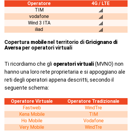
Operatore
4G / LTE
TIM
vodafone
Wind 3 ITA
iliad
Copertura
mobile
nel territorio di
Gricignano di
Aversa
per operatori virtuali
Ti ricordiamo che gli
operatori virtuali
(MVNO) non
hanno una loro rete proprietaria e si appoggiano ale
reti degli operatori appena descritti, secondo il
seguente schema:
Operatore Virtuale
Operatore Tradizionale
Fastweb
WindTre
Kena Mobile
TIM
Ho Mobile
Vodafone
Very Mobile
WindTre