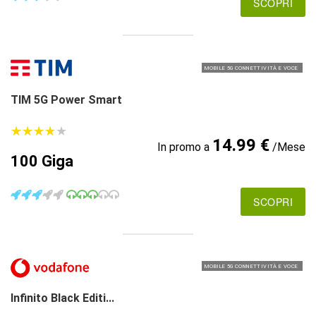
SCOPRI
MOBILE 5G CONNETTIVITÀ E VOCE
TIM 5G Power Smart
★
★
★
★
★
★
★
★
★
★
14.99 €
In promo a
/Mese
100 Giga
SCOPRI
MOBILE 5G CONNETTIVITÀ E VOCE
Infinito Black Editi...