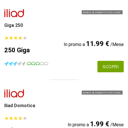
MOBILE 5G CONNETTIVITÀ E VOCE
Giga 250
★
★
★
★
★
★
★
★
★
★
11.99 €
In promo a
/Mese
250 Giga
SCOPRI
MOBILE 5G CONNETTIVITÀ E VOCE
Iliad Domotica
★
★
★
★
★
★
★
★
★
★
1.99 €
In promo a
/Mese