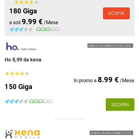
★
★
★
★
★
★
★
★
★
★
180 Giga
SCOPRI
9.99 €
a soli
/Mese
MOBILE LTE CONNETTIVITÀ E VOCE
Ho 8,99 da kena
★
★
★
★
★
★
★
★
★
★
8.99 €
In promo a
/Mese
150 Giga
SCOPRI
MOBILE LTE SOLO CONNETTIVITÀ