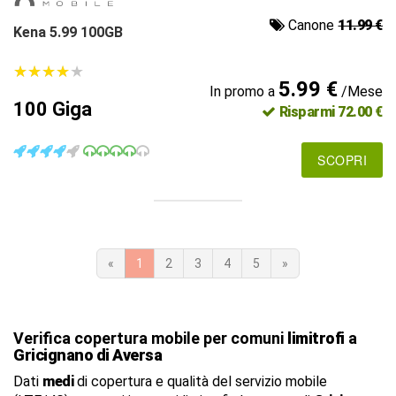
Canone
11.99 €
Kena 5.99 100GB
★
★
★
★
★
★
★
★
★
★
5.99 €
In promo a
/Mese
100 Giga
Risparmi 72.00 €
SCOPRI
«
1
2
3
4
5
»
Verifica copertura mobile per comuni
limitrofi
a
Gricignano di Aversa
Dati
medi
di copertura e qualità del servizio mobile