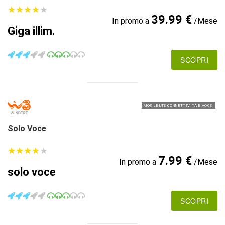
★
★
★
★
★
★
★
★
★
★
39.99 €
In promo a
/Mese
Giga illim.
SCOPRI
MOBILE LTE CONNETTIVITÀ E VOCE
Solo Voce
★
★
★
★
★
★
★
★
★
★
7.99 €
In promo a
/Mese
solo voce
SCOPRI