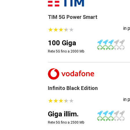
TIM 5G Power Smart
in 
★
★
★
★
★
★
★
★
★
★
100 Giga
Rete 5G fino a 2000
Mb
Infinito Black Edition
in 
★
★
★
★
★
★
★
★
★
★
Giga illim.
Rete 5G fino a 2500
Mb