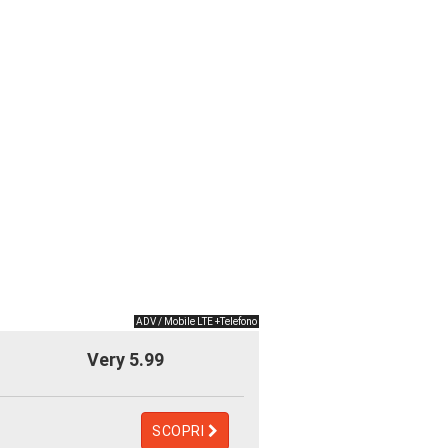
ADV / Mobile LTE +Telefono
Very 5.99
SCOPRI