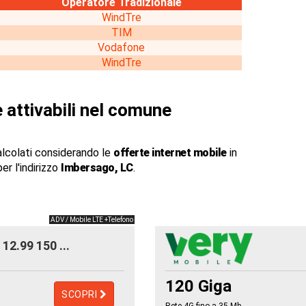
Operatore Tradizionale
WindTre
TIM
Vodafone
WindTre
 attivabili nel comune
alcolati considerando le
offerte internet mobile
in
er l'indirizzo
Imbersago, LC
.
ADV / Mobile LTE +Telefono
12.99 150 ...
120 Giga
SCOPRI