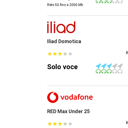
Rete 5G fino a 2000
Mb
Iliad Domotica
★
★
★
★
★
★
★
★
★
★
Solo voce
RED Max Under 25
★
★
★
★
★
★
★
★
★
★