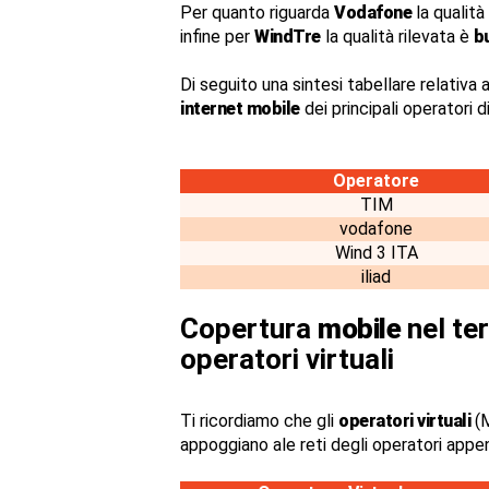
Per quanto riguarda
Vodafone
la qualità
infine per
WindTre
la qualità rilevata è
b
Di seguito una sintesi tabellare relativa a
internet mobile
dei principali operatori 
Operatore
TIM
vodafone
Wind 3 ITA
iliad
Copertura
mobile
nel ter
operatori virtuali
Ti ricordiamo che gli
operatori virtuali
(M
appoggiano ale reti degli operatori appe