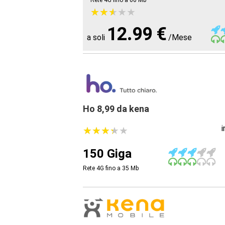
Rete 4G fino a 60
Mb
★
★
★
★
★
★
★
★
★
★
12.99 €
a soli
/Mese
Ho 8,99 da kena
★
★
★
★
★
★
★
★
★
★
150 Giga
Rete 4G fino a 35
Mb