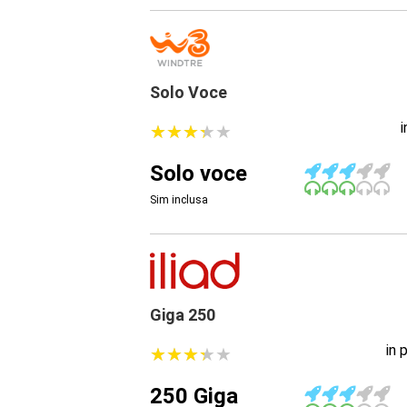
Solo Voce
★
★
★
★
★
★
★
★
★
★
Solo voce
Sim inclusa
Giga 250
in 
★
★
★
★
★
★
★
★
★
★
250 Giga