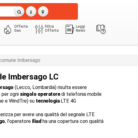
Offerte
Filtra
Leggi
Gas
Offerte
News
comune Imbersago
ile Imbersago LC
rsago
(Lecco, Lombardia) risulta essere
i per ogni
singolo operatore
di telefonia mobile
one e WindTre) su
tecnologia
LTE 4G
terizza per avere una qualità del segnale LTE
go
, l'operatore
Iliad
ha una copertura con qualità