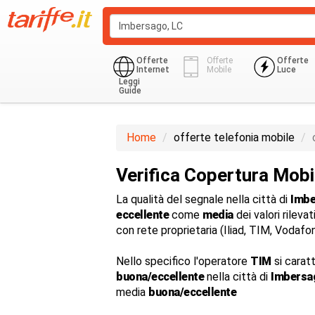
Offerte
Offerte
Offerte
Internet
Mobile
Luce
Leggi
Guide
Home
offerte telefonia mobile
Verifica Copertura Mob
La qualità del segnale nella città di
Imbe
eccellente
come
media
dei valori rilevat
con rete proprietaria (Iliad, TIM, Vodaf
Nello specifico l'operatore
TIM
si carat
buona/eccellente
nella città di
Imbersa
media
buona/eccellente