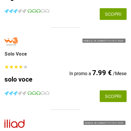
SCOPRI
MOBILE LTE CONNETTIVITÀ E VOCE
Solo Voce
★
★
★
★
★
★
★
★
★
★
7.99 €
In promo a
/Mese
solo voce
SCOPRI
MOBILE 5G CONNETTIVITÀ E VOCE