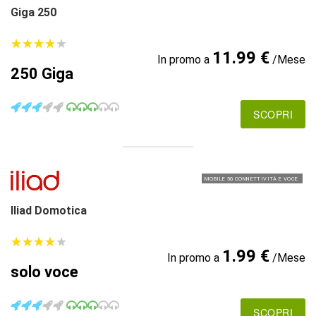
Giga 250
★
★
★
★
★
★
★
★
★
★
11.99 €
In promo a
/Mese
250 Giga
SCOPRI
MOBILE 5G CONNETTIVITÀ E VOCE
Iliad Domotica
★
★
★
★
★
★
★
★
★
★
1.99 €
In promo a
/Mese
solo voce
SCOPRI