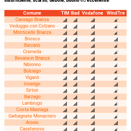
insufficiente
,
scarso
,
debole
,
buono
ed
eccellente
.
Comune
TIM
Iliad
Vodafone
WindTre
Cassago Brianza
Veduggio con Colzano
Monticello Brianza
Briosco
Barzanò
Cremella
Besana in Brianza
Nibionno
Bulciago
Viganò
Inverigo
Sirtori
Barzago
Lambrugo
Costa Masnaga
Garbagnate Monastero
Arosio
Casatenovo