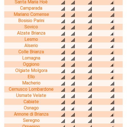
Santa Maria Hoè
Camparada
Mariano Comense
Bosisio Parini
Sovico
Alzate Brianza
Lesmo
Alserio
Colle Brianza
Lomagna
Oggiono
Olgiate Molgora
Ello
Macherio
Cernusco Lombardone
Usmate Velate
Cabiate
Osnago
Annone di Brianza
Seregno
Orsenigo