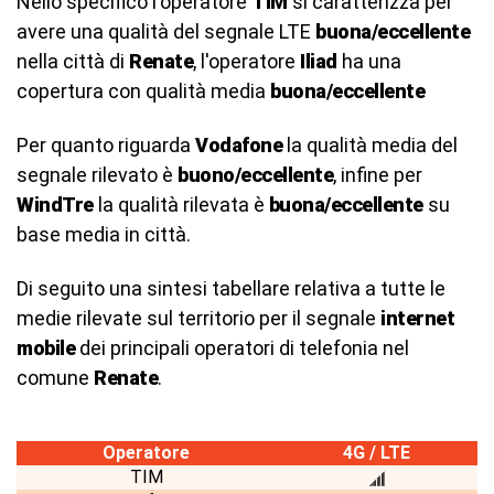
Nello specifico l'operatore
TIM
si caratterizza per
avere una qualità del segnale LTE
buona/eccellente
nella città di
Renate
, l'operatore
Iliad
ha una
copertura con qualità media
buona/eccellente
Per quanto riguarda
Vodafone
la qualità media del
segnale rilevato è
buono/eccellente
, infine per
WindTre
la qualità rilevata è
buona/eccellente
su
base media in città.
Di seguito una sintesi tabellare relativa a tutte le
medie rilevate sul territorio per il segnale
internet
mobile
dei principali operatori di telefonia nel
comune
Renate
.
Operatore
4G / LTE
TIM