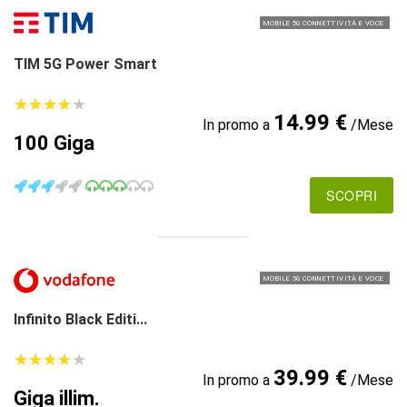
MOBILE 5G CONNETTIVITÀ E VOCE
TIM 5G Power Smart
★
★
★
★
★
★
★
★
★
★
14.99 €
In promo a
/Mese
100 Giga
SCOPRI
MOBILE 5G CONNETTIVITÀ E VOCE
Infinito Black Editi...
★
★
★
★
★
★
★
★
★
★
39.99 €
In promo a
/Mese
Giga illim.