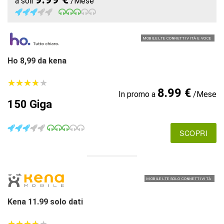
a soli
/Mese
MOBILE LTE CONNETTIVITÀ E VOCE
Ho 8,99 da kena
★
★
★
★
★
★
★
★
★
★
8.99 €
In promo a
/Mese
150 Giga
SCOPRI
MOBILE LTE SOLO CONNETTIVITÀ
Kena 11.99 solo dati
★
★
★
★
★
★
★
★
★
★