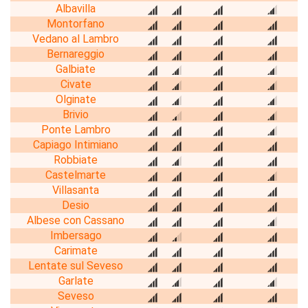
Albavilla
Montorfano
Vedano al Lambro
Bernareggio
Galbiate
Civate
Olginate
Brivio
Ponte Lambro
Capiago Intimiano
Robbiate
Castelmarte
Villasanta
Desio
Albese con Cassano
Imbersago
Carimate
Lentate sul Seveso
Garlate
Seveso