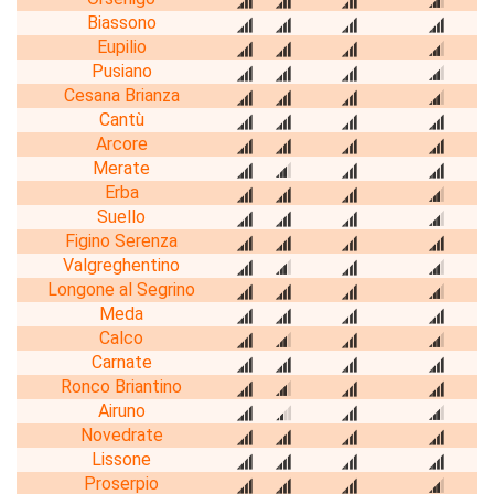
Biassono
Eupilio
Pusiano
Cesana Brianza
Cantù
Arcore
Merate
Erba
Suello
Figino Serenza
Valgreghentino
Longone al Segrino
Meda
Calco
Carnate
Ronco Briantino
Airuno
Novedrate
Lissone
Proserpio