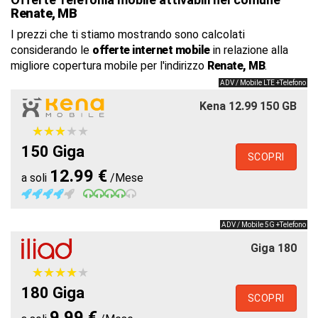
Renate, MB
I prezzi che ti stiamo mostrando sono calcolati
considerando le
offerte internet mobile
in relazione alla
migliore copertura mobile per l'indirizzo
Renate, MB
.
ADV / Mobile LTE +Telefono
Kena 12.99 150 GB
★
★
★
★
★
★
★
★
★
★
150 Giga
SCOPRI
12.99 €
a soli
/Mese
ADV / Mobile 5G +Telefono
Giga 180
★
★
★
★
★
★
★
★
★
★
180 Giga
SCOPRI
9.99 €