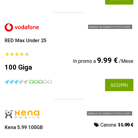
MOBILE 5G CONNETTIVITÀ E VOCE
RED Max Under 25
★
★
★
★
★
★
★
★
★
★
9.99 €
In promo a
/Mese
100 Giga
SCOPRI
MOBILE LTE CONNETTIVITÀ E VOCE
Canone
11.99 €
Kena 5.99 100GB