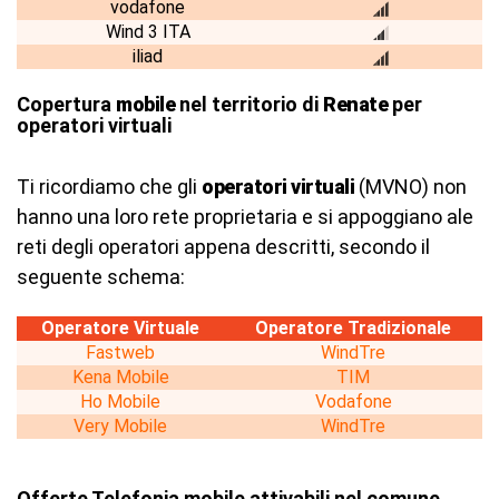
vodafone
Wind 3 ITA
iliad
Copertura
mobile
nel territorio di
Renate
per
operatori virtuali
Ti ricordiamo che gli
operatori virtuali
(MVNO) non
hanno una loro rete proprietaria e si appoggiano ale
reti degli operatori appena descritti, secondo il
seguente schema:
Operatore Virtuale
Operatore Tradizionale
Fastweb
WindTre
Kena Mobile
TIM
Ho Mobile
Vodafone
Very Mobile
WindTre
Offerte Telefonia mobile attivabili nel comune