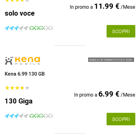
11.99 €
In promo a
/Mese
solo voce
SCOPRI
MOBILE LTE CONNETTIVITÀ E VOCE
Kena 6.99 130 GB
★
★
★
★
★
★
★
★
★
★
6.99 €
In promo a
/Mese
130 Giga
SCOPRI