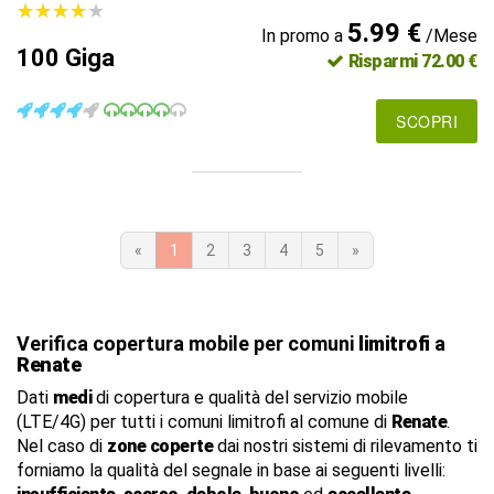
★
★
★
★
★
★
★
★
★
★
5.99 €
In promo a
/Mese
100 Giga
Risparmi 72.00 €
SCOPRI
«
1
2
3
4
5
»
Verifica copertura mobile per comuni
limitrofi
a
Renate
Dati
medi
di copertura e qualità del servizio mobile
(LTE/4G) per tutti i comuni limitrofi al comune di
Renate
.
Nel caso di
zone coperte
dai nostri sistemi di rilevamento ti
forniamo la qualità del segnale in base ai seguenti livelli: