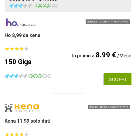
MOBILE LTE CONNETTIVITÀ E VOCE
Ho 8,99 da kena
★
★
★
★
★
★
★
★
★
★
8.99 €
In promo a
/Mese
150 Giga
SCOPRI
MOBILE LTE SOLO CONNETTIVITÀ
Kena 11.99 solo dati
★
★
★
★
★
★
★
★
★
★