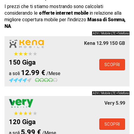
I prezzi che ti stiamo mostrando sono calcolati
considerando le
offerte internet mobile
in relazione alla
migliore copertura mobile per l'indirizzo
Massa di Somma,
NA
.
ADV / Mobile LTE +Telefono
Kena 12.99 150 GB
★
★
★
★
★
★
★
★
★
★
150 Giga
SCOPRI
12.99 €
a soli
/Mese
ADV / Mobile LTE +Telefono
Very 5.99
★
★
★
★
★
★
★
★
★
★
120 Giga
SCOPRI
5.99 €
a soli
/Mese