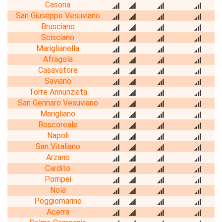
Casoria
San Giuseppe Vesuviano
Brusciano
Scisciano
Mariglianella
Afragola
Casavatore
Saviano
Torre Annunziata
San Gennaro Vesuviano
Marigliano
Boscoreale
Napoli
San Vitaliano
Arzano
Cardito
Pompei
Nola
Poggiomarino
Acerra