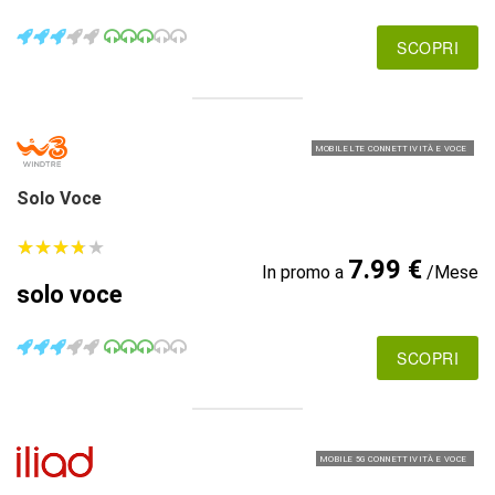
SCOPRI
MOBILE LTE CONNETTIVITÀ E VOCE
Solo Voce
★
★
★
★
★
★
★
★
★
★
7.99 €
In promo a
/Mese
solo voce
SCOPRI
MOBILE 5G CONNETTIVITÀ E VOCE