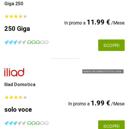
Giga 250
★
★
★
★
★
★
★
★
★
★
11.99 €
In promo a
/Mese
250 Giga
SCOPRI
MOBILE 5G CONNETTIVITÀ E VOCE
Iliad Domotica
★
★
★
★
★
★
★
★
★
★
1.99 €
In promo a
/Mese
solo voce
SCOPRI