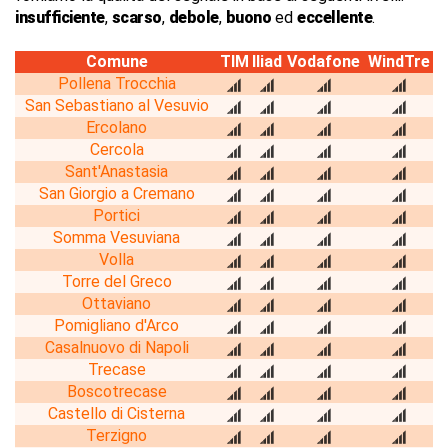
insufficiente
,
scarso
,
debole
,
buono
ed
eccellente
.
Comune
TIM
Iliad
Vodafone
WindTre
Pollena Trocchia
San Sebastiano al Vesuvio
Ercolano
Cercola
Sant'Anastasia
San Giorgio a Cremano
Portici
Somma Vesuviana
Volla
Torre del Greco
Ottaviano
Pomigliano d'Arco
Casalnuovo di Napoli
Trecase
Boscotrecase
Castello di Cisterna
Terzigno