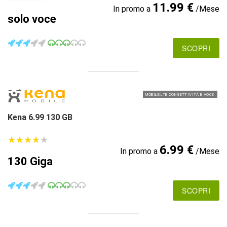
11.99 €
In promo a
/Mese
solo voce
SCOPRI
MOBILE LTE CONNETTIVITÀ E VOCE
Kena 6.99 130 GB
★
★
★
★
★
★
★
★
★
★
6.99 €
In promo a
/Mese
130 Giga
SCOPRI