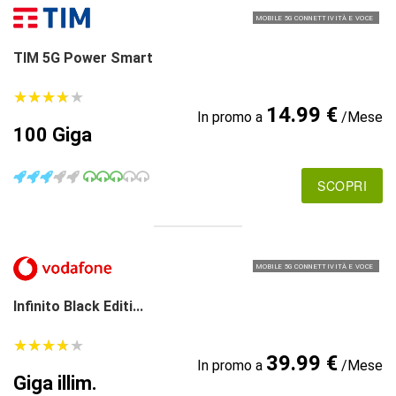
MOBILE 5G CONNETTIVITÀ E VOCE
TIM 5G Power Smart
★
★
★
★
★
★
★
★
★
★
14.99 €
In promo a
/Mese
100 Giga
SCOPRI
MOBILE 5G CONNETTIVITÀ E VOCE
Infinito Black Editi...
★
★
★
★
★
★
★
★
★
★
39.99 €
In promo a
/Mese
Giga illim.