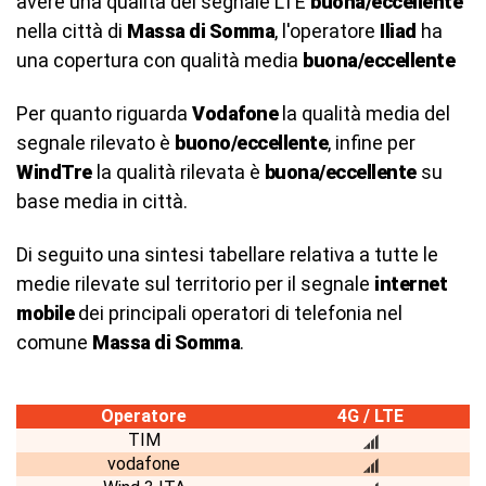
avere una qualità del segnale LTE
buona/eccellente
nella città di
Massa di Somma
, l'operatore
Iliad
ha
una copertura con qualità media
buona/eccellente
Per quanto riguarda
Vodafone
la qualità media del
segnale rilevato è
buono/eccellente
, infine per
WindTre
la qualità rilevata è
buona/eccellente
su
base media in città.
Di seguito una sintesi tabellare relativa a tutte le
medie rilevate sul territorio per il segnale
internet
mobile
dei principali operatori di telefonia nel
comune
Massa di Somma
.
Operatore
4G / LTE
TIM
vodafone