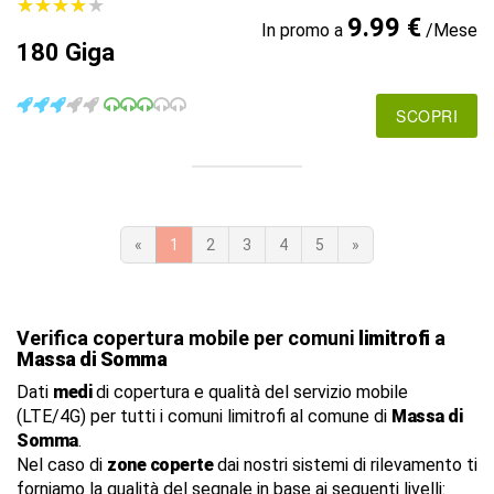
★
★
★
★
★
★
★
★
★
★
9.99 €
In promo a
/Mese
180 Giga
SCOPRI
«
1
2
3
4
5
»
Verifica copertura mobile per comuni
limitrofi
a
Massa di Somma
Dati
medi
di copertura e qualità del servizio mobile
(LTE/4G) per tutti i comuni limitrofi al comune di
Massa di
Somma
.
Nel caso di
zone coperte
dai nostri sistemi di rilevamento ti
forniamo la qualità del segnale in base ai seguenti livelli: