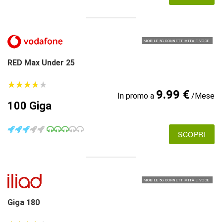
MOBILE 5G CONNETTIVITÀ E VOCE
RED Max Under 25
★
★
★
★
★
★
★
★
★
★
9.99 €
In promo a
/Mese
100 Giga
SCOPRI
MOBILE 5G CONNETTIVITÀ E VOCE
Giga 180