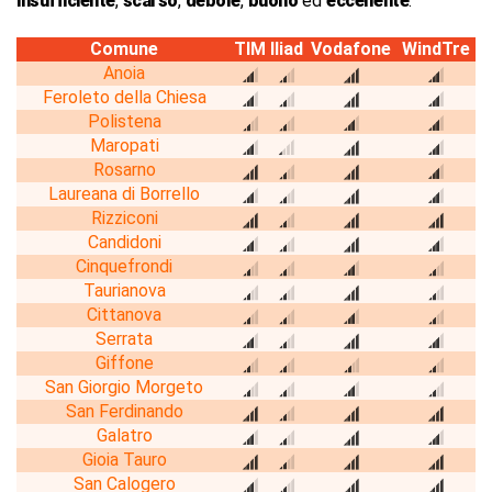
insufficiente
,
scarso
,
debole
,
buono
ed
eccellente
.
Comune
TIM
Iliad
Vodafone
WindTre
Anoia
Feroleto della Chiesa
Polistena
Maropati
Rosarno
Laureana di Borrello
Rizziconi
Candidoni
Cinquefrondi
Taurianova
Cittanova
Serrata
Giffone
San Giorgio Morgeto
San Ferdinando
Galatro
Gioia Tauro
San Calogero