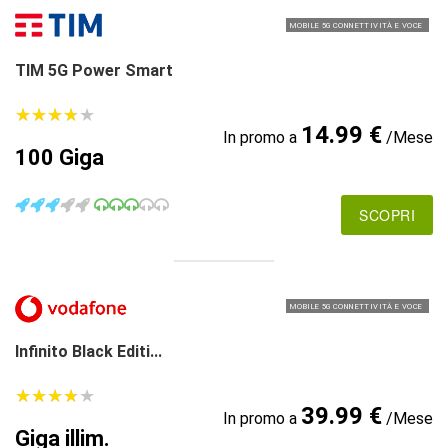
MOBILE 5G CONNETTIVITÀ E VOCE
TIM 5G Power Smart
★
★
★
★
★
★
★
★
★
★
14.99 €
In promo a
/Mese
100 Giga
SCOPRI
MOBILE 5G CONNETTIVITÀ E VOCE
Infinito Black Editi...
★
★
★
★
★
★
★
★
★
★
39.99 €
In promo a
/Mese
Giga illim.