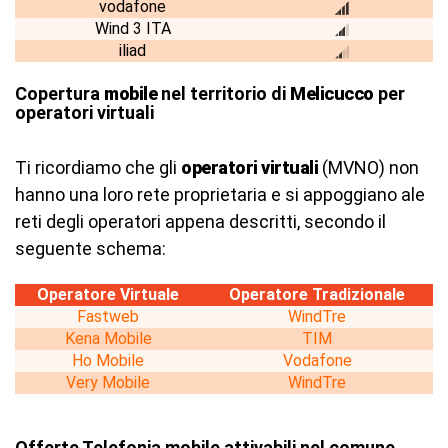
vodafone
Wind 3 ITA
iliad
Copertura
mobile
nel territorio di
Melicucco
per
operatori virtuali
Ti ricordiamo che gli
operatori virtuali
(MVNO) non
hanno una loro rete proprietaria e si appoggiano ale
reti degli operatori appena descritti, secondo il
seguente schema:
Operatore Virtuale
Operatore Tradizionale
Fastweb
WindTre
Kena Mobile
TIM
Ho Mobile
Vodafone
Very Mobile
WindTre
Offerte Telefonia mobile attivabili nel comune