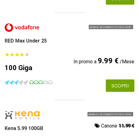
MOBILE 5G CONNETTIVITÀ E VOCE
RED Max Under 25
★
★
★
★
★
★
★
★
★
★
9.99 €
In promo a
/Mese
100 Giga
SCOPRI
MOBILE LTE CONNETTIVITÀ E VOCE
Canone
11.99 €
Kena 5.99 100GB