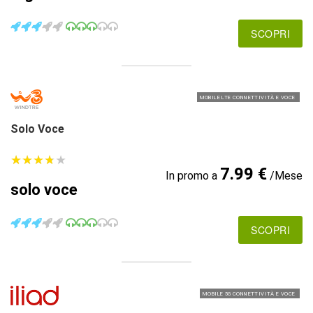
SCOPRI
MOBILE LTE CONNETTIVITÀ E VOCE
Solo Voce
★
★
★
★
★
★
★
★
★
★
7.99 €
In promo a
/Mese
solo voce
SCOPRI
MOBILE 5G CONNETTIVITÀ E VOCE