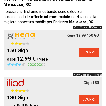
Melicucco, RC
I prezzi che ti stiamo mostrando sono calcolati
considerando le
offerte internet mobile
in relazione alla
migliore copertura mobile per l'indirizzo
Melicucco, RC
.
ADV / Mobile LTE +Telefono
Kena 12.99 150 GB
★
★
★
★
★
★
★
★
★
★
150 Giga
SCOPRI
12.99 €
a soli
/Mese
ADV / Mobile 5G +Telefono
Giga 180
★
★
★
★
★
★
★
★
★
★
180 Giga
SCOPRI
9.99 €