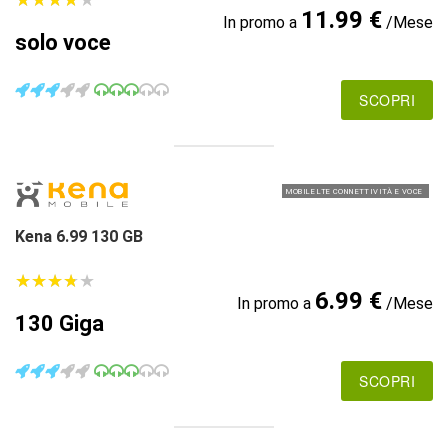
11.99 €
In promo a
/Mese
solo voce
SCOPRI
MOBILE LTE CONNETTIVITÀ E VOCE
Kena 6.99 130 GB
★
★
★
★
★
★
★
★
★
★
6.99 €
In promo a
/Mese
130 Giga
SCOPRI