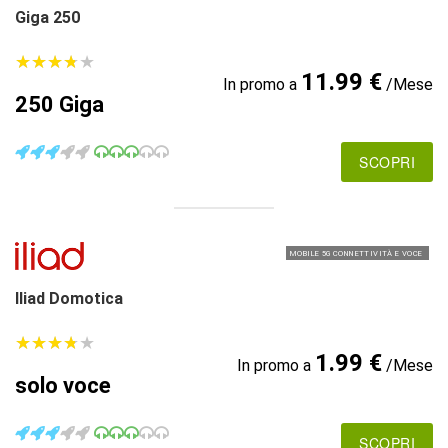
Giga 250
★
★
★
★
★
★
★
★
★
★
11.99 €
In promo a
/Mese
250 Giga
SCOPRI
MOBILE 5G CONNETTIVITÀ E VOCE
Iliad Domotica
★
★
★
★
★
★
★
★
★
★
1.99 €
In promo a
/Mese
solo voce
SCOPRI