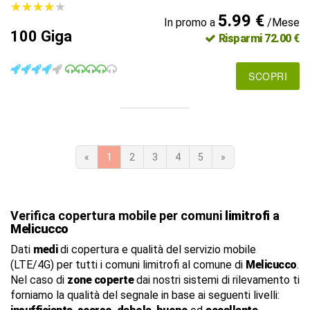
★
★
★
★
★
★
★
★
★
★
5.99 €
In promo a
/Mese
100 Giga
Risparmi 72.00 €
SCOPRI
«
1
2
3
4
5
»
Verifica copertura mobile per comuni
limitrofi
a
Melicucco
Dati
medi
di copertura e qualità del servizio mobile
(LTE/4G) per tutti i comuni limitrofi al comune di
Melicucco
.
Nel caso di
zone coperte
dai nostri sistemi di rilevamento ti
forniamo la qualità del segnale in base ai seguenti livelli: