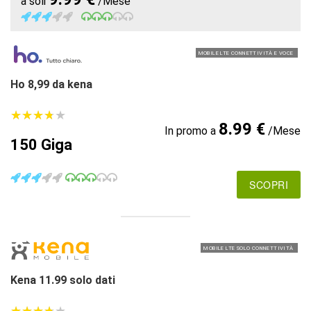
a soli
/Mese
MOBILE LTE CONNETTIVITÀ E VOCE
Ho 8,99 da kena
★
★
★
★
★
★
★
★
★
★
8.99 €
In promo a
/Mese
150 Giga
SCOPRI
MOBILE LTE SOLO CONNETTIVITÀ
Kena 11.99 solo dati
★
★
★
★
★
★
★
★
★
★