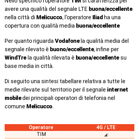
Nello specifico l'operatore
TIM
si caratterizza per
avere una qualità del segnale LTE
buona/eccellente
nella città di
Melicucco
, l'operatore
Iliad
ha una
copertura con qualità media
buona/eccellente
Per quanto riguarda
Vodafone
la qualità media del
segnale rilevato è
buono/eccellente
, infine per
WindTre
la qualità rilevata è
buona/eccellente
su
base media in città.
Di seguito una sintesi tabellare relativa a tutte le
medie rilevate sul territorio per il segnale
internet
mobile
dei principali operatori di telefonia nel
comune
Melicucco
.
Operatore
4G / LTE
TIM