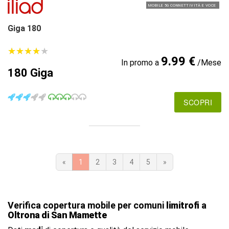
MOBILE 5G CONNETTIVITÀ E VOCE
Giga 180
★
★
★
★
★
★
★
★
★
★
9.99 €
In promo a
/Mese
180 Giga
SCOPRI
«
1
2
3
4
5
»
Verifica copertura mobile per comuni
limitrofi
a
Oltrona di San Mamette