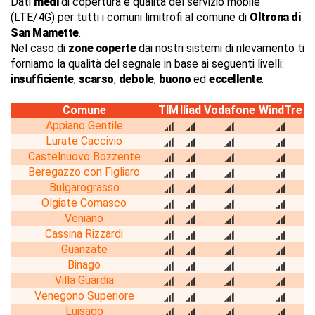
Dati
medi
di copertura e qualità del servizio mobile
(LTE/4G) per tutti i comuni limitrofi al comune di
Oltrona di
San Mamette
.
Nel caso di
zone coperte
dai nostri sistemi di rilevamento ti
forniamo la qualità del segnale in base ai seguenti livelli:
insufficiente
,
scarso
,
debole
,
buono
ed
eccellente
.
Comune
TIM
Iliad
Vodafone
WindTre
Appiano Gentile
Lurate Caccivio
Castelnuovo Bozzente
Beregazzo con Figliaro
Bulgarograsso
Olgiate Comasco
Veniano
Cassina Rizzardi
Guanzate
Binago
Villa Guardia
Venegono Superiore
Luisago