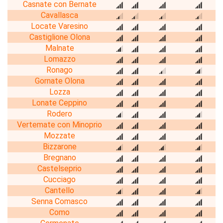
Casnate con Bernate
Cavallasca
Locate Varesino
Castiglione Olona
Malnate
Lomazzo
Ronago
Gornate Olona
Lozza
Lonate Ceppino
Rodero
Vertemate con Minoprio
Mozzate
Bizzarone
Bregnano
Castelseprio
Cucciago
Cantello
Senna Comasco
Como