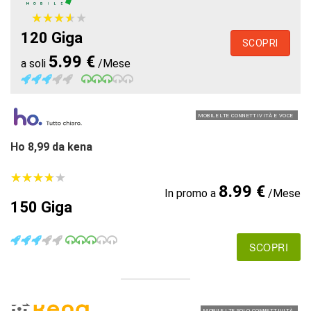
★
★
★
★
★
★
★
★
★
★
120 Giga
SCOPRI
5.99 €
a soli
/Mese
MOBILE LTE CONNETTIVITÀ E VOCE
Ho 8,99 da kena
★
★
★
★
★
★
★
★
★
★
8.99 €
In promo a
/Mese
150 Giga
SCOPRI
MOBILE LTE SOLO CONNETTIVITÀ