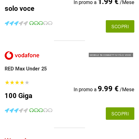
1.99 €
In promo a
/Mese
solo voce
SCOPRI
MOBILE 5G CONNETTIVITÀ E VOCE
RED Max Under 25
★
★
★
★
★
★
★
★
★
★
9.99 €
In promo a
/Mese
100 Giga
SCOPRI