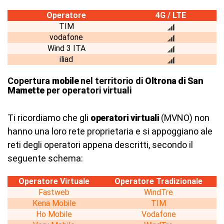
Operatore
4G / LTE
TIM
vodafone
Wind 3 ITA
iliad
Copertura
mobile
nel territorio di
Oltrona di San
Mamette
per operatori virtuali
Ti ricordiamo che gli
operatori virtuali
(MVNO) non
hanno una loro rete proprietaria e si appoggiano ale
reti degli operatori appena descritti, secondo il
seguente schema:
Operatore Virtuale
Operatore Tradizionale
Fastweb
WindTre
Kena Mobile
TIM
Ho Mobile
Vodafone