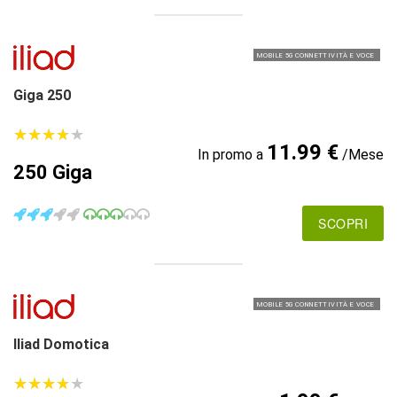
MOBILE 5G CONNETTIVITÀ E VOCE
Giga 250
★
★
★
★
★
★
★
★
★
★
11.99 €
In promo a
/Mese
250 Giga
SCOPRI
MOBILE 5G CONNETTIVITÀ E VOCE
Iliad Domotica
★
★
★
★
★
★
★
★
★
★