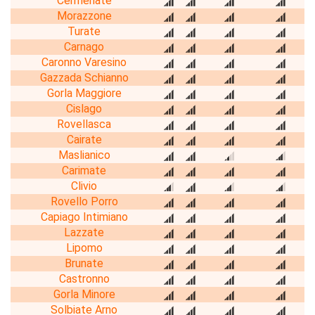
Cermenate
Morazzone
Turate
Carnago
Caronno Varesino
Gazzada Schianno
Gorla Maggiore
Cislago
Rovellasca
Cairate
Maslianico
Carimate
Clivio
Rovello Porro
Capiago Intimiano
Lazzate
Lipomo
Brunate
Castronno
Gorla Minore
Solbiate Arno