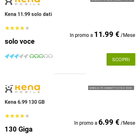
Kena 11.99 solo dati
★
★
★
★
★
★
★
★
★
★
11.99 €
In promo a
/Mese
solo voce
SCOPRI
MOBILE LTE CONNETTIVITÀ E VOCE
Kena 6.99 130 GB
★
★
★
★
★
★
★
★
★
★
6.99 €
In promo a
/Mese
130 Giga