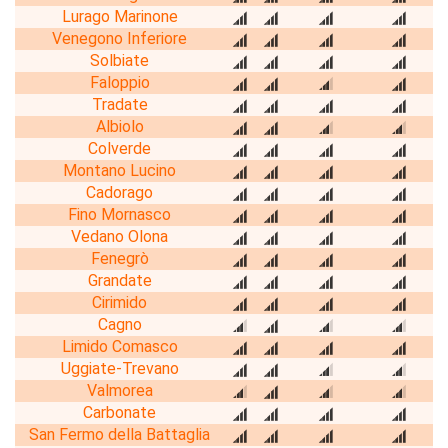
Lurago Marinone
Venegono Inferiore
Solbiate
Faloppio
Tradate
Albiolo
Colverde
Montano Lucino
Cadorago
Fino Mornasco
Vedano Olona
Fenegrò
Grandate
Cirimido
Cagno
Limido Comasco
Uggiate-Trevano
Valmorea
Carbonate
San Fermo della Battaglia