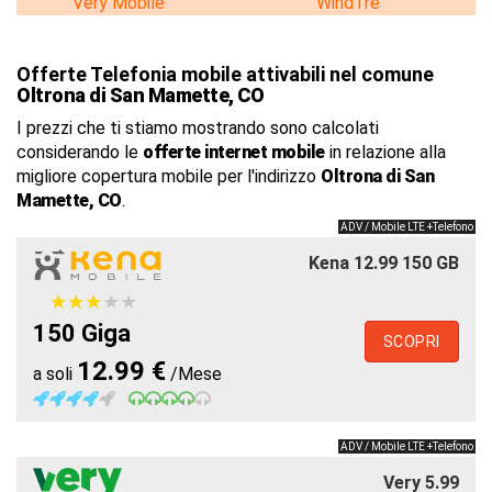
Very Mobile
WindTre
Offerte Telefonia mobile attivabili nel comune
Oltrona di San Mamette, CO
I prezzi che ti stiamo mostrando sono calcolati
considerando le
offerte internet mobile
in relazione alla
migliore copertura mobile per l'indirizzo
Oltrona di San
Mamette, CO
.
ADV / Mobile LTE +Telefono
Kena 12.99 150 GB
★
★
★
★
★
★
★
★
★
★
150 Giga
SCOPRI
12.99 €
a soli
/Mese
ADV / Mobile LTE +Telefono
Very 5.99