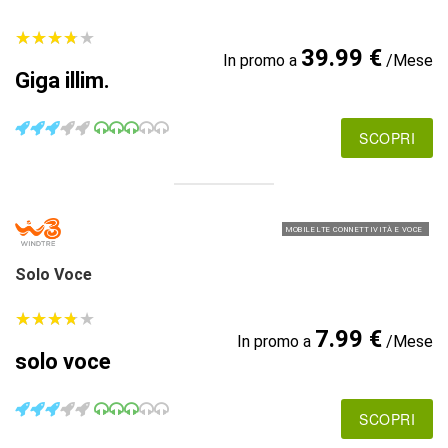
★
★
★
★
★
★
★
★
★
★
39.99 €
In promo a
/Mese
Giga illim.
SCOPRI
MOBILE LTE CONNETTIVITÀ E VOCE
Solo Voce
★
★
★
★
★
★
★
★
★
★
7.99 €
In promo a
/Mese
solo voce
SCOPRI