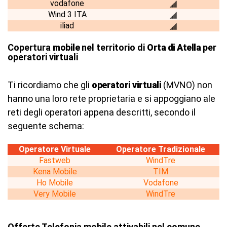
vodafone
Wind 3 ITA
iliad
Copertura
mobile
nel territorio di
Orta di Atella
per
operatori virtuali
Ti ricordiamo che gli
operatori virtuali
(MVNO) non
hanno una loro rete proprietaria e si appoggiano ale
reti degli operatori appena descritti, secondo il
seguente schema:
Operatore Virtuale
Operatore Tradizionale
Fastweb
WindTre
Kena Mobile
TIM
Ho Mobile
Vodafone
Very Mobile
WindTre
Offerte Telefonia mobile attivabili nel comune