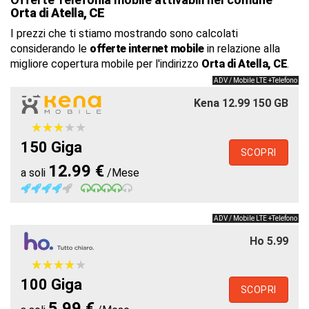
Orta di Atella, CE
I prezzi che ti stiamo mostrando sono calcolati
considerando le
offerte internet mobile
in relazione alla
migliore copertura mobile per l'indirizzo
Orta di Atella, CE
.
ADV / Mobile LTE +Telefono
Kena 12.99 150 GB
★
★
★
★
★
★
★
★
★
★
150 Giga
SCOPRI
12.99 €
a soli
/Mese
ADV / Mobile LTE +Telefono
Ho 5.99
★
★
★
★
★
★
★
★
★
★
100 Giga
SCOPRI
5.99 €