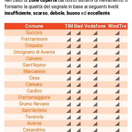
Nel caso di
zone coperte
dai nostri sistemi di rilevamento ti
forniamo la qualità del segnale in base ai seguenti livelli:
insufficiente
,
scarso
,
debole
,
buono
ed
eccellente
.
Comune
TIM
Iliad
Vodafone
WindTre
Succivo
Frattaminore
Crispano
Gricignano di Aversa
Caivano
Sant'Arpino
Marcianise
Cesa
Carinaro
Cardito
Frattamaggiore
Grumo Nevano
Sant'Antimo
Teverola
Aversa
Casandrino