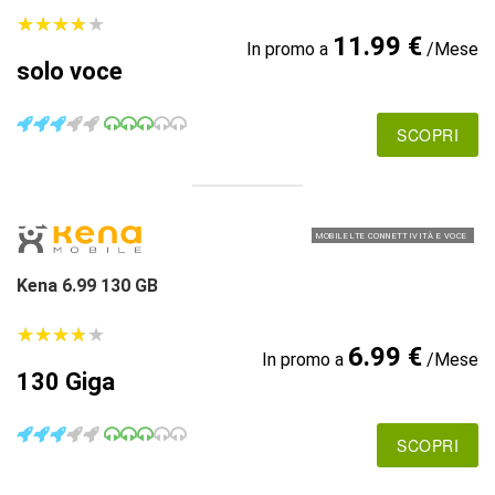
★
★
★
★
★
★
★
★
★
★
11.99 €
In promo a
/Mese
solo voce
SCOPRI
MOBILE LTE CONNETTIVITÀ E VOCE
Kena 6.99 130 GB
★
★
★
★
★
★
★
★
★
★
6.99 €
In promo a
/Mese
130 Giga
SCOPRI