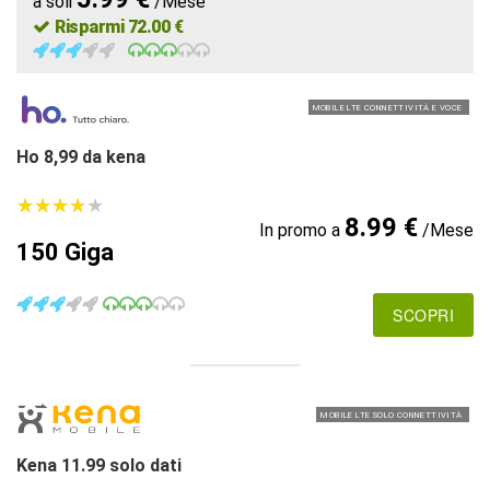
a soli
/Mese
Risparmi 72.00 €
MOBILE LTE CONNETTIVITÀ E VOCE
Ho 8,99 da kena
★
★
★
★
★
★
★
★
★
★
8.99 €
In promo a
/Mese
150 Giga
SCOPRI
MOBILE LTE SOLO CONNETTIVITÀ
Kena 11.99 solo dati