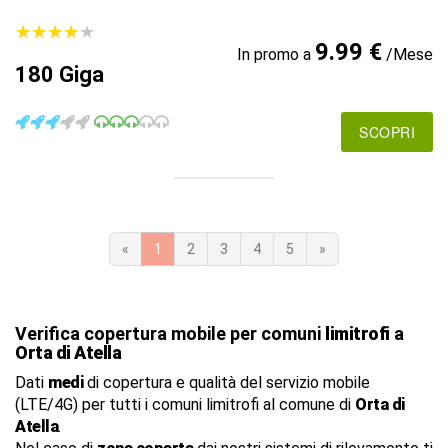
★
★
★
★
★
★
★
★
★
★
9.99 €
In promo a
/Mese
180 Giga
SCOPRI
«
1
2
3
4
5
»
Verifica copertura mobile per comuni
limitrofi
a
Orta di Atella
Dati
medi
di copertura e qualità del servizio mobile
(LTE/4G) per tutti i comuni limitrofi al comune di
Orta di
Atella
.