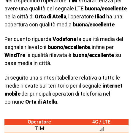
Nello specifico l'operatore
TIM
si caratterizza per
avere una qualità del segnale LTE
buona/eccellente
nella città di
Orta di Atella
, l'operatore
Iliad
ha una
copertura con qualità media
buona/eccellente
Per quanto riguarda
Vodafone
la qualità media del
segnale rilevato è
buono/eccellente
, infine per
WindTre
la qualità rilevata è
buona/eccellente
su
base media in città.
Di seguito una sintesi tabellare relativa a tutte le
medie rilevate sul territorio per il segnale
internet
mobile
dei principali operatori di telefonia nel
comune
Orta di Atella
.
Operatore
4G / LTE
TIM