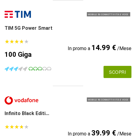
MOBILE 5G CONNETTIVITÀ E VOCE
TIM 5G Power Smart
★
★
★
★
★
★
★
★
★
★
14.99 €
In promo a
/Mese
100 Giga
SCOPRI
MOBILE 5G CONNETTIVITÀ E VOCE
Infinito Black Editi...
★
★
★
★
★
★
★
★
★
★
39.99 €
In promo a
/Mese