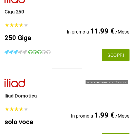
Giga 250
★
★
★
★
★
★
★
★
★
★
11.99 €
In promo a
/Mese
250 Giga
SCOPRI
MOBILE 5G CONNETTIVITÀ E VOCE
Iliad Domotica
★
★
★
★
★
★
★
★
★
★
1.99 €
In promo a
/Mese
solo voce