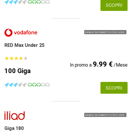
SCOPRI
MOBILE 5G CONNETTIVITÀ E VOCE
RED Max Under 25
★
★
★
★
★
★
★
★
★
★
9.99 €
In promo a
/Mese
100 Giga
SCOPRI
MOBILE 5G CONNETTIVITÀ E VOCE
Giga 180