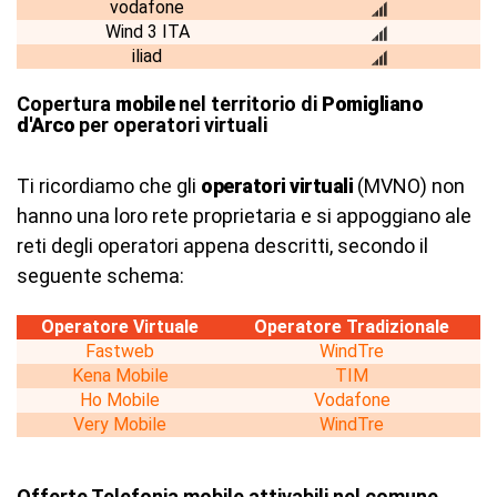
vodafone
Wind 3 ITA
iliad
Copertura
mobile
nel territorio di
Pomigliano
d'Arco
per operatori virtuali
Ti ricordiamo che gli
operatori virtuali
(MVNO) non
hanno una loro rete proprietaria e si appoggiano ale
reti degli operatori appena descritti, secondo il
seguente schema:
Operatore Virtuale
Operatore Tradizionale
Fastweb
WindTre
Kena Mobile
TIM
Ho Mobile
Vodafone
Very Mobile
WindTre
Offerte Telefonia mobile attivabili nel comune