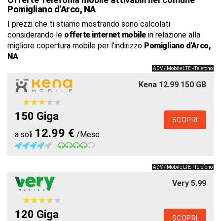
Pomigliano d'Arco, NA
I prezzi che ti stiamo mostrando sono calcolati
considerando le
offerte internet mobile
in relazione alla
migliore copertura mobile per l'indirizzo
Pomigliano d'Arco,
NA
.
ADV / Mobile LTE +Telefono
Kena 12.99 150 GB
★
★
★
★
★
★
★
★
★
★
150 Giga
SCOPRI
12.99 €
a soli
/Mese
ADV / Mobile LTE +Telefono
Very 5.99
★
★
★
★
★
★
★
★
★
★
120 Giga
SCOPRI