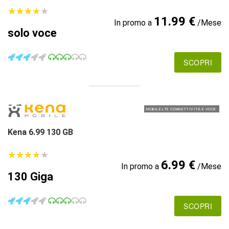
★
★
★
★
★
★
★
★
★
★
11.99 €
In promo a
/Mese
solo voce
SCOPRI
MOBILE LTE CONNETTIVITÀ E VOCE
Kena 6.99 130 GB
★
★
★
★
★
★
★
★
★
★
6.99 €
In promo a
/Mese
130 Giga
SCOPRI