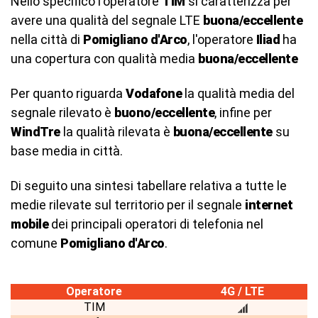
Nello specifico l'operatore
TIM
si caratterizza per
avere una qualità del segnale LTE
buona/eccellente
nella città di
Pomigliano d'Arco
, l'operatore
Iliad
ha
una copertura con qualità media
buona/eccellente
Per quanto riguarda
Vodafone
la qualità media del
segnale rilevato è
buono/eccellente
, infine per
WindTre
la qualità rilevata è
buona/eccellente
su
base media in città.
Di seguito una sintesi tabellare relativa a tutte le
medie rilevate sul territorio per il segnale
internet
mobile
dei principali operatori di telefonia nel
comune
Pomigliano d'Arco
.
Operatore
4G / LTE
TIM