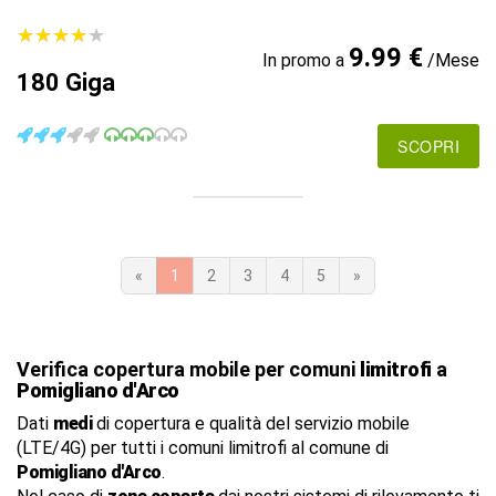
★
★
★
★
★
★
★
★
★
★
9.99 €
In promo a
/Mese
180 Giga
SCOPRI
«
1
2
3
4
5
»
Verifica copertura mobile per comuni
limitrofi
a
Pomigliano d'Arco
Dati
medi
di copertura e qualità del servizio mobile
(LTE/4G) per tutti i comuni limitrofi al comune di
Pomigliano d'Arco
.