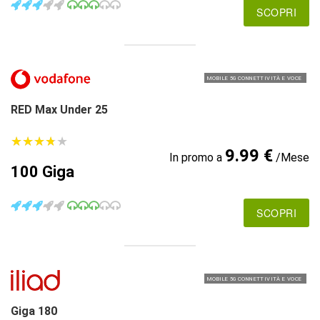
SCOPRI
MOBILE 5G CONNETTIVITÀ E VOCE
RED Max Under 25
★
★
★
★
★
★
★
★
★
★
9.99 €
In promo a
/Mese
100 Giga
SCOPRI
MOBILE 5G CONNETTIVITÀ E VOCE
Giga 180