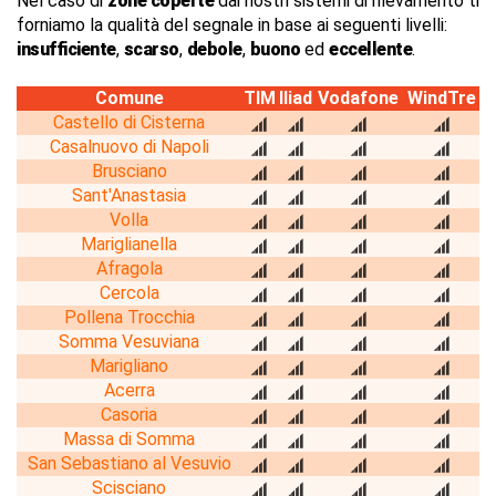
Nel caso di
zone coperte
dai nostri sistemi di rilevamento ti
forniamo la qualità del segnale in base ai seguenti livelli:
insufficiente
,
scarso
,
debole
,
buono
ed
eccellente
.
Comune
TIM
Iliad
Vodafone
WindTre
Castello di Cisterna
Casalnuovo di Napoli
Brusciano
Sant'Anastasia
Volla
Mariglianella
Afragola
Cercola
Pollena Trocchia
Somma Vesuviana
Marigliano
Acerra
Casoria
Massa di Somma
San Sebastiano al Vesuvio
Scisciano