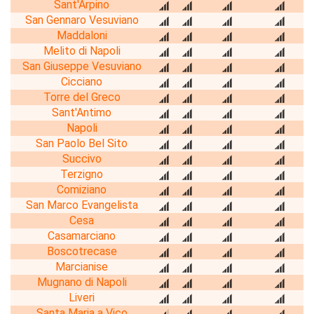
Sant'Arpino
San Gennaro Vesuviano
Maddaloni
Melito di Napoli
San Giuseppe Vesuviano
Cicciano
Torre del Greco
Sant'Antimo
Napoli
San Paolo Bel Sito
Succivo
Terzigno
Comiziano
San Marco Evangelista
Cesa
Casamarciano
Boscotrecase
Marcianise
Mugnano di Napoli
Liveri
Santa Maria a Vico