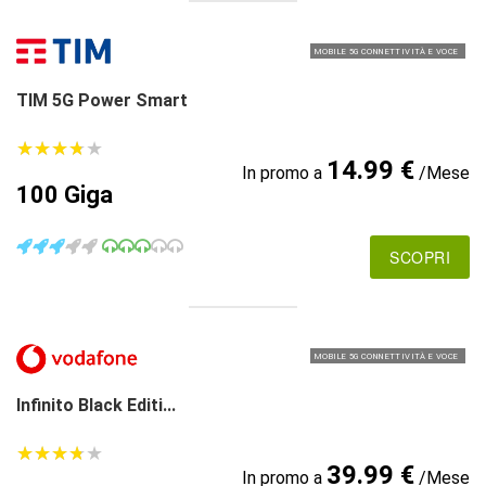
MOBILE 5G CONNETTIVITÀ E VOCE
TIM 5G Power Smart
★
★
★
★
★
★
★
★
★
★
14.99 €
In promo a
/Mese
100 Giga
SCOPRI
MOBILE 5G CONNETTIVITÀ E VOCE
Infinito Black Editi...
★
★
★
★
★
★
★
★
★
★
39.99 €
In promo a
/Mese