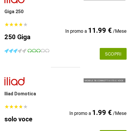
Giga 250
★
★
★
★
★
★
★
★
★
★
11.99 €
In promo a
/Mese
250 Giga
SCOPRI
MOBILE 5G CONNETTIVITÀ E VOCE
Iliad Domotica
★
★
★
★
★
★
★
★
★
★
1.99 €
In promo a
/Mese
solo voce