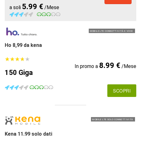
5.99 €
a soli
/Mese
MOBILE LTE CONNETTIVITÀ E VOCE
Ho 8,99 da kena
★
★
★
★
★
★
★
★
★
★
8.99 €
In promo a
/Mese
150 Giga
SCOPRI
MOBILE LTE SOLO CONNETTIVITÀ
Kena 11.99 solo dati