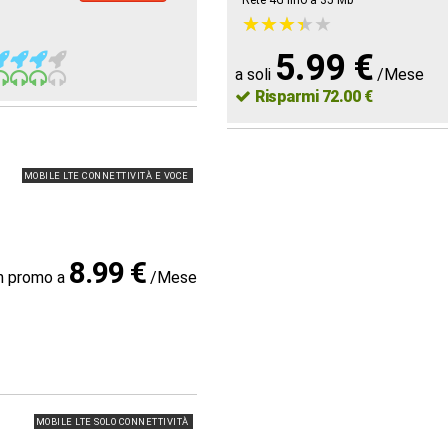
Rete 4G fino a 35
Mb
★
★
★
★
★
★
★
★
★
★
5.99 €
a soli
/Mese
Risparmi 72.00 €
MOBILE LTE CONNETTIVITÀ E VOCE
8.99 €
in promo a
/Mese
MOBILE LTE SOLO CONNETTIVITÀ