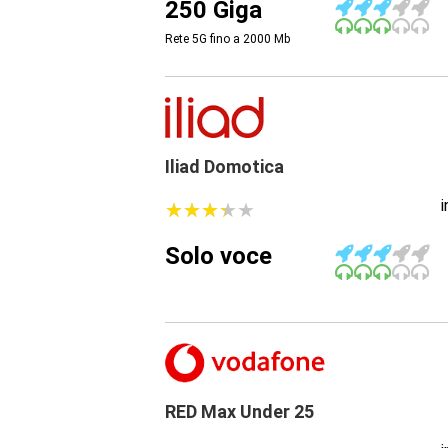
250 Giga
Rete 5G fino a 2000
Mb
Iliad Domotica
★
★
★
★
★
★
★
★
★
★
Solo voce
RED Max Under 25