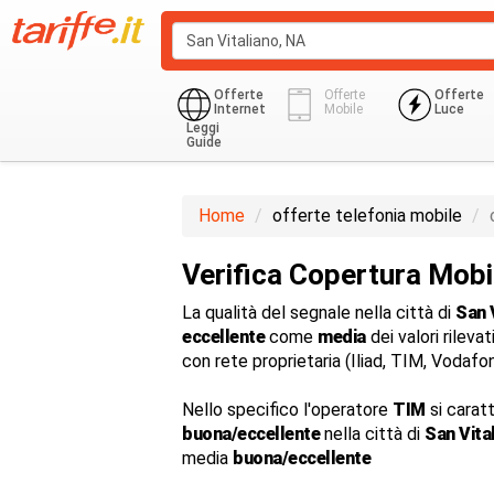
Offerte
Offerte
Offerte
Internet
Mobile
Luce
Leggi
Guide
Home
offerte telefonia mobile
Verifica Copertura Mobi
La qualità del segnale nella città di
San 
eccellente
come
media
dei valori rilevat
con rete proprietaria (Iliad, TIM, Vodaf
Nello specifico l'operatore
TIM
si carat
buona/eccellente
nella città di
San Vita
media
buona/eccellente