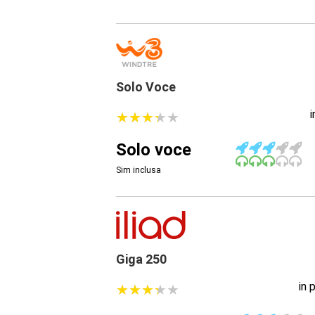
Solo Voce
★
★
★
★
★
★
★
★
★
★
Solo voce
Sim inclusa
Giga 250
in 
★
★
★
★
★
★
★
★
★
★