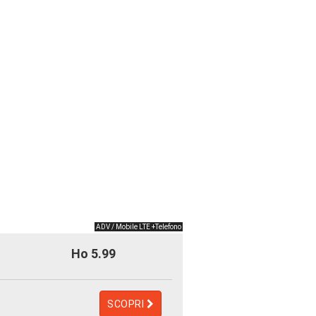
ADV / Mobile LTE +Telefono
Ho 5.99
SCOPRI