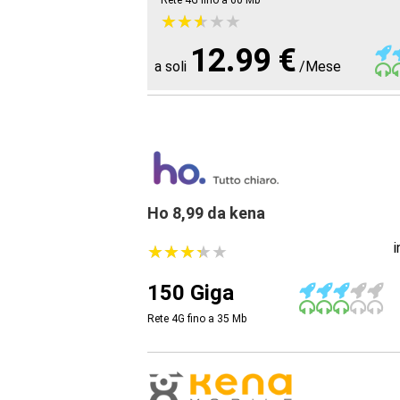
Rete 4G fino a 60
Mb
★
★
★
★
★
★
★
★
★
★
12.99 €
a soli
/Mese
Ho 8,99 da kena
★
★
★
★
★
★
★
★
★
★
150 Giga
Rete 4G fino a 35
Mb