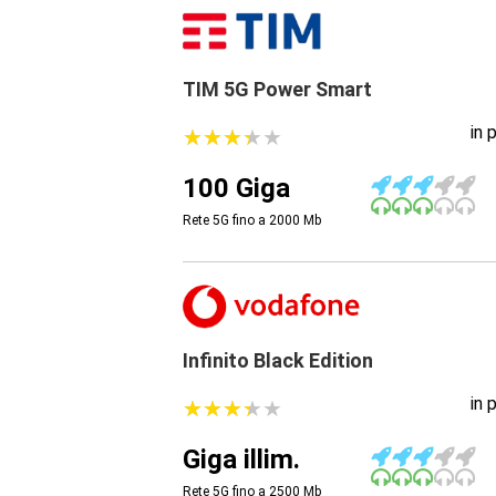
TIM 5G Power Smart
in 
★
★
★
★
★
★
★
★
★
★
100 Giga
Rete 5G fino a 2000
Mb
Infinito Black Edition
in 
★
★
★
★
★
★
★
★
★
★
Giga illim.
Rete 5G fino a 2500
Mb