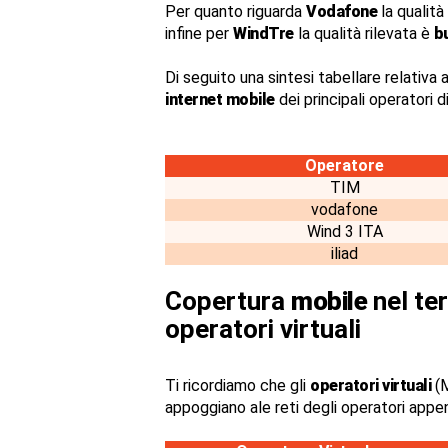
Per quanto riguarda
Vodafone
la qualità
infine per
WindTre
la qualità rilevata è
b
Di seguito una sintesi tabellare relativa a
internet mobile
dei principali operatori 
Operatore
TIM
vodafone
Wind 3 ITA
iliad
Copertura
mobile
nel ter
operatori virtuali
Ti ricordiamo che gli
operatori virtuali
(M
appoggiano ale reti degli operatori appe