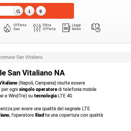
Offerte
Filtra
Leggi
Gas
Offerte
News
comune San Vitaliano
le San Vitaliano NA
Vitaliano
(Napoli, Campania) risulta essere
i per ogni
singolo operatore
di telefonia mobile
one e WindTre) su
tecnologia
LTE 4G
terizza per avere una qualità del segnale LTE
liano
, l'operatore
Iliad
ha una copertura con qualità