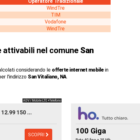
Operatore Tradizionale
WindTre
TIM
Vodafone
WindTre
 attivabili nel comune
San
alcolati considerando le
offerte internet mobile
in
er l'indirizzo
San Vitaliano, NA
.
ADV / Mobile LTE +Telefono
12.99 150 ...
100 Giga
SCOPRI