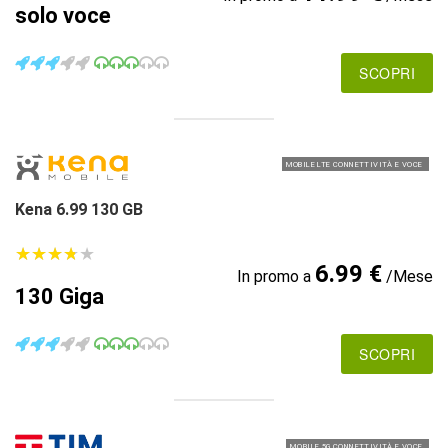
solo voce
SCOPRI
MOBILE LTE CONNETTIVITÀ E VOCE
Kena 6.99 130 GB
★
★
★
★
★
★
★
★
★
★
6.99 €
In promo a
/Mese
130 Giga
SCOPRI
MOBILE 5G CONNETTIVITÀ E VOCE