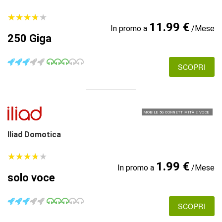
★
★
★
★
★
★
★
★
★
★
11.99 €
In promo a
/Mese
250 Giga
SCOPRI
MOBILE 5G CONNETTIVITÀ E VOCE
Iliad Domotica
★
★
★
★
★
★
★
★
★
★
1.99 €
In promo a
/Mese
solo voce
SCOPRI