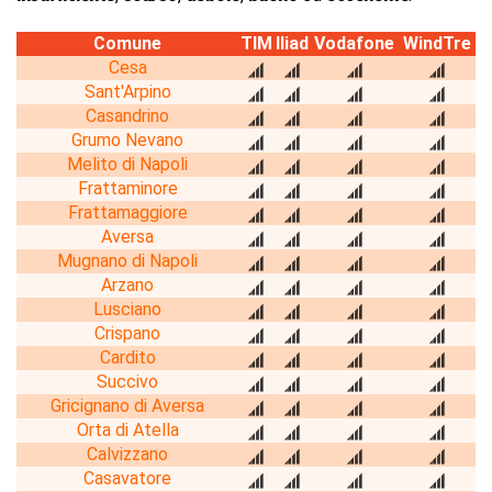
Comune
TIM
Iliad
Vodafone
WindTre
Cesa
Sant'Arpino
Casandrino
Grumo Nevano
Melito di Napoli
Frattaminore
Frattamaggiore
Aversa
Mugnano di Napoli
Arzano
Lusciano
Crispano
Cardito
Succivo
Gricignano di Aversa
Orta di Atella
Calvizzano
Casavatore