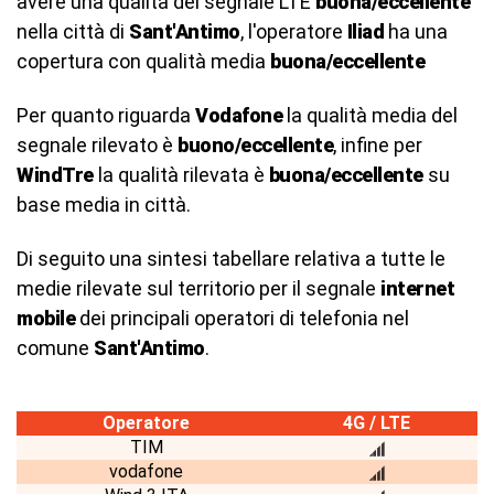
avere una qualità del segnale LTE
buona/eccellente
nella città di
Sant'Antimo
, l'operatore
Iliad
ha una
copertura con qualità media
buona/eccellente
Per quanto riguarda
Vodafone
la qualità media del
segnale rilevato è
buono/eccellente
, infine per
WindTre
la qualità rilevata è
buona/eccellente
su
base media in città.
Di seguito una sintesi tabellare relativa a tutte le
medie rilevate sul territorio per il segnale
internet
mobile
dei principali operatori di telefonia nel
comune
Sant'Antimo
.
Operatore
4G / LTE
TIM
vodafone