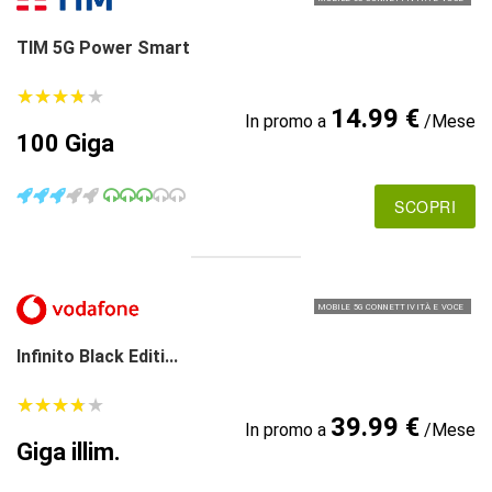
TIM 5G Power Smart
★
★
★
★
★
★
★
★
★
★
14.99 €
In promo a
/Mese
100 Giga
SCOPRI
MOBILE 5G CONNETTIVITÀ E VOCE
Infinito Black Editi...
★
★
★
★
★
★
★
★
★
★
39.99 €
In promo a
/Mese
Giga illim.