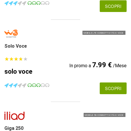
SCOPRI
MOBILE LTE CONNETTIVITÀ E VOCE
Solo Voce
★
★
★
★
★
★
★
★
★
★
7.99 €
In promo a
/Mese
solo voce
SCOPRI
MOBILE 5G CONNETTIVITÀ E VOCE
Giga 250