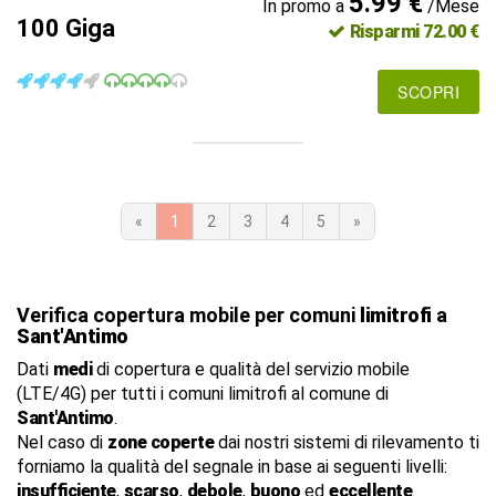
5.99 €
In promo a
/Mese
100 Giga
Risparmi 72.00 €
SCOPRI
«
1
2
3
4
5
»
Verifica copertura mobile per comuni
limitrofi
a
Sant'Antimo
Dati
medi
di copertura e qualità del servizio mobile
(LTE/4G) per tutti i comuni limitrofi al comune di
Sant'Antimo
.
Nel caso di
zone coperte
dai nostri sistemi di rilevamento ti
forniamo la qualità del segnale in base ai seguenti livelli:
insufficiente
,
scarso
,
debole
,
buono
ed
eccellente
.