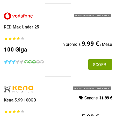
MOBILE 5G CONNETTIVITÀ E VOCE
RED Max Under 25
★
★
★
★
★
★
★
★
★
★
9.99 €
In promo a
/Mese
100 Giga
SCOPRI
MOBILE LTE CONNETTIVITÀ E VOCE
Canone
11.99 €
Kena 5.99 100GB
★
★
★
★
★
★
★
★
★
★