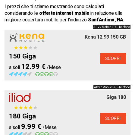
I prezzi che ti stiamo mostrando sono calcolati
considerando le
offerte internet mobile
in relazione alla
migliore copertura mobile per l'indirizzo
Sant'Antimo, NA
.
ADV / Mobile LTE +Telefono
Kena 12.99 150 GB
★
★
★
★
★
★
★
★
★
★
150 Giga
SCOPRI
12.99 €
a soli
/Mese
ADV / Mobile 5G +Telefono
Giga 180
★
★
★
★
★
★
★
★
★
★
180 Giga
SCOPRI
9.99 €
a soli
/Mese