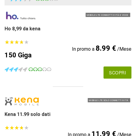
MOBILE LTE CONNETTIVITÀ E VOCE
Ho 8,99 da kena
★
★
★
★
★
★
★
★
★
★
8.99 €
In promo a
/Mese
150 Giga
SCOPRI
MOBILE LTE SOLO CONNETTIVITÀ
Kena 11.99 solo dati
★
★
★
★
★
★
★
★
★
★
11.99 €
In promo a
/Mese