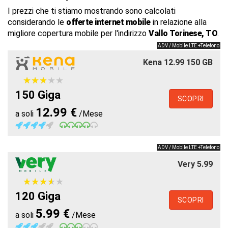
I prezzi che ti stiamo mostrando sono calcolati
considerando le
offerte internet mobile
in relazione alla
migliore copertura mobile per l'indirizzo
Vallo Torinese, TO
.
ADV / Mobile LTE +Telefono
Kena 12.99 150 GB
★
★
★
★
★
★
★
★
★
★
150 Giga
SCOPRI
12.99 €
a soli
/Mese
ADV / Mobile LTE +Telefono
Very 5.99
★
★
★
★
★
★
★
★
★
★
120 Giga
SCOPRI
5.99 €
a soli
/Mese