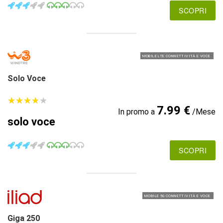
SCOPRI
MOBILE LTE CONNETTIVITÀ E VOCE
Solo Voce
★
★
★
★
★
★
★
★
★
★
7.99 €
In promo a
/Mese
solo voce
SCOPRI
MOBILE 5G CONNETTIVITÀ E VOCE
Giga 250