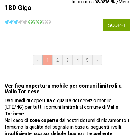
9.99 €
In promo a
/Mese
180 Giga
SCOPRI
«
1
2
3
4
5
»
Verifica copertura mobile per comuni
limitrofi
a
Vallo Torinese
Dati
medi
di copertura e qualità del servizio mobile
(LTE/4G) per tutti i comuni limitrofi al comune di
Vallo
Torinese
.
Nel caso di
zone coperte
dai nostri sistemi di rilevamento ti
forniamo la qualità del segnale in base ai seguenti livelli:
insufficiente
,
scarso
,
debole
,
buono
ed
eccellente
.