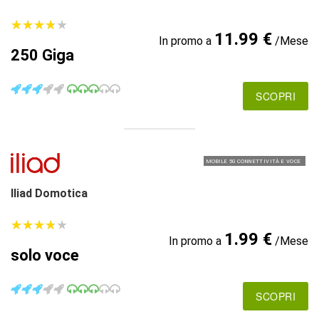
★
★
★
★
★
★
★
★
★
★
11.99 €
In promo a
/Mese
250 Giga
SCOPRI
MOBILE 5G CONNETTIVITÀ E VOCE
Iliad Domotica
★
★
★
★
★
★
★
★
★
★
1.99 €
In promo a
/Mese
solo voce
SCOPRI