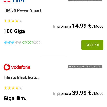
TIM 5G Power Smart
★
★
★
★
★
★
★
★
★
★
14.99 €
In promo a
/Mese
100 Giga
SCOPRI
MOBILE 5G CONNETTIVITÀ E VOCE
Infinito Black Editi...
★
★
★
★
★
★
★
★
★
★
39.99 €
In promo a
/Mese
Giga illim.