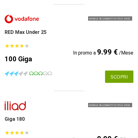
MOBILE 5G CONNETTIVITÀ E VOCE
RED Max Under 25
★
★
★
★
★
★
★
★
★
★
9.99 €
In promo a
/Mese
100 Giga
SCOPRI
MOBILE 5G CONNETTIVITÀ E VOCE
Giga 180
★
★
★
★
★
★
★
★
★
★