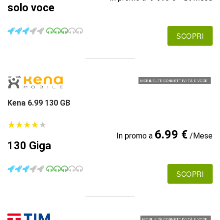
solo voce
SCOPRI
MOBILE LTE CONNETTIVITÀ E VOCE
Kena 6.99 130 GB
★
★
★
★
★
★
★
★
★
★
6.99 €
In promo a
/Mese
130 Giga
SCOPRI
MOBILE 5G CONNETTIVITÀ E VOCE