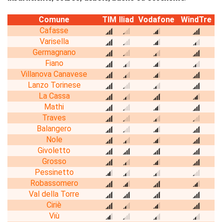
Comune
TIM
Iliad
Vodafone
WindTre
Cafasse
Varisella
Germagnano
Fiano
Villanova Canavese
Lanzo Torinese
La Cassa
Mathi
Traves
Balangero
Nole
Givoletto
Grosso
Pessinetto
Robassomero
Val della Torre
Ciriè
Viù