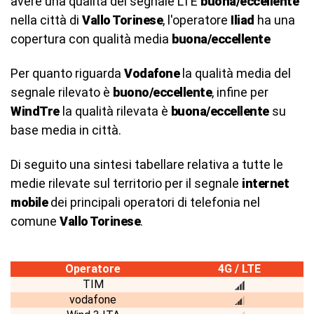
avere una qualità del segnale LTE
buona/eccellente
nella città di
Vallo Torinese
, l'operatore
Iliad
ha una
copertura con qualità media
buona/eccellente
Per quanto riguarda
Vodafone
la qualità media del
segnale rilevato è
buono/eccellente
, infine per
WindTre
la qualità rilevata è
buona/eccellente
su
base media in città.
Di seguito una sintesi tabellare relativa a tutte le
medie rilevate sul territorio per il segnale
internet
mobile
dei principali operatori di telefonia nel
comune
Vallo Torinese
.
Operatore
4G / LTE
TIM
vodafone