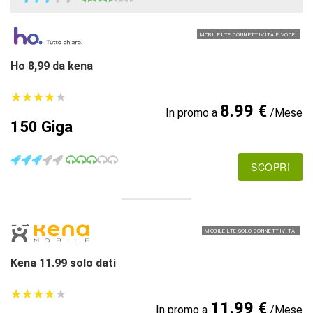
MOBILE LTE CONNETTIVITÀ E VOCE
Ho 8,99 da kena
★
★
★
★
★
★
★
★
★
★
8.99 €
In promo a
/Mese
150 Giga
SCOPRI
MOBILE LTE SOLO CONNETTIVITÀ
Kena 11.99 solo dati
★
★
★
★
★
★
★
★
★
★
11.99 €
In promo a
/Mese