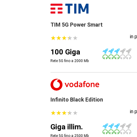
TIM 5G Power Smart
in 
★
★
★
★
★
★
★
★
★
★
100 Giga
Rete 5G fino a 2000
Mb
Infinito Black Edition
in 
★
★
★
★
★
★
★
★
★
★
Giga illim.
Rete 5G fino a 2500
Mb