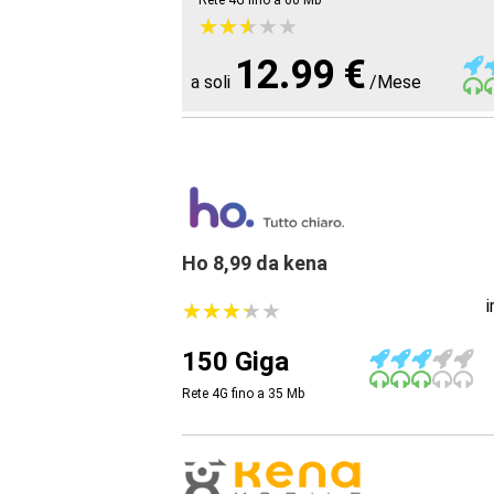
Rete 4G fino a 60
Mb
★
★
★
★
★
★
★
★
★
★
12.99 €
a soli
/Mese
Ho 8,99 da kena
★
★
★
★
★
★
★
★
★
★
150 Giga
Rete 4G fino a 35
Mb