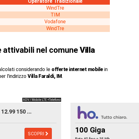
Operatore Tradizionale
WindTre
TIM
Vodafone
WindTre
 attivabili nel comune
Villa
alcolati considerando le
offerte internet mobile
in
er l'indirizzo
Villa Faraldi, IM
.
ADV / Mobile LTE +Telefono
12.99 150 ...
100 Giga
SCOPRI