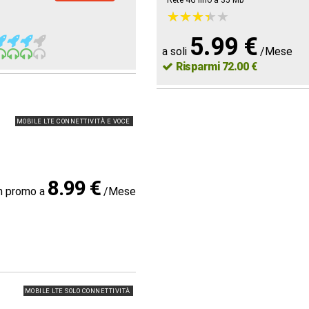
Rete 4G fino a 35
Mb
★
★
★
★
★
★
★
★
★
★
5.99 €
a soli
/Mese
Risparmi 72.00 €
MOBILE LTE CONNETTIVITÀ E VOCE
8.99 €
in promo a
/Mese
MOBILE LTE SOLO CONNETTIVITÀ