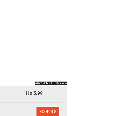
ADV / Mobile LTE +Telefono
Ho 5.99
SCOPRI