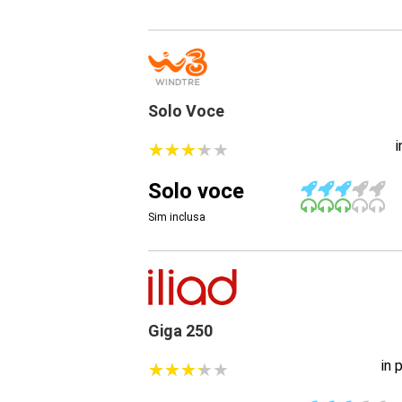
Solo Voce
★
★
★
★
★
★
★
★
★
★
Solo voce
Sim inclusa
Giga 250
in 
★
★
★
★
★
★
★
★
★
★