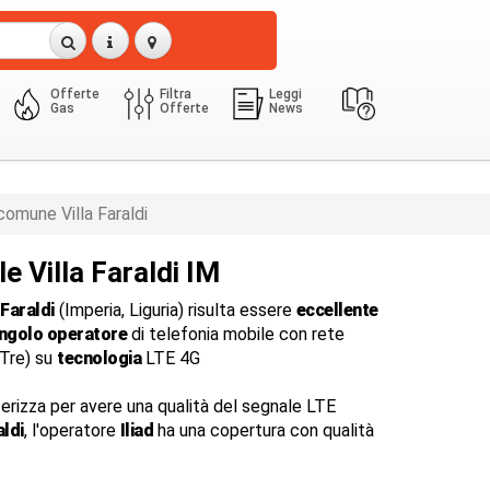
Offerte
Filtra
Leggi
Gas
Offerte
News
comune Villa Faraldi
e Villa Faraldi IM
 Faraldi
(Imperia, Liguria) risulta essere
eccellente
ingolo operatore
di telefonia mobile con rete
dTre) su
tecnologia
LTE 4G
terizza per avere una qualità del segnale LTE
aldi
, l'operatore
Iliad
ha una copertura con qualità