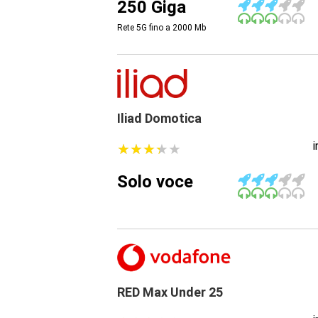
250 Giga
Rete 5G fino a 2000
Mb
Iliad Domotica
★
★
★
★
★
★
★
★
★
★
Solo voce
RED Max Under 25