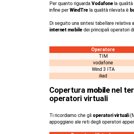
Per quanto riguarda
Vodafone
la qualità
infine per
WindTre
la qualità rilevata è
b
Di seguito una sintesi tabellare relativa a
internet mobile
dei principali operatori 
Operatore
TIM
vodafone
Wind 3 ITA
iliad
Copertura
mobile
nel ter
operatori virtuali
Ti ricordiamo che gli
operatori virtuali
(M
appoggiano ale reti degli operatori appe