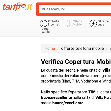
Offerte
Offerte
Offerte
Internet
Mobile
Luce
Leggi
Guide
Home
offerte telefonia mobile
Verifica Copertura Mobil
La qualità del segnale nella città di
Villa
come
media
dei valori rilevati per ogni
s
proprietaria (Iliad, TIM, Vodafone e Win
Nello specifico l'operatore
TIM
si carat
buona/eccellente
nella città di
Villa Far
media
buona/eccellente