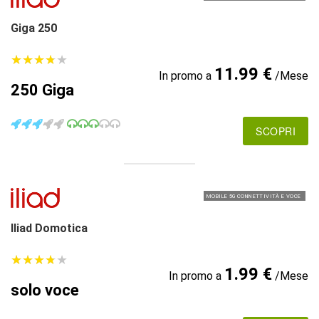
Giga 250
★
★
★
★
★
★
★
★
★
★
11.99 €
In promo a
/Mese
250 Giga
SCOPRI
MOBILE 5G CONNETTIVITÀ E VOCE
Iliad Domotica
★
★
★
★
★
★
★
★
★
★
1.99 €
In promo a
/Mese
solo voce