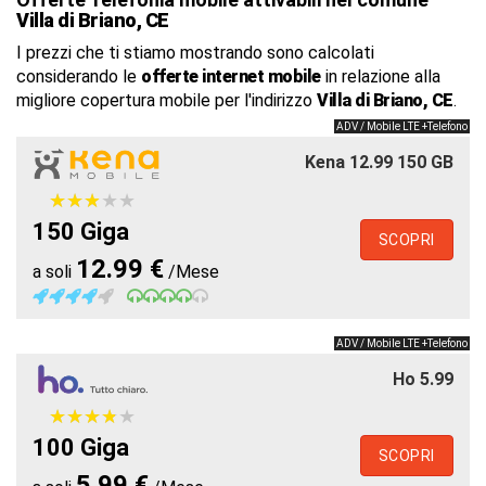
Villa di Briano, CE
I prezzi che ti stiamo mostrando sono calcolati
considerando le
offerte internet mobile
in relazione alla
migliore copertura mobile per l'indirizzo
Villa di Briano, CE
.
ADV / Mobile LTE +Telefono
Kena 12.99 150 GB
★
★
★
★
★
★
★
★
★
★
150 Giga
SCOPRI
12.99 €
a soli
/Mese
ADV / Mobile LTE +Telefono
Ho 5.99
★
★
★
★
★
★
★
★
★
★
100 Giga
SCOPRI
5.99 €