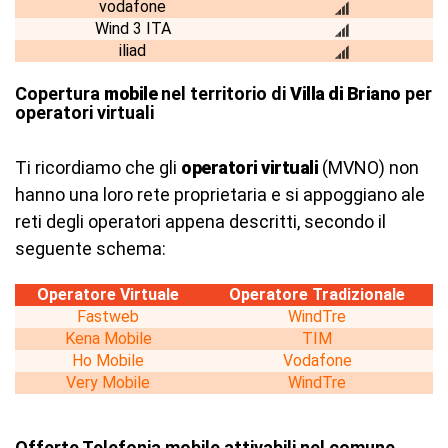
vodafone
Wind 3 ITA
iliad
Copertura
mobile
nel territorio di
Villa di Briano
per
operatori virtuali
Ti ricordiamo che gli
operatori virtuali
(MVNO) non
hanno una loro rete proprietaria e si appoggiano ale
reti degli operatori appena descritti, secondo il
seguente schema:
Operatore Virtuale
Operatore Tradizionale
Fastweb
WindTre
Kena Mobile
TIM
Ho Mobile
Vodafone
Very Mobile
WindTre
Offerte Telefonia mobile attivabili nel comune