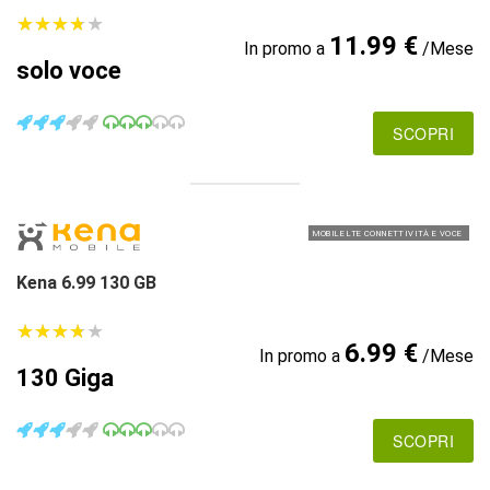
★
★
★
★
★
★
★
★
★
★
11.99 €
In promo a
/Mese
solo voce
SCOPRI
MOBILE LTE CONNETTIVITÀ E VOCE
Kena 6.99 130 GB
★
★
★
★
★
★
★
★
★
★
6.99 €
In promo a
/Mese
130 Giga
SCOPRI