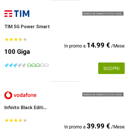
MOBILE 5G CONNETTIVITÀ E VOCE
TIM 5G Power Smart
★
★
★
★
★
★
★
★
★
★
14.99 €
In promo a
/Mese
100 Giga
SCOPRI
MOBILE 5G CONNETTIVITÀ E VOCE
Infinito Black Editi...
★
★
★
★
★
★
★
★
★
★
39.99 €
In promo a
/Mese