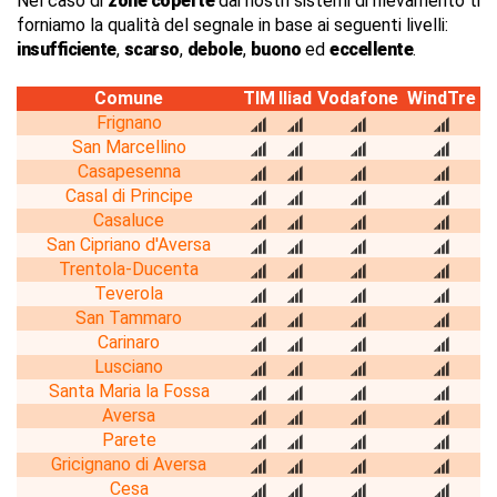
Nel caso di
zone coperte
dai nostri sistemi di rilevamento ti
forniamo la qualità del segnale in base ai seguenti livelli:
insufficiente
,
scarso
,
debole
,
buono
ed
eccellente
.
Comune
TIM
Iliad
Vodafone
WindTre
Frignano
San Marcellino
Casapesenna
Casal di Principe
Casaluce
San Cipriano d'Aversa
Trentola-Ducenta
Teverola
San Tammaro
Carinaro
Lusciano
Santa Maria la Fossa
Aversa
Parete
Gricignano di Aversa
Cesa