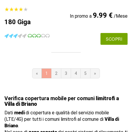
★
★
★
★
★
★
★
★
★
★
9.99 €
In promo a
/Mese
180 Giga
SCOPRI
«
1
2
3
4
5
»
Verifica copertura mobile per comuni
limitrofi
a
Villa di Briano
Dati
medi
di copertura e qualità del servizio mobile
(LTE/4G) per tutti i comuni limitrofi al comune di
Villa di
Briano
.