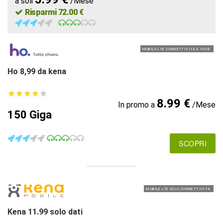
a soli
/Mese
Risparmi 72.00 €
MOBILE LTE CONNETTIVITÀ E VOCE
Ho 8,99 da kena
★
★
★
★
★
★
★
★
★
★
8.99 €
In promo a
/Mese
150 Giga
SCOPRI
MOBILE LTE SOLO CONNETTIVITÀ
Kena 11.99 solo dati