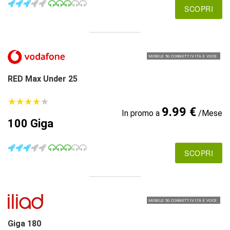
SCOPRI
MOBILE 5G CONNETTIVITÀ E VOCE
RED Max Under 25
★
★
★
★
★
★
★
★
★
★
9.99 €
In promo a
/Mese
100 Giga
SCOPRI
MOBILE 5G CONNETTIVITÀ E VOCE
Giga 180