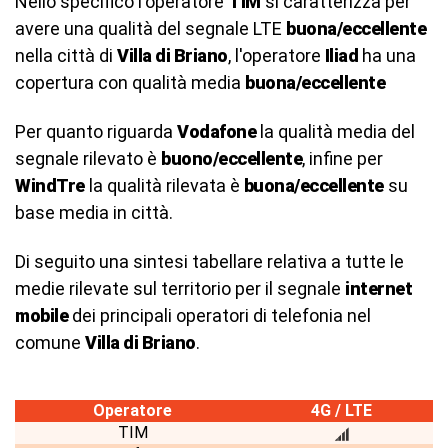
Nello specifico l'operatore
TIM
si caratterizza per
avere una qualità del segnale LTE
buona/eccellente
nella città di
Villa di Briano
, l'operatore
Iliad
ha una
copertura con qualità media
buona/eccellente
Per quanto riguarda
Vodafone
la qualità media del
segnale rilevato è
buono/eccellente
, infine per
WindTre
la qualità rilevata è
buona/eccellente
su
base media in città.
Di seguito una sintesi tabellare relativa a tutte le
medie rilevate sul territorio per il segnale
internet
mobile
dei principali operatori di telefonia nel
comune
Villa di Briano
.
Operatore
4G / LTE
TIM