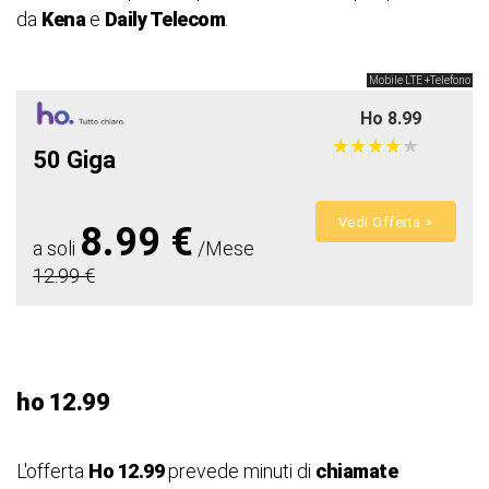
da
Kena
e
Daily Telecom
.
Mobile LTE +Telefono
Ho 8.99
★
★
★
★
★
★
★
★
★
★
50 Giga
Vedi Offerta >
8.99 €
a soli
/Mese
12.99 €
ho 12.99
L'offerta
Ho 12.99
prevede minuti di
chiamate