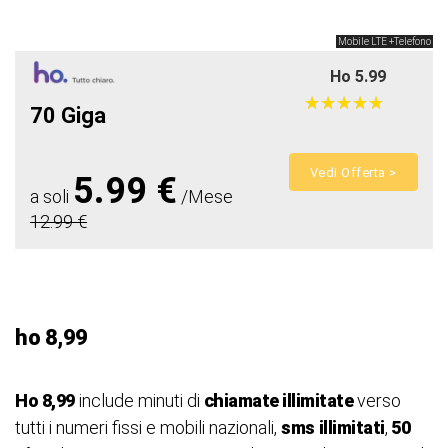
Mobile LTE +Telefono
Ho 5.99
★
★
★
★
★
★
★
★
★
★
70 Giga
Vedi Offerta >
5.99 €
a soli
/Mese
12.99 €
ho 8,99
Ho 8,99
include minuti di
chiamate illimitate
verso
tutti i numeri fissi e mobili nazionali,
sms
illimitati
,
50