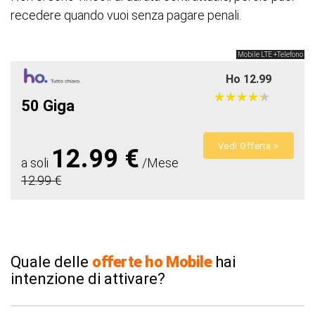
recedere quando vuoi senza pagare penali.
Mobile LTE +Telefono
Ho 12.99
★
★
★
★
★
★
★
★
★
★
50 Giga
Vedi Offerta >
12.99 €
a soli
/Mese
12.99 €
Quale delle
offerte ho
Mobile
hai
intenzione di attivare?