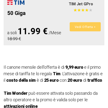
TIM Jet GPro
★
★
★
★
★
★
★
★
★
★
50 Giga
Vedi Offerta >
11.99 €
a soli
/Mese
18.99 €
Il canone mensile dell'offerta è di
9,99 euro
e il primo
mese di tariffa te lo regala
Tim
. L'attivazione è gratis e
il
costo della sim
è di
25 euro
con
20 euro
di
traffico
.
Tim Wonder
può essere attivata solo passando da
altro operatore e la promo è valida solo per le
attivazioni online
.