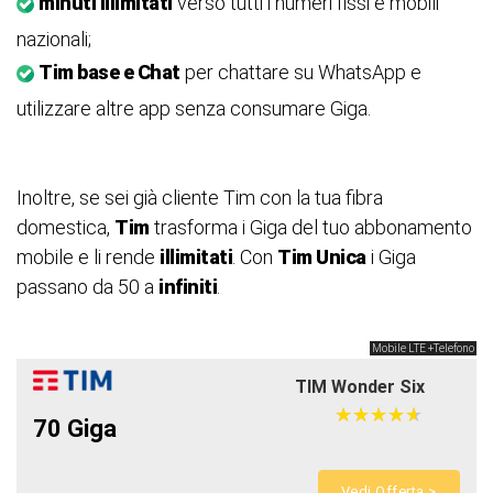
minuti illimitati
verso tutti i numeri fissi e mobili
nazionali;
Tim base e Chat
per chattare su WhatsApp e
utilizzare altre app senza consumare Giga.
Inoltre, se sei già cliente Tim con la tua fibra
domestica,
Tim
trasforma i Giga del tuo abbonamento
mobile e li rende
illimitati
. Con
Tim Unica
i Giga
passano da 50 a
infiniti
.
Mobile LTE +Telefono
TIM Wonder Six
★
★
★
★
★
★
★
★
★
★
70 Giga
Vedi Offerta >