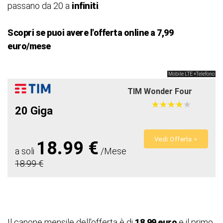
passano da 20 a
infiniti
.
Scopri se puoi avere l'offerta online a 7,99
euro/mese
Mobile LTE +Telefono
TIM Wonder Four
★
★
★
★
★
★
★
★
★
★
20 Giga
Vedi Offerta >
18.99 €
a soli
/Mese
18.99 €
Il canone mensile dell'offerta è di
18,99 euro
e il primo