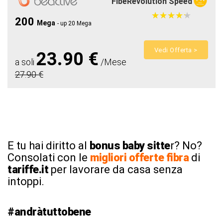
FibeRevolution Speed
★
★
★
★
★
★
★
★
★
★
200
Mega
- up 20 Mega
Vedi Offerta >
23.90 €
a soli
/Mese
27.90 €
E tu hai diritto al
bonus baby sitte
r? No?
Consolati con le
migliori offerte fibra
di
tariffe.it
per lavorare da casa senza
intoppi.
#andràtuttobene