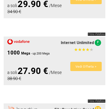
29.90 €
a soli
/Mese
34.90 €
Fibra +Telefono
Internet Unlimited
★
★
★
★
★
★
★
★
★
★
1000
Mega
- up 200 Mega
Vedi Offerta >
27.90 €
a soli
/Mese
38.90 €
Fibra +Telefono