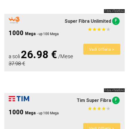
Fibra +Telefono
Super Fibra Unlimited
★
★
★
★
★
★
★
★
★
★
1000
Mega
- up 100 Mega
Vedi Offerta >
26.98 €
a soli
/Mese
37.98 €
Fibra +Telefono
Tim Super Fibra
★
★
★
★
★
★
★
★
★
★
1000
Mega
- up 100 Mega
Vedi Offerta >