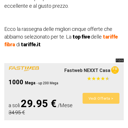
eccellente e al giusto prezzo.
Ecco la rassegna delle migliori cinque offerte che
abbiamo selezionato per te. La
top five
delle
tariffe
fibra
di
tariffe.it
.
Fibra
Fastweb NEXXT Casa
★
★
★
★
★
★
★
★
★
★
1000
Mega
- up 200 Mega
Vedi Offerta >
29.95 €
a soli
/Mese
34.95 €