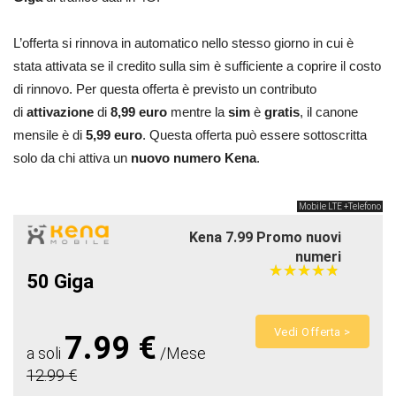
L’offerta si rinnova in automatico nello stesso giorno in cui è
stata attivata se il credito sulla sim è sufficiente a coprire il costo
di rinnovo. Per questa offerta è previsto un contributo
di
attivazione
di
8,99 euro
mentre la
sim
è
gratis
, il canone
mensile è di
5,99 euro
. Questa offerta può essere sottoscritta
solo da chi attiva un
nuovo numero Kena
.
Mobile LTE +Telefono
Kena 7.99 Promo nuovi
numeri
★
★
★
★
★
★
★
★
★
★
50 Giga
Vedi Offerta >
7.99 €
a soli
/Mese
12.99 €