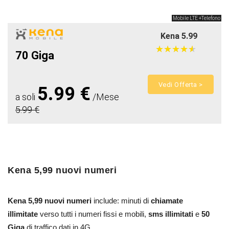
Mobile LTE +Telefono
Kena 5.99
★
★
★
★
★
★
★
★
★
★
70 Giga
Vedi Offerta >
5.99 €
a soli
/Mese
5.99 €
Kena 5,99 nuovi numeri
Kena 5,99 nuovi numeri
include: minuti di
chiamate
illimitate
verso tutti i numeri fissi e mobili,
sms illimitati
e
50
Giga
di traffico dati in 4G.