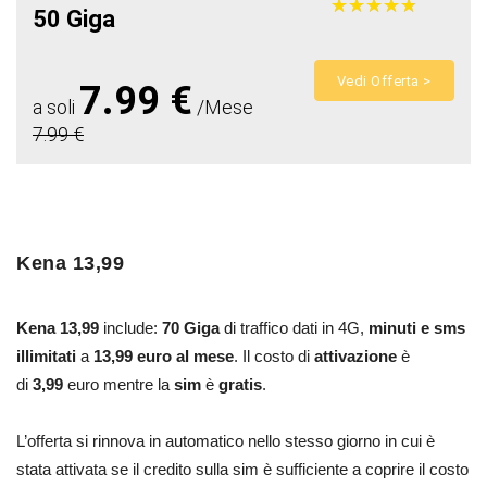
★
★
★
★
★
★
★
★
★
★
50 Giga
Vedi Offerta >
7.99 €
a soli
/Mese
7.99 €
Kena 13,99
Kena 13,99
include:
70 Giga
di traffico dati in 4G,
minuti e sms
illimitati
a
13,99 euro al mese
. Il costo di
attivazione
è
di
3,99
euro mentre la
sim
è
gratis
.
L’offerta si rinnova in automatico nello stesso giorno in cui è
stata attivata se il credito sulla sim è sufficiente a coprire il costo