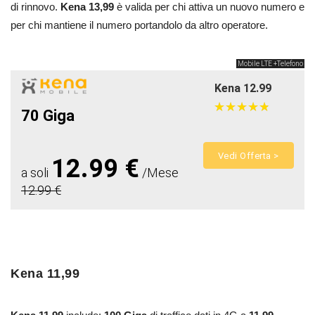
di rinnovo.
Kena 13,99
è valida per chi attiva un nuovo numero e
per chi mantiene il numero portandolo da altro operatore.
Mobile LTE +Telefono
Kena 12.99
★
★
★
★
★
★
★
★
★
★
70 Giga
Vedi Offerta >
12.99 €
a soli
/Mese
12.99 €
Kena 11,99