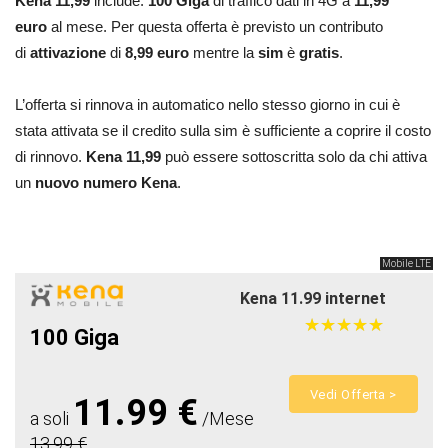
Kena 11,99
include:
100 Giga
di traffico dati in 4G a
11,99
euro
al mese. Per questa offerta è previsto un contributo
di
attivazione
di
8,99 euro
mentre la
sim
è
gratis
.
L’offerta si rinnova in automatico nello stesso giorno in cui è
stata attivata se il credito sulla sim è sufficiente a coprire il costo
di rinnovo.
Kena 11,99
può essere sottoscritta solo da chi attiva
un
nuovo numero Kena
.
Mobile LTE
Kena 11.99 internet
★
★
★
★
★
★
★
★
★
★
100 Giga
Vedi Offerta >
11.99 €
a soli
/Mese
13.99 €