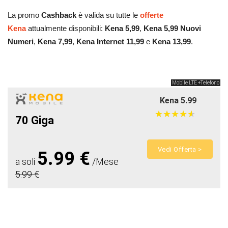
La promo
Cashback
è valida su tutte le
offerte
Kena
attualmente disponibili:
Kena 5,99
,
Kena 5,99 Nuovi
Numeri
,
Kena 7,99
,
Kena Internet 11,99
e
Kena 13,99
.
Mobile LTE +Telefono
Kena 5.99
★
★
★
★
★
★
★
★
★
★
70 Giga
Vedi Offerta >
5.99 €
a soli
/Mese
5.99 €