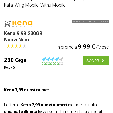
Italia, Wing Mobile, Withu Mobile.
MOBILE LTE CONNETTIVITÃ E VOCE
Kena 9.99 230GB
Nuovi Num...
9.99 €
★
★
★
★
★
★
★
★
★
★
in promo a
/Mese
230 Giga
SCOPRI
Rete
4G
Kena 7,99 nuovi numeri
L’offerta
Kena 7,99 nuovi numeri
include: minuti di
chiamate illimitate
verso tutti i numeri fissi e mobili,