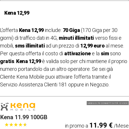
Kena 12,99
L'offerta
Kena 12,99
include:
70 Giga
(170 Giga per 30
giorni) di traffico dati in 4G,
minuti illimitati
verso fissi e
mobili,
sms illimitati
ad un prezzo di
12,99 euro
al mese.
Per questa offerta il costo di
attivazione
e la
sim
sono
gratis
.
Kena 12,99
è valida solo per chi mantiene il proprio
numero portandolo da un altro operatore. Se sei già
Cliente Kena Mobile puoi attivare l’offerta tramite il
Servizio Assistenza Clienti 181 oppure in Negozio.
MOBILE LTE CONNETTIVITÃ E VOCE
Kena 11.99 100GB
11.99 €
★
★
★
★
★
★
★
★
★
★
in promo a
/Mese