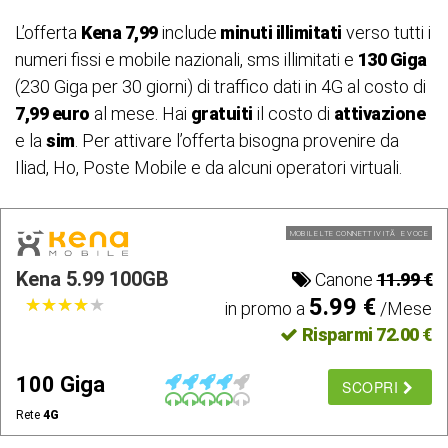
L’offerta
Kena 7,99
include
minuti illimitati
verso tutti i
numeri fissi e mobile nazionali, sms illimitati e
130 Giga
(230 Giga per 30 giorni) di traffico dati in 4G al costo di
7,99 euro
al mese. Hai
gratuiti
il costo di
attivazione
e la
sim
. Per attivare l’offerta bisogna provenire da
Iliad, Ho, Poste Mobile e da alcuni operatori virtuali.
MOBILE LTE CONNETTIVITÃ E VOCE
Kena 5.99 100GB
Canone
11.99 €
5.99 €
★
★
★
★
★
★
★
★
★
★
in promo a
/Mese
Risparmi 72.00 €
100 Giga
SCOPRI
Rete
4G