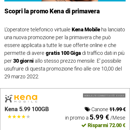
Scopri la promo Kena di primavera
L'operatore telefonico virtuale
Kena Mobile
ha lanciato
una nuova promozione per la primavera che può
essere applicata a tutte le sue offerte online e che
permette di avere
gratis 100 Giga
di traffico dati in più
per
30 giorni
allo stesso prezzo mensile. E' possibile
usufruire di questa promozione fino alle ore 10,00 del
29 marzo 2022.
MOBILE LTE CONNETTIVITÃ E VOCE
Kena 5.99 100GB
Canone
11.99 €
5.99 €
★
★
★
★
★
★
★
★
★
★
in promo a
/Mese
Risparmi 72.00 €