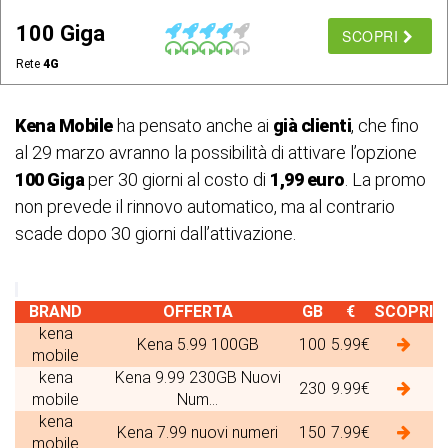
100 Giga
SCOPRI
Rete
4G
Kena Mobile
ha pensato anche ai
già clienti
, che fino
al 29 marzo avranno la possibilità di attivare l’opzione
100 Giga
per 30 giorni al costo di
1,99 euro
. La promo
non prevede il rinnovo automatico, ma al contrario
scade dopo 30 giorni dall’attivazione.
BRAND
OFFERTA
GB
€
SCOPRI
kena
Kena 5.99 100GB
100
5.99€
mobile
kena
Kena 9.99 230GB Nuovi
230
9.99€
mobile
Num...
kena
Kena 7.99 nuovi numeri
150
7.99€
mobile