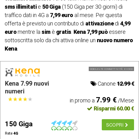
sms illimitati
e
50 Giga
(150 Giga per 30 giorni) di
traffico dati in 4G a
7,99 euro
al mese. Per questa
offerta è previsto un contributo di
attivazione
di
4,99
euro
mentre la
sim
è
gratis
.
Kena 7,99 può
essere
sottoscritta solo da chi attiva online un
nuovo numero
Kena
.
MOBILE LTE CONNETTIVITÃ E VOCE
Kena 7.99 nuovi
Canone
12.99 €
numeri
7.99 €
★
★
★
★
★
★
★
★
★
★
in promo a
/Mese
Risparmi 60.00 €
150 Giga
SCOPRI
Rete
4G