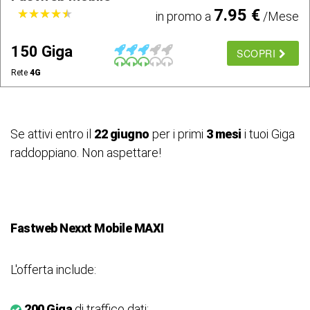
7.95 €
★
★
★
★
★
★
★
★
★
★
in promo a
/Mese
150 Giga
SCOPRI
Rete
4G
Se attivi entro il
22 giugno
per i primi
3 mesi
i tuoi Giga
raddoppiano. Non aspettare!
Fastweb Nexxt Mobile MAXI
L'offerta include:
200 Giga
di traffico dati;