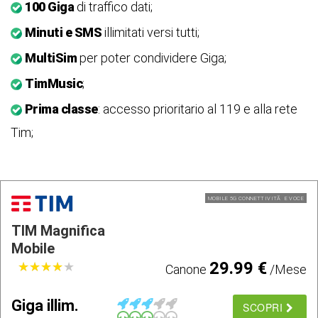
100 Giga
di traffico dati;
Minuti e SMS
illimitati versi tutti;
MultiSim
per poter condividere Giga;
TimMusic
;
Prima classe
: accesso prioritario al 119 e alla rete
Tim;
MOBILE 5G CONNETTIVITÃ E VOCE
TIM Magnifica
Mobile
29.99 €
★
★
★
★
★
★
★
★
★
★
Canone
/Mese
Giga illim.
SCOPRI