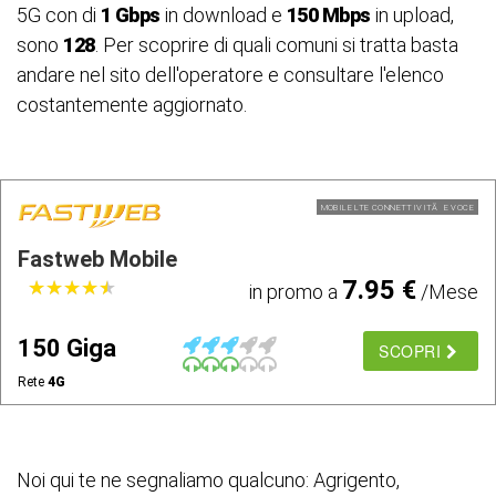
5G con di
1 Gbps
in download e
150 Mbps
in upload,
sono
128
. Per scoprire di quali comuni si tratta basta
andare nel sito dell'operatore e consultare l'elenco
costantemente aggiornato.
MOBILE LTE CONNETTIVITÃ E VOCE
Fastweb Mobile
7.95 €
★
★
★
★
★
★
★
★
★
★
in promo a
/Mese
150 Giga
SCOPRI
Rete
4G
Noi qui te ne segnaliamo qualcuno: Agrigento,