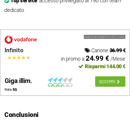
Top service
: accesso privilegiato al 190 con team
dedicato.
MOBILE 5G CONNETTIVITÃ E VOCE
Infinito
Canone
36.99 €
24.99 €
★
★
★
★
★
★
★
★
★
★
in promo a
/Mese
Risparmi 144.00 €
Giga illim.
SCOPRI
Rete
5G
Conclusioni