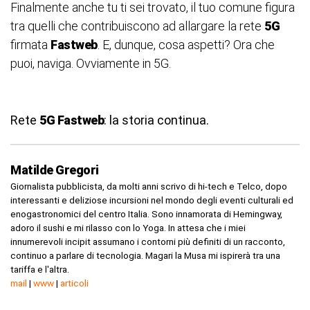
Finalmente anche tu ti sei trovato, il tuo comune figura
tra quelli che contribuiscono ad allargare la rete
5G
firmata
Fastweb
. E, dunque, cosa aspetti? Ora che
puoi, naviga. Ovviamente in 5G.
Rete
5G Fastweb
: la storia continua.
Matilde Gregori
Giornalista pubblicista, da molti anni scrivo di hi-tech e Telco, dopo
interessanti e deliziose incursioni nel mondo degli eventi culturali ed
enogastronomici del centro Italia. Sono innamorata di Hemingway,
adoro il sushi e mi rilasso con lo Yoga. In attesa che i miei
innumerevoli incipit assumano i contorni più definiti di un racconto,
continuo a parlare di tecnologia. Magari la Musa mi ispirerà tra una
tariffa e l'altra.
mail
|
www
|
articoli