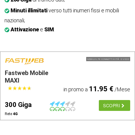
Minuti illimitati
verso tutti inumeri fissi e mobili
nazionali;
Attivazione
e
SIM
.
MOBILE LTE CONNETTIVITÃ E VOCE
Fastweb Mobile
MAXI
11.95 €
★
★
★
★
★
★
★
★
★
★
in promo a
/Mese
300 Giga
SCOPRI
Rete
4G