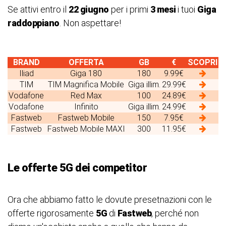
Se attivi entro il
22 giugno
per i primi
3 mesi
i tuoi
Giga
raddoppiano
. Non aspettare!
BRAND
OFFERTA
GB
€
SCOPRI
Iliad
Giga 180
180
9.99€
TIM
TIM Magnifica Mobile
Giga illim.
29.99€
Vodafone
Red Max
100
24.89€
Vodafone
Infinito
Giga illim.
24.99€
Fastweb
Fastweb Mobile
150
7.95€
Fastweb
Fastweb Mobile MAXI
300
11.95€
Le offerte 5G dei competitor
Ora che abbiamo fatto le dovute presetnazioni con le
offerte rigorosamente
5G
di
Fastweb
, perché non