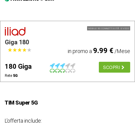
MOBILE 5G CONNETTIVITÃ E VOCE
Giga 180
9.99 €
★
★
★
★
★
★
★
★
★
★
in promo a
/Mese
180 Giga
SCOPRI
Rete
5G
TIM Super 5G
L'offerta include: