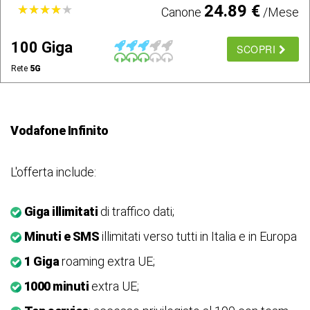
24.89 €
★
★
★
★
★
★
★
★
★
★
Canone
/Mese
100 Giga
SCOPRI
Rete
5G
Vodafone Infinito
L'offerta include:
Giga illimitati
di traffico dati;
Minuti e SMS
illimitati verso tutti in Italia e in Europa
1 Giga
roaming extra UE;
1000 minuti
extra UE;