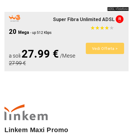
ADSL +Telefono
Super Fibra Unlimited ADSL
★
★
★
★
★
★
★
★
★
★
20
Mega
- up 512 Kbps
Vedi Offerta >
27.99 €
a soli
/Mese
27.99 €
Linkem Maxi Promo