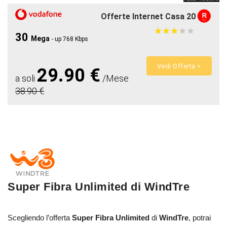
Offerte Internet Casa 20
★
★
★
★
★
★
★
★
★
★
30
Mega
- up 768 Kbps
Vedi Offerta >
29.90 €
a soli
/Mese
38.90 €
Super Fibra Unlimited di WindTre
Scegliendo l’offerta
Super Fibra Unlimited
di
WindTre
, potrai