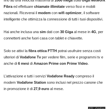
fino ad una velocità massima di
1000 mega
sulla
Giga Network
Fibra
ed effettuare
chiamate illimitate
verso fissi e mobili
nazionali. Riceverai il
modem
con
wifi optimizer
, il software
intelligente che ottimizza la connessione di tutti i tuoi dispositivi.
Hai anche inclusa una
sim
dati con
30 Giga
al mese in
4G
, per
connetterti anche fuori casa con tablet e chiavette.
Solo se attivi la
fibra ottica FTTH
potrai usufruire senza costi
ulteriori di
Vodafone Tv
per vedere film, serie e programmi tv e
anche di
6 mesi
di
Amazon Prime con Prime Video
.
L’attivazione e tutti i servizi
Vodafone Ready
compreso il
modem
Vodafone Station
sono inclusi nel prezzo canone che
in promozione è di
27,9 euro
al mese.
ADSL +Telefono