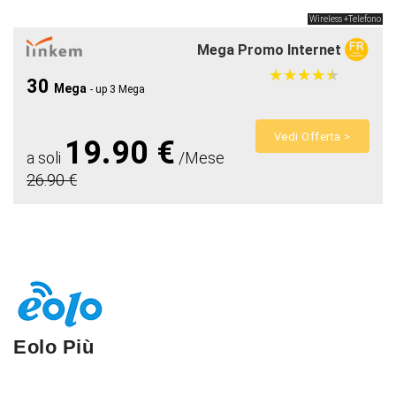
Wireless +Telefono
Mega Promo Internet
★
★
★
★
★
★
★
★
★
★
30
Mega
- up 3 Mega
Vedi Offerta >
19.90 €
a soli
/Mese
26.90 €
Eolo Più