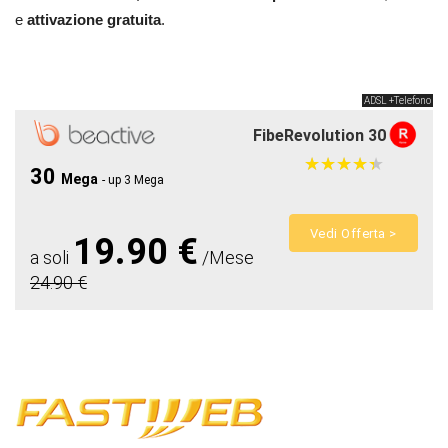
e
attivazione gratuita
.
ADSL +Telefono
FibeRevolution 30
★
★
★
★
★
★
★
★
★
★
30
Mega
- up 3 Mega
Vedi Offerta >
19.90 €
a soli
/Mese
24.90 €