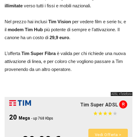
illimitate
verso tutti i fissi e mobili nazionali.
Nel prezzo hai inclusi
Tim Vision
per vedere film e serie tv, e
il
modem Tim Hub
più potente di sempre e l’attivazione. Il
canone ha un costo di
29,9 euro
.
L’offerta
Tim Super Fibra
è valida per chi richiede una nuova
attivazione di linea, e per coloro che vogliono passare a Tim
provenendo da un altro operatore.
ADSL +Telefono
Tim Super ADSL
★
★
★
★
★
★
★
★
★
★
20
Mega
- up 768 Kbps
Vedi Offerta >