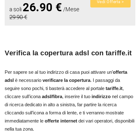
Vedi Offerta >
26.90 €
a soli
/Mese
29.90 €
Verifica la copertura adsl con tariffe.it
Per sapere se al tuo indirizzo di casa puoi attivare un’
offerta
adsl
è necessario
verificare la copertura
. I passaggi da
seguire sono pochi, ti basterà accedere al portale
tariffe.it
,
cliccare sull’icona
adsl/fibra
, inserire il tuo
indirizzo
nel campo
di ricerca dedicato in alto a sinistra, far partire la ricerca
cliccando sull’icona a forma di lente, e ti verranno mostrate
immediatamente le
offerte internet
dei vari operatori, disponibili
nella tua zona.