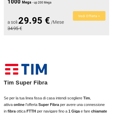
1000
Mega
- up 200 Mega
Vedi Offerta >
29.95 €
a soli
/Mese
34.95 €
Tim Super Fibra
Se per la tua linea fissa di casa intendi scegliere
Tim
,
attiva
online
l’offerta
Super Fibra
per avere una connessione
in
fibra
ottica
FTTH
per navigare fino a
1 Giga
e fare
chiamate