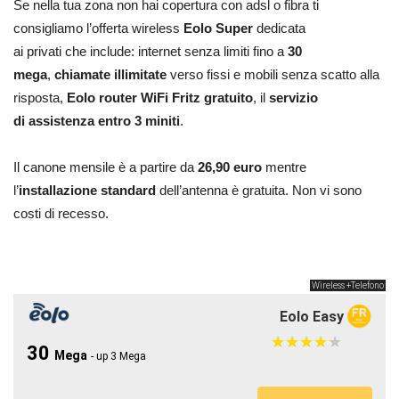
Se nella tua zona non hai copertura con adsl o fibra ti
consigliamo l’offerta wireless
Eolo Super
dedicata
ai privati che include: internet senza limiti fino a
30
mega
,
chiamate illimitate
verso fissi e mobili senza scatto alla
risposta,
Eolo router WiFi Fritz gratuito
, il
servizio
di assistenza entro 3 miniti
.
Il canone mensile è a partire da
26,90 euro
mentre
l’
installazione standard
dell’antenna è gratuita. Non vi sono
costi di recesso.
Wireless +Telefono
Eolo Easy
★
★
★
★
★
★
★
★
★
★
30
Mega
- up 3 Mega