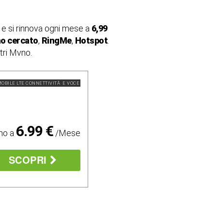
i
e si rinnova ogni mese a
6,99
ho cercato
,
RingMe
,
Hotspot
.
tri Mvno.
OBILE LTE CONNETTIVITÃ E VOCE
6.99 €
mo a
/Mese
SCOPRI