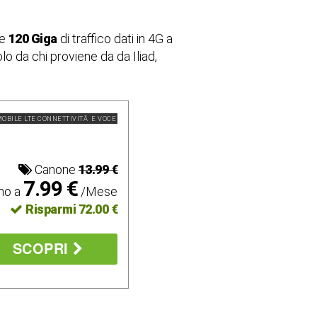
e
120 Giga
di traffico dati in 4G a
lo da chi proviene da da Iliad,
OBILE LTE CONNETTIVITÃ E VOCE
Canone
13.99 €
7.99 €
mo a
/Mese
Risparmi 72.00 €
SCOPRI