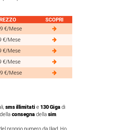
REZZO
SCOPRI
99 €/Mese
9 €/Mese
9 €/Mese
9 €/Mese
99 €/Mese
li,
sms illimitati
e
130 Giga
di
 della
consegna
della
sim
.
 del proprio numero da Iliad, Ho,