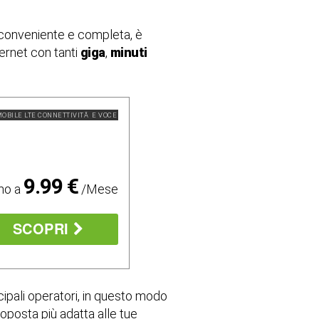
ù conveniente e completa, è
ernet con tanti
giga
,
minuti
OBILE LTE CONNETTIVITÃ E VOCE
9.99 €
mo a
/Mese
SCOPRI
cipali operatori, in questo modo
oposta più adatta alle tue