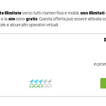
e illimitate
verso tutti i numeri fissi e mobili,
sms illimitati
e la
sim
sono
gratis
. Questa offerta può essere attivata so
e alcuni altri operatori virtuali.
M
in pro