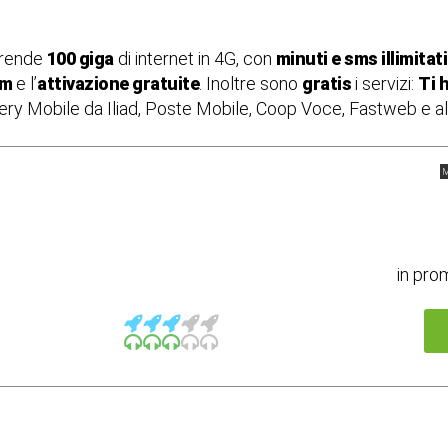
rende
100 giga
di internet in 4G, con
minuti e sms illimitat
im
e l’
attivazione gratuite
. Inoltre sono
gratis
i servizi:
Ti 
ery Mobile da Iliad, Poste Mobile, Coop Voce, Fastweb e al
M
in pro