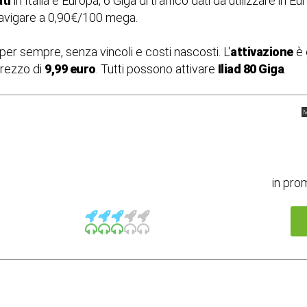
ati
in Italia e Europa, 6 Giga di traffico dati da utilizzare in E
navigare a 0,90€/100 mega.
per sempre, senza vincoli e costi nascosti. L'
attivazione
è
prezzo di
9,99 euro
. Tutti possono attivare
Iliad 80 Giga
.
M
in pro