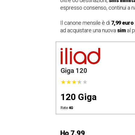
oltre 60 destinazioni,
sms illimit
espresso consenso, continui a 
Il canone mensile è di
7,99 euro
ad acquistare una nuova
sim
al 
Giga 120
★
★
★
★
★
★
★
★
★
★
120 Giga
Rete
4G
Ho 7,99