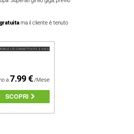
uropa. Superati gli 80 giga, previo
gratuita
ma il cliente è tenuto
OBILE LTE CONNETTIVITÃ E VOCE
7.99 €
mo a
/Mese
SCOPRI