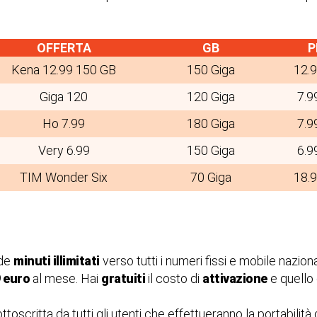
OFFERTA
GB
P
Kena 12.99 150 GB
150 Giga
12.
Giga 120
120 Giga
7.9
Ho 7.99
180 Giga
7.9
Very 6.99
150 Giga
6.9
TIM Wonder Six
70 Giga
18.
ude
minuti illimitati
verso tutti i numeri fissi e mobile naziona
9 euro
al mese. Hai
gratuiti
il costo di
attivazione
e quello
oscritta da tutti gli utenti che effettueranno la portabilità