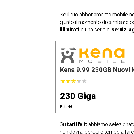
Se il tuo abbonamento mobile non 
giunto il momento di cambiare o
illimitati
e una serie di
servizi a
Kena 9.99 230GB Nuovi 
★
★
★
★
★
★
★
★
★
★
230 Giga
Rete
4G
Su
tariffe.it
abbiamo selezionato 
non dovrai perdere tempo a fare 