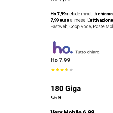
Ho 7,99
include minuti di
chiamat
7,99 euro
al mese. L’
attivazione
Fastweb, Coop Voce, Poste Mobile 
Ho 7.99
★
★
★
★
★
★
★
★
★
★
180 Giga
Rete
4G
Very Mobile 6,99