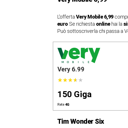
L'offerta
Very Mobile 6,99
comp
euro
Se richiesta
online
hai la
s
Può sottoscriverla chi passa a V
Very 6.99
★
★
★
★
★
★
★
★
★
★
150 Giga
Rete
4G
Tim Wonder Six