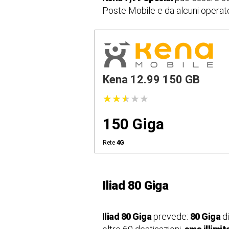
Poste Mobile e da alcuni operatori
Kena 12.99 150 GB
★
★
★
★
★
★
★
★
★
★
150 Giga
Rete
4G
Iliad 80 Giga
Iliad 80 Giga
prevede:
80 Giga
di