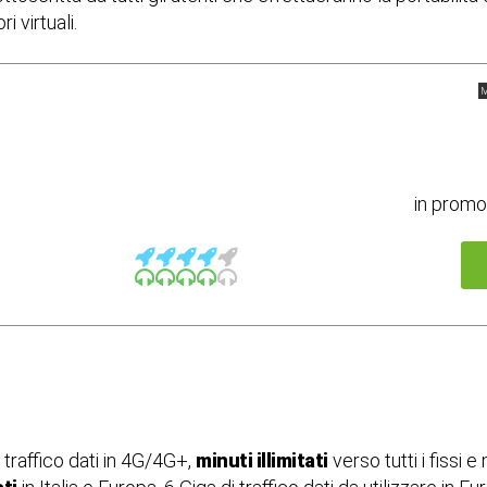
 virtuali.
M
in prom
 traffico dati in 4G/4G+,
minuti illimitati
verso tutti i fissi e