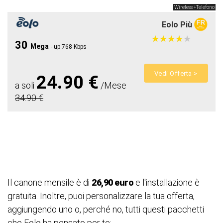
Wireless +Telefono
Eolo Più
★
★
★
★
★
★
★
★
★
★
30
Mega
- up 768 Kbps
Vedi Offerta >
24.90 €
a soli
/Mese
34.90 €
Il canone mensile è di
26,90 euro
e l'installazione è
gratuita. Inoltre, puoi personalizzare la tua offerta,
aggiungendo uno o, perché no, tutti questi pacchetti
che Eolo ha pensato per te: