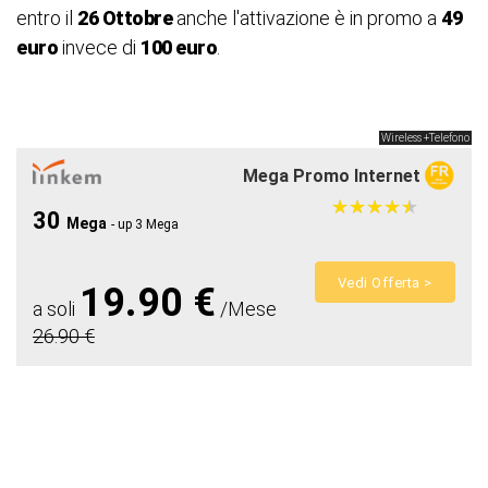
entro il
26 Ottobre
anche l'attivazione è in promo a
49
euro
invece di
100 euro
.
Wireless +Telefono
Mega Promo Internet
★
★
★
★
★
★
★
★
★
★
30
Mega
- up 3 Mega
Vedi Offerta >
19.90 €
a soli
/Mese
26.90 €