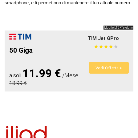
smartphone, e ti permettono di mantenere il tuo attuale numero.
Mobile LTE +Telefono
TIM Jet GPro
★
★
★
★
★
★
★
★
★
★
50 Giga
Vedi Offerta >
11.99 €
a soli
/Mese
18.99 €