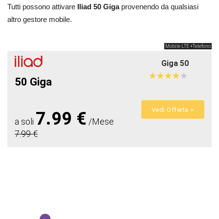
Tutti possono attivare
Iliad 50 Giga
provenendo da qualsiasi
altro gestore mobile.
Mobile LTE +Telefono
Giga 50
★
★
★
★
★
★
★
★
★
★
50 Giga
Vedi Offerta >
7.99 €
a soli
/Mese
7.99 €