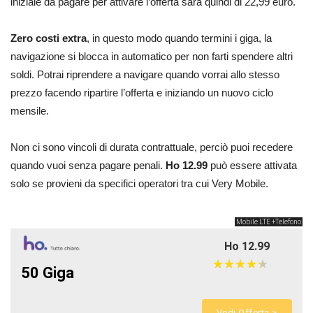
iniziale da pagare per attivare l’offerta sarà quindi di 22,99 euro.
Zero costi extra
, in questo modo quando termini i giga, la
navigazione si blocca in automatico per non farti spendere altri
soldi. Potrai riprendere a navigare quando vorrai allo stesso
prezzo facendo ripartire l’offerta e iniziando un nuovo ciclo
mensile.
Non ci sono vincoli di durata contrattuale, perciò puoi recedere
quando vuoi senza pagare penali.
Ho 12.99
può essere attivata
solo se provieni da specifici operatori tra cui Very Mobile.
Mobile LTE +Telefono
Ho 12.99
★
★
★
★
★
★
★
★
★
★
50 Giga
Vedi Offerta >