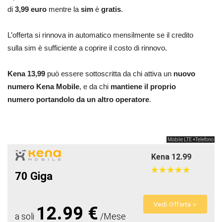
di
3,99 euro
mentre la
sim
è
gratis
.
L’offerta si rinnova in automatico mensilmente se il credito
sulla sim è sufficiente a coprire il costo di rinnovo.
Kena 13,99
può essere sottoscritta da chi attiva un
nuovo
numero Kena Mobile
, e da chi
mantiene il proprio
numero
portandolo da un altro operatore
.
Mobile LTE +Telefono
Kena 12.99
★
★
★
★
★
★
★
★
★
★
70 Giga
Vedi Offerta >
12.99 €
a soli
/Mese