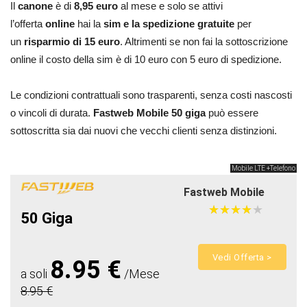
Il
canone
è di
8,95 euro
al mese e solo se attivi
l’offerta
online
hai la
sim e la spedizione gratuite
per
un
risparmio di 15 euro
. Altrimenti se non fai la sottoscrizione
online il costo della sim è di 10 euro con 5 euro di spedizione.
Le condizioni contrattuali sono trasparenti, senza costi nascosti
o vincoli di durata.
Fastweb Mobile 50 giga
può essere
sottoscritta sia dai nuovi che vecchi clienti senza distinzioni.
Mobile LTE +Telefono
Fastweb Mobile
★
★
★
★
★
★
★
★
★
★
50 Giga
Vedi Offerta >
8.95 €
a soli
/Mese
8.95 €