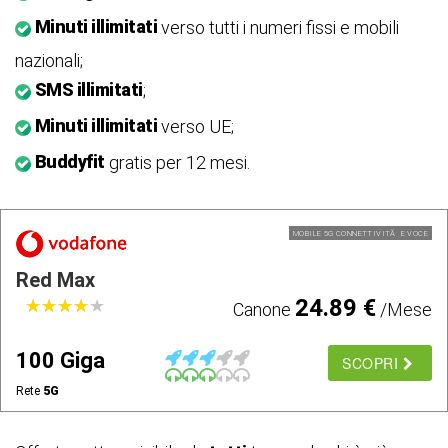
Minuti illimitati
verso tutti i numeri fissi e mobili
nazionali;
SMS illimitati
;
Minuti illimitati
verso UE;
Buddyfit
gratis per 12 mesi.
MOBILE 5G CONNETTIVITÃ E VOCE
Red Max
24.89 €
★
★
★
★
★
★
★
★
★
★
Canone
/Mese
100 Giga
SCOPRI
Rete
5G