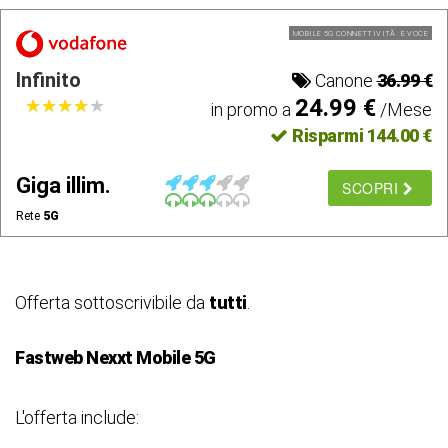
MOBILE 5G CONNETTIVITÃ E VOCE
Infinito
Canone
36.99 €
24.99 €
★
★
★
★
★
★
★
★
★
★
in promo a
/Mese
Risparmi 144.00 €
Giga illim.
SCOPRI
Rete
5G
Offerta sottoscrivibile da
tutti
.
Fastweb Nexxt Mobile 5G
L'offerta include: