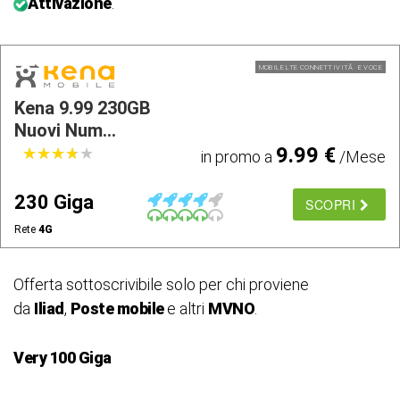
Attivazione
.
MOBILE LTE CONNETTIVITÃ E VOCE
Kena 9.99 230GB
Nuovi Num...
9.99 €
★
★
★
★
★
★
★
★
★
★
in promo a
/Mese
230 Giga
SCOPRI
Rete
4G
Offerta sottoscrivibile solo per chi proviene
da
Iliad
,
Poste mobile
e altri
MVNO
.
Very 100 Giga