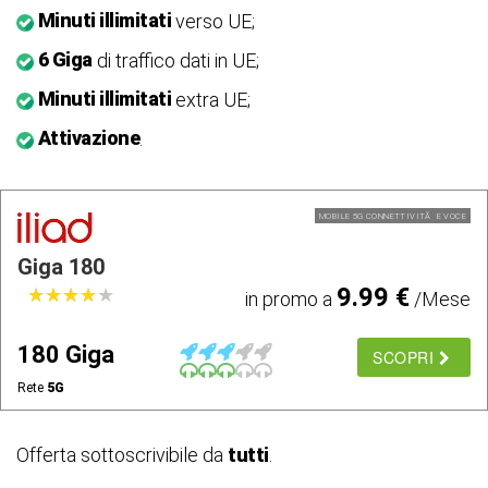
Minuti illimitati
verso UE;
6 Giga
di traffico dati in UE;
Minuti illimitati
extra UE;
Attivazione
.
MOBILE 5G CONNETTIVITÃ E VOCE
Giga 180
9.99 €
★
★
★
★
★
★
★
★
★
★
in promo a
/Mese
180 Giga
SCOPRI
Rete
5G
Offerta sottoscrivibile da
tutti
.