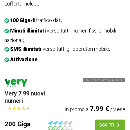
L'offerta include:
100 Giga
di traffico dati;
Minuti illimitati
verso tutti i numeri fissi e mobili
nazionali;
SMS illimitati
verso tutti gli operatori mobile;
Attivazione
.
MOBILE LTE CONNETTIVITÃ E VOCE
Very 7.99 nuovi
numeri
7.99 €
★
★
★
★
★
★
★
★
★
★
in promo a
/Mese
200 Giga
SCOPRI