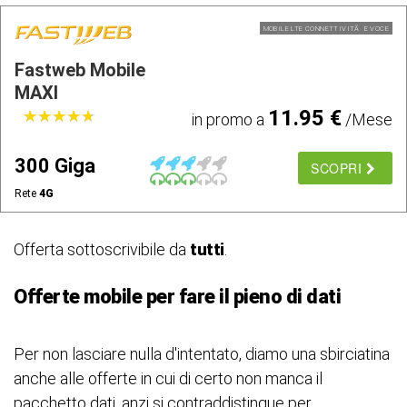
MOBILE LTE CONNETTIVITÃ E VOCE
Fastweb Mobile
MAXI
11.95 €
★
★
★
★
★
★
★
★
★
★
in promo a
/Mese
300 Giga
SCOPRI
Rete
4G
Offerta sottoscrivibile da
tutti
.
Offerte mobile per fare il pieno di dati
Per non lasciare nulla d'intentato, diamo una sbirciatina
anche alle offerte in cui di certo non manca il
pacchetto dati, anzi si contraddistingue per