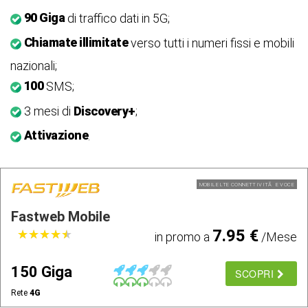
90 Giga
di traffico dati in 5G;
Chiamate illimitate
verso tutti i numeri fissi e mobili
nazionali;
100
SMS;
3 mesi di
Discovery+
;
Attivazione
.
MOBILE LTE CONNETTIVITÃ E VOCE
Fastweb Mobile
7.95 €
★
★
★
★
★
★
★
★
★
★
in promo a
/Mese
150 Giga
SCOPRI
Rete
4G