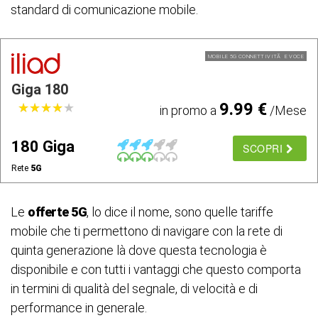
standard di comunicazione mobile.
MOBILE 5G CONNETTIVITÃ E VOCE
Giga 180
9.99 €
★
★
★
★
★
★
★
★
★
★
in promo a
/Mese
180 Giga
SCOPRI
Rete
5G
Le
offerte 5G
, lo dice il nome, sono quelle tariffe
mobile che ti permettono di navigare con la rete di
quinta generazione là dove questa tecnologia è
disponibile e con tutti i vantaggi che questo comporta
in termini di qualità del segnale, di velocità e di
performance in generale.