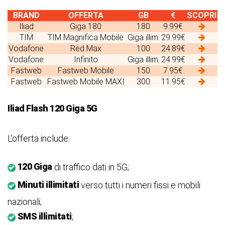
BRAND
OFFERTA
GB
€
SCOPRI
Iliad
Giga 180
180
9.99€
TIM
TIM Magnifica Mobile
Giga illim.
29.99€
Vodafone
Red Max
100
24.89€
Vodafone
Infinito
Giga illim.
24.99€
Fastweb
Fastweb Mobile
150
7.95€
Fastweb
Fastweb Mobile MAXI
300
11.95€
Iliad Flash 120 Giga 5G
L'offerta include:
120 Giga
di traffico dati in 5G;
Minuti illimitati
verso tutti i numeri fissi e mobili
nazionali;
SMS illimitati
;