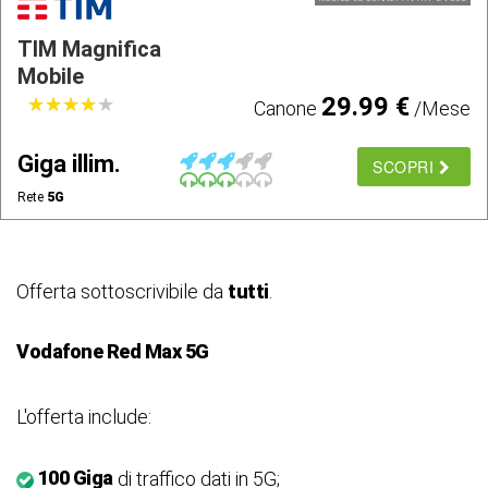
TIM Magnifica
Mobile
29.99 €
★
★
★
★
★
★
★
★
★
★
Canone
/Mese
Giga illim.
SCOPRI
Rete
5G
Offerta sottoscrivibile da
tutti
.
Vodafone Red Max 5G
L'offerta include:
100 Giga
di traffico dati in 5G;