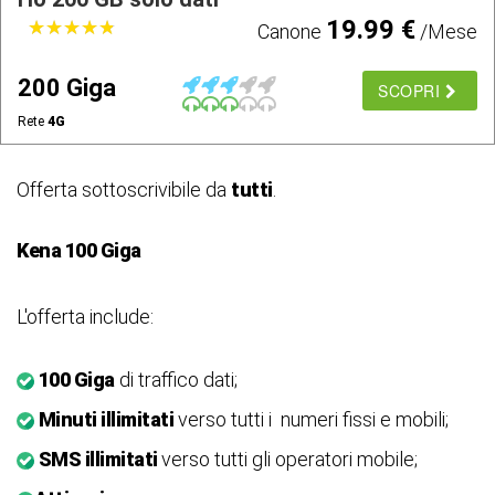
19.99 €
★
★
★
★
★
★
★
★
★
★
Canone
/Mese
200 Giga
SCOPRI
Rete
4G
Offerta sottoscrivibile da
tutti
.
Kena 100 Giga
L'offerta include:
100 Giga
di traffico dati;
Minuti illimitati
verso tutti i numeri fissi e mobili;
SMS illimitati
verso tutti gli operatori mobile;