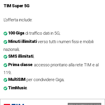
TIM Super 5G
L'offerta include:
100 Giga
di traffico dati in 5G;
Minuti illimitati
verso tutti i numeri fissi e mobili
nazionali;
SMS illimitati
;
Prima classe
: accesso prioritario alla rete TIM e al
119;
MultiSIM
per condividere Giga;
TimMusic
.
MOBILE 5G CONNETTIVITÃ E VOCE