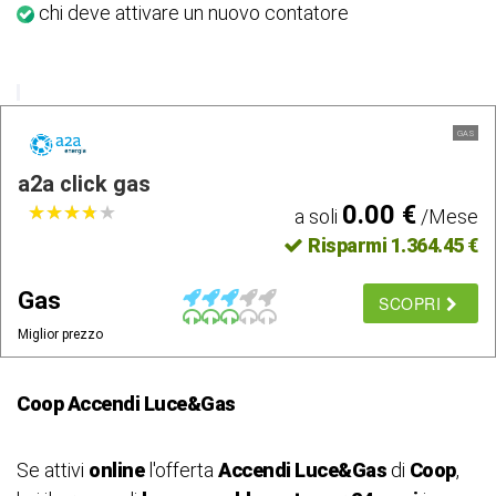
chi deve attivare un nuovo contatore
GAS
a2a click gas
0.00 €
★
★
★
★
★
★
★
★
★
★
a soli
/Mese
Risparmi 1.364.45 €
Gas
SCOPRI
Miglior prezzo
Coop Accendi Luce&Gas
Se attivi
online
l'offerta
Accendi Luce&Gas
di
Coop
,