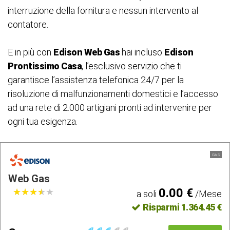
interruzione della fornitura e nessun intervento al
contatore.
E in più con
Edison Web Gas
hai incluso
Edison
Prontissimo Casa
, l’esclusivo servizio che ti
garantisce l’assistenza telefonica 24/7 per la
risoluzione di malfunzionamenti domestici e l’accesso
ad una rete di 2.000 artigiani pronti ad intervenire per
ogni tua esigenza.
GAS
Web Gas
0.00 €
★
★
★
★
★
★
★
★
★
★
a soli
/Mese
Risparmi 1.364.45 €