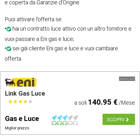
e coperta da Garanzie d'Origine.
Puoi attivare l’offerta se:
•
hai un contratto luce attivo con un altro fornitore e
vuoi passare a Eni gas e luce;
•
sei già cliente Eni gas e luce e vuoi cambiare
offerta
GAS E LUCE
Link Gas Luce
140.95 €
★
★
★
★
★
★
★
★
★
★
a soli
/Mese
Gas e Luce
SCOPRI
Miglior prezzo