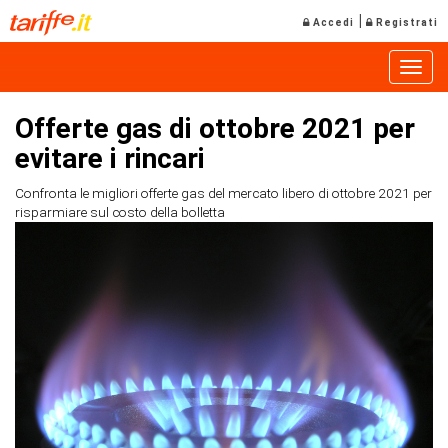
|
Accedi
Registrati
Toggle
Offerte gas di ottobre 2021 per
evitare i rincari
Confronta le migliori offerte gas del mercato libero di ottobre 2021 per
risparmiare sul costo della bolletta