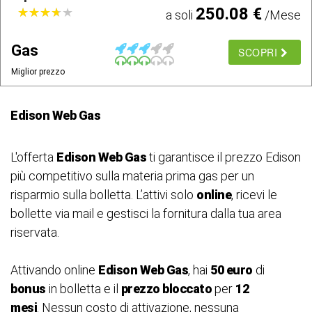
250.08 €
★
★
★
★
★
★
★
★
★
★
a soli
/Mese
Gas
SCOPRI
Miglior prezzo
Edison Web Gas
L'offerta
Edison Web Gas
ti garantisce il prezzo Edison
più competitivo sulla materia prima gas per un
risparmio sulla bolletta. L’attivi solo
online
, ricevi le
bollette via mail e gestisci la fornitura dalla tua area
riservata.
Attivando online
Edison Web Gas
, hai
50 euro
di
bonus
in bolletta e il
prezzo bloccato
per
12
mesi
. Nessun costo di attivazione, nessuna