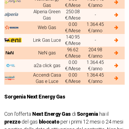
Gas
€/Mese
€/anno
Alperia Green
250.08
-
Gas
€/Mese
0.00
1.364.45
Web Gas
€/Mese
€/anno
140.95
Link Gas Luce
-
€/Mese
96.62
204.98
NeN gas
€/Mese
€/anno
0.00
1.364.45
a2a click gas
€/Mese
€/anno
Accendi Casa
0.00
1.364.45
Gas e Luce
€/Mese
€/anno
Sorgenia Next Energy Gas
Con l'offerta
Next Energy Gas
di
Sorgenia
hai il
prezzo
del gas
bloccato
per i primi 12 mesi o 24 mesi