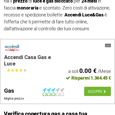
hai il
prezzo
di ​
luce
e gas bloccato
per
24 mesi
in
fascia
monoraria
e scontato. Zero costi di attivazione,
recesso e spedizione bollette.
Accendi Luce&Gas
è
l'offerta che ti permette di fare tutto online,
dall'attivazione al controllo dei tuoi consumi.
GAS
Accendi Casa Gas e
Luce
0.00 €
★
★
★
★
★
★
★
★
★
★
a soli
/Mese
Risparmi 1.364.45 €
Gas
SCOPRI
Miglior prezzo
Verifica copertura gas a casa tua