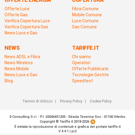
Offerte Luce
Fibra Comune
Offerte Gas
Mobile Comune
Verifica Copertura Luce
Luce Comune
Verifica Copertura Gas
Gas Comune
News Luce e Gas
NEWS
TARIFFE.IT
News ADSL e Fibra
Chi siamo
News Wireless
Operatori
News Mobile
Offerte Pubblicate
News Luce e Gas
Tecnologie Gestite
Blog
Speedtest
Termini di Utilizzo
|
Privacy Policy
|
Cookie Policy
E-Consulting S.r.l. - P.I. 02046451205 - Strada Teverina Snc - 01100 Viterbo
Copyright © Tariffe.it 2018-2026
È vietata la riproduzione di contenuti e grafica del portale tariffe.it
V 4.4.1 | pr2