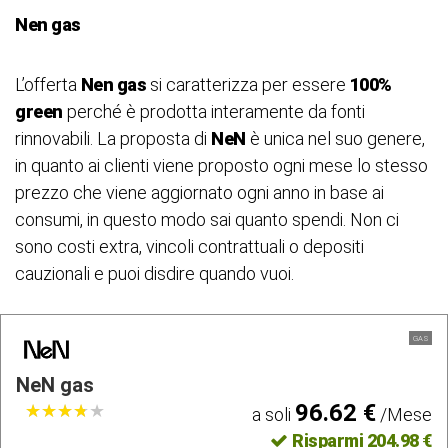
Nen gas
L’offerta
Nen gas
si caratterizza per essere
100%
green
perché è prodotta interamente da fonti
rinnovabili. La proposta di
NeN
è unica nel suo genere,
in quanto ai clienti viene proposto ogni mese lo stesso
prezzo che viene aggiornato ogni anno in base ai
consumi, in questo modo sai quanto spendi. Non ci
sono costi extra, vincoli contrattuali o depositi
cauzionali e puoi disdire quando vuoi.
GAS
NeN gas
96.62 €
★
★
★
★
★
★
★
★
★
★
a soli
/Mese
Risparmi 204.98 €