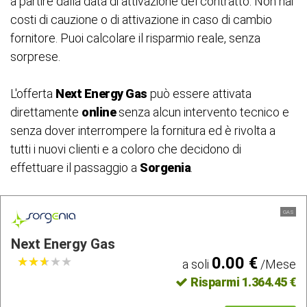
a partire dalla data di attivazione del contratto. Non hai
costi di cauzione o di attivazione in caso di cambio
fornitore. Puoi calcolare il risparmio reale, senza
sorprese.
L'offerta
Next Energy Gas
può essere attivata
direttamente
online
senza alcun intervento tecnico e
senza dover interrompere la fornitura ed è rivolta a
tutti i nuovi clienti e a coloro che decidono di
effettuare il passaggio a
Sorgenia
.
GAS
Next Energy Gas
0.00 €
★
★
★
★
★
★
★
★
★
★
a soli
/Mese
Risparmi 1.364.45 €