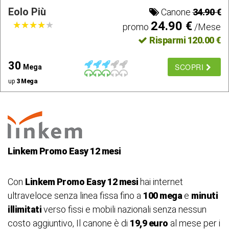
Eolo Più
Canone
34.90 €
24.90 €
★
★
★
★
★
★
★
★
★
★
promo
/Mese
Risparmi 120.00 €
30
SCOPRI
Mega
up
3 Mega
Linkem Promo Easy 12 mesi
Con
Linkem Promo Easy 12 mesi
hai internet
ultraveloce senza linea fissa fino a
100 mega
e
minuti
illimitati
verso fissi e mobili nazionali senza nessun
costo aggiuntivo, Il canone è di
19,9 euro
al mese per i