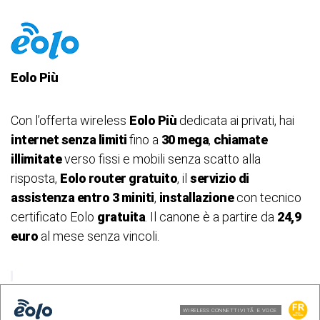
Eolo Più
Con l’offerta wireless
Eolo Più
dedicata ai privati, hai
internet senza limiti
fino a
30 mega
,
chiamate
illimitate
verso fissi e mobili senza scatto alla
risposta,
Eolo router gratuito
, il
servizio di
assistenza entro 3 miniti
,
installazione
con tecnico
certificato Eolo
gratuita
. Il canone è a partire da
24,9
euro
al mese senza vincoli.
WIRELESS CONNETTIVITÃ E VOCE