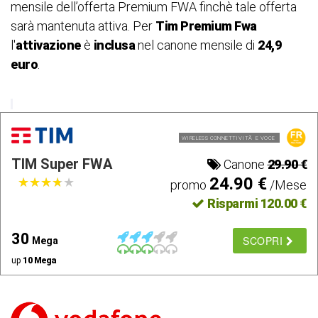
mensile dell’offerta Premium FWA finchè tale offerta
sarà mantenuta attiva. Per
Tim Premium Fwa
l'
attivazione
è
inclusa
nel canone mensile di
24,9
euro
.
WIRELESS CONNETTIVITÃ E VOCE
TIM Super FWA
Canone
29.90 €
24.90 €
★
★
★
★
★
★
★
★
★
★
promo
/Mese
Risparmi 120.00 €
30
SCOPRI
Mega
up
10 Mega