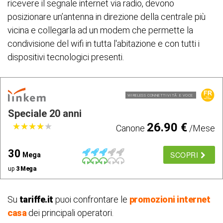
ricevere il segnale internet via radio, devono
posizionare un’antenna in direzione della centrale più
vicina e collegarla ad un modem che permette la
condivisione del wifi in tutta l'abitazione e con tutti i
dispositivi tecnologici presenti.
WIRELESS CONNETTIVITÃ E VOCE
Speciale 20 anni
26.90 €
★
★
★
★
★
★
★
★
★
★
Canone
/Mese
30
SCOPRI
Mega
up
3 Mega
Su
tariffe.it
puoi confrontare le
promozioni internet
casa
dei principali operatori.