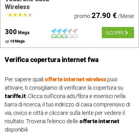
Wireless
27.90 €
★
★
★
★
★
★
★
★
★
★
promo
/Mese
300
SCOPRI
Mega
up
10 Mega
Verifica copertura internet fwa
Per sapere quali
offerte internet wireless
puoi
attivare, ti consigliamo di verificare la copertura su
tariffe.it
. Clicca sull'icona ads/fibra e inserisci nella
barra di ricerca, il tuo indirizzo di casa comprensivo di
via, civico e città e cliccare sulla lente per vedere il
risultato. Troverai l'elenco delle
offerte internet
disponibili.