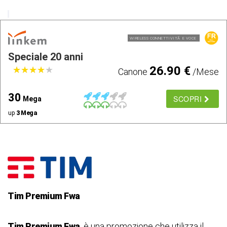
WIRELESS CONNETTIVITÃ E VOCE
Speciale 20 anni
26.90 €
★
★
★
★
★
★
★
★
★
★
Canone
/Mese
30
SCOPRI
Mega
up
3 Mega
Tim Premium
Fwa
Tim Premium Fwa
, è una promozione che utilizza il