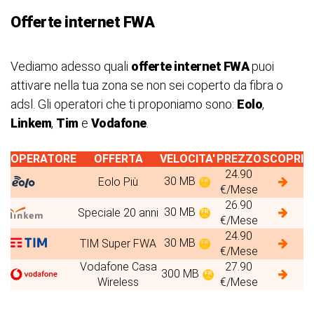
Offerte internet FWA
Vediamo adesso quali
offerte internet FWA
puoi
attivare nella tua zona se non sei coperto da fibra o
adsl. Gli operatori che ti proponiamo sono:
Eolo
,
Linkem
,
Tim
e
Vodafone
.
OPERATORE
OFFERTA
VELOCITA'
PREZZO
SCOPRI
24.90
30 MB
Eolo Più
€/Mese
26.90
30 MB
Speciale 20 anni
€/Mese
24.90
30 MB
TIM Super FWA
€/Mese
Vodafone Casa
27.90
300 MB
Wireless
€/Mese