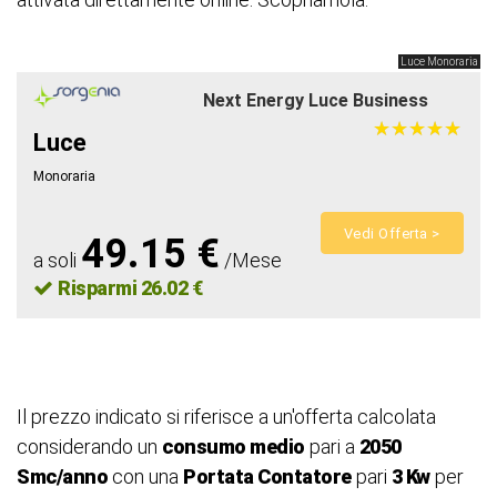
Luce Monoraria
Next Energy Luce Business
★
★
★
★
★
★
★
★
★
★
Luce
Monoraria
Vedi Offerta >
49.15 €
a soli
/Mese
Risparmi 26.02 €
Il prezzo indicato si riferisce a un'offerta calcolata
considerando un
consumo medio
pari a
2050
Smc/anno
con una
Portata Contatore
pari
3 Kw
per